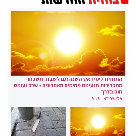
התחזית לימי ראש השנה וגם לשבת: תשכחו
מהקרירות הנעימה מהימים האחרונים • שרב ועומס
חום בדרך
אלי שפירא
|
5:29