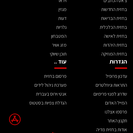
צ'אט הכתבים
וידאו
בחזית החדשות
מגזין
בחזית הבריאות
דעות
בחזית הכלכלית
גלריות
בחזית לאישה
המטבחון
בחזית היהדות
מזג אוויר
בחזית המוזיקה
תוכן שיווקי
הגדרות
עוד ..
עדכון פרופיל
פרסום בחזית
התראות וניוזלטרים
מערכת ניהול לידים
שדרוג למנוי פרימיום
אנטי וירוס בעברית
המייל האדום
הגדלת צפיות בסטטוס
פרסמו אצלנו
תקנון האתר
אודות בחזית מדיה