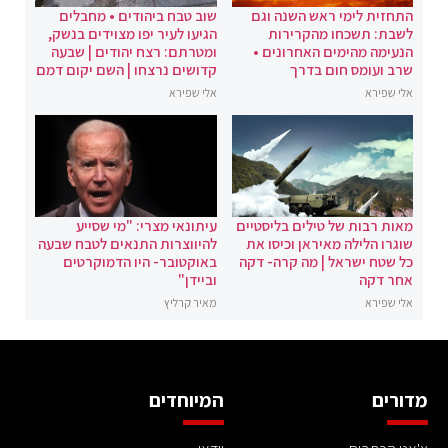
התחזית לימי ראש השנה וגם
שוב טבח ביהודים • מחבלים
לשבת: תשכחו מהקרירות
הגיעו לעיר יפו מצוידים בנשק,
הנעימה מהימים האחרונים •
ומטרתם: רצח יהודים | שבעה
שרב ועומס חום בדרך
קדושים נרצחו | השם יקום דמם
אלי שפירא
אלי שפירא
מאות רבות של טילים בליסטיים
עיתונאי מצרי: "מי שסייע
שוגרו הלילה מאיראן וכיסו את
להיווצרות התנאים לטבח שבעה
כל שטח ישראל | מה קרה- דקה
באוקטובר- היו הדמוקרטים
אחר דקה
וביידן"
אלי שפירא
מאיר קרליץ
מדורים
המיוחדים