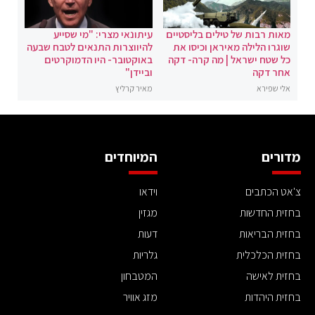
מאות רבות של טילים בליסטיים
עיתונאי מצרי: "מי שסייע
שוגרו הלילה מאיראן וכיסו את
להיווצרות התנאים לטבח שבעה
כל שטח ישראל | מה קרה- דקה
באוקטובר- היו הדמוקרטים
אחר דקה
וביידן"
אלי שפירא
מאיר קרליץ
מדורים
המיוחדים
צ'אט הכתבים
וידאו
בחזית החדשות
מגזין
בחזית הבריאות
דעות
בחזית הכלכלית
גלריות
בחזית לאישה
המטבחון
בחזית היהדות
מזג אוויר