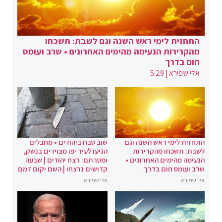
התחזית לימי ראש השנה וגם לשבת: תשכחו
מהקרירות הנעימה מהימים האחרונים • שרב ועומס
חום בדרך
אלי שפירא
|
5:29
התחזית לימי ראש השנה וגם
שוב טבח ביהודים • מחבלים
לשבת: תשכחו מהקרירות
הגיעו לעיר יפו מצוידים בנשק,
הנעימה מהימים האחרונים •
ומטרתם: רצח יהודים | שבעה
שרב ועומס חום בדרך
קדושים נרצחו | השם יקום דמם
אלי שפירא
אלי שפירא