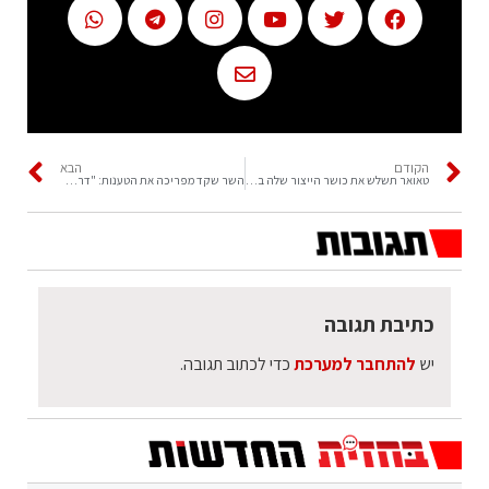
הקודם
הבא
טאואר תשלש את כושר הייצור שלה בשבבי 300 מ"מ
השר שקד מפריכה את הטענות: "דרעי השאיר משרד מקצועי, מסודר ומאורגן״
כתיבת תגובה
יש
להתחבר למערכת
כדי לכתוב תגובה.