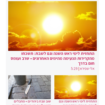
התחזית לימי ראש השנה וגם לשבת: תשכחו
מהקרירות הנעימה מהימים האחרונים • שרב ועומס
חום בדרך
אלי שפירא
|
5:29
התחזית לימי ראש השנה וגם
שוב טבח ביהודים • מחבלים