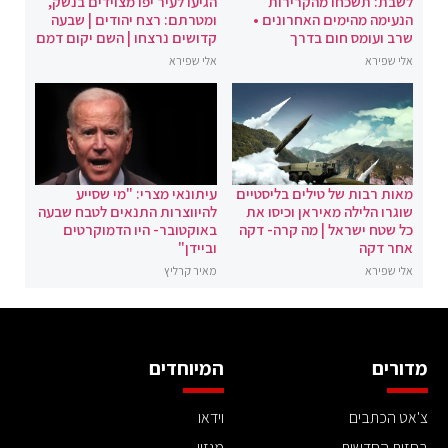
לשבת: תשכחו מהקרירות
הגיעו לעיר יפו מצוידים בנשק,
הנעימה מהימים האחרונים •
ומטרתם: רצח יהודים | שבעה
שרב ועומס חום בדרך
קדושים נרצחו | השם יקום דמם
אלי שפירא
אלי שפירא
מאות רבות של טילים בליסטיים
עיתונאי מצרי: "מי שסייע
שוגרו הלילה מאיראן וכיסו את
להיווצרות התנאים לטבח שבעה
כל שטח ישראל | מה קרה- דקה
באוקטובר- היו הדמוקרטים
אחר דקה
וביידן"
אלי שפירא
מאיר קרליץ
מדורים
המיוחדים
צ'אט הכתבים
וידאו
בחזית החדשות
מגזין