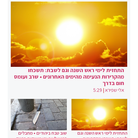
התחזית לימי ראש השנה וגם לשבת: תשכחו
מהקרירות הנעימה מהימים האחרונים • שרב ועומס
חום בדרך
אלי שפירא
|
5:29
התחזית לימי ראש השנה וגם
שוב טבח ביהודים • מחבלים