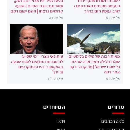
לשבת: תשכחו מהקרירות
הגיעו לעיר יפו מצוידים בנשק,
הנעימה מהימים האחרונים •
ומטרתם: רצח יהודים | שבעה
שרב ועומס חום בדרך
קדושים נרצחו | השם יקום דמם
אלי שפירא
אלי שפירא
מאות רבות של טילים בליסטיים
עיתונאי מצרי: "מי שסייע
שוגרו הלילה מאיראן וכיסו את
להיווצרות התנאים לטבח שבעה
כל שטח ישראל | מה קרה- דקה
באוקטובר- היו הדמוקרטים
אחר דקה
וביידן"
אלי שפירא
מאיר קרליץ
מדורים
המיוחדים
צ'אט הכתבים
וידאו
בחזית החדשות
מגזין