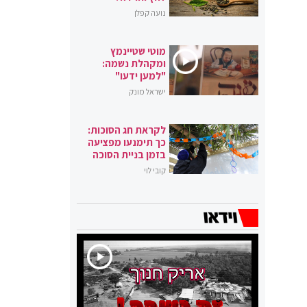
נועה קפלן
מוטי שטיינמץ
ומקהלת נשמה:
"למען ידעו"
ישראל מונק
לקראת חג הסוכות:
כך תימנעו מפציעה
בזמן בניית הסוכה
קובי לוי