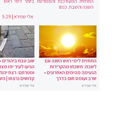
התחזית המעודכנת והמפורטת ביותר לימי ראש
השנה והשבת. כנסו
אלי שפירא
|
5:29
התחזית לימי ראש השנה וגם
שוב טבח ביהודים •
לשבת: תשכחו מהקרירות
הגיעו לעיר יפו מצו
הנעימה מהימים האחרונים •
ומטרתם: רצח יהודי
שרב ועומס חום בדרך
קדושים נרצחו | הש
אלי שפירא
אלי שפירא