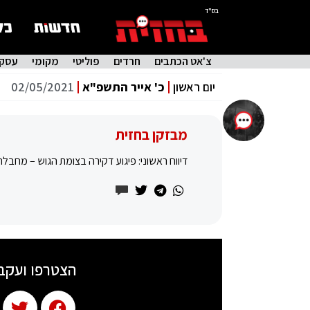
בס"ד
צ'אט הכתבים
חרדים
פוליטי
מקומי
עסקי
יום ראשון
כ' אייר התשפ"א
02/05/2021
מבזקן בחזית
דיווח ראשוני: פיגוע דקירה בצומת הגוש – מחבל
הצטרפו ועקב