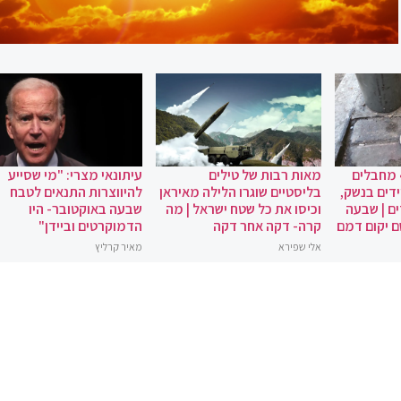
 מחבלים
מאות רבות של טילים
עיתונאי מצרי: "מי שסייע
ידים בנשק,
בליסטיים שוגרו הלילה מאיראן
להיווצרות התנאים לטבח
ם | שבעה
וכיסו את כל שטח ישראל | מה
שבעה באוקטובר- היו
ם יקום דמם
קרה- דקה אחר דקה
הדמוקרטים וביידן"
אלי שפירא
מאיר קרליץ