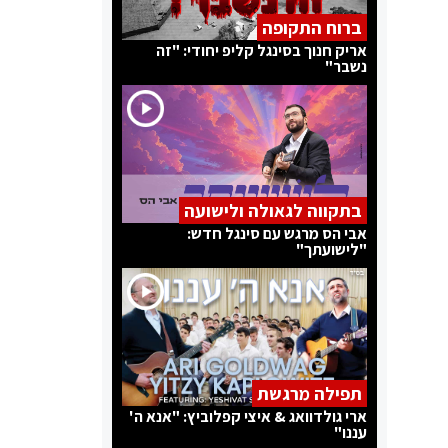
ברוח התקופה
אריק חנוך בסינגל קליפ יחודי: "זה
נשבר"
בתקווה לגאולה ולישועה
אבי הס מרגש עם סינגל חדש:
"לישועתך"
תפילה מרגשת
ארי גולדוואג & איצי קפלוביץ: "אנא ה'
עננו"