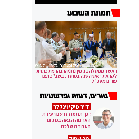
צילום:
קובי גדעון / לע"מ
ראש הממשלה בנימין נתניהו בהרמת כוסית
לקראת ראש השנה במוסד, בשב"כ ועם
פורום מטכ"ל
ד"ר מיקי וינקלר
: כך תתמודדו עם רעידת
האדמה הבאה במקום
העבודה שלכם
ניר שמול