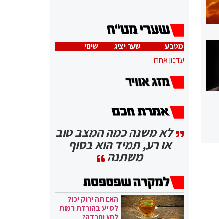
מטבע
שער יציג
שינוי
עדכון אחרון:
לא משנה כמה המצב טוב
או רע, תמיד הוא בסוף
משתנה
האם תה ירוק יכול
לסייע בהורדת רמות
לחץ וחרדה?