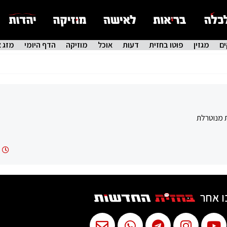
ם
מגזין
פוטו בחזית
דעות
אוכל
מוזיקה
הדף היומי
מזג א
ת מנוטרלת
ו אחר