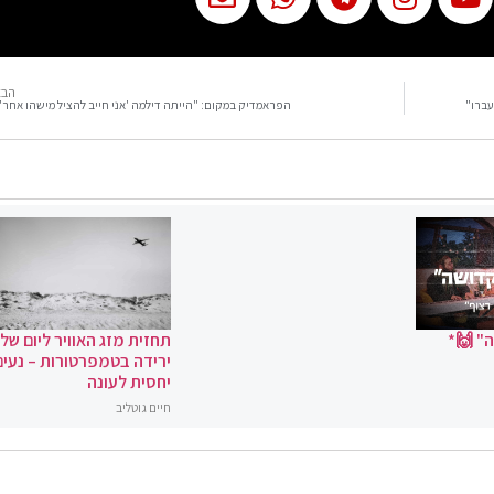
הבא
עברו"
הפראמדיק במקום: "הייתה דילמה 'אני חייב להציל מישהו אחר'
" 🙌*
תחזית מזג האוויר ליום שלי
ירידה בטמפרטורות – נעים
יחסית לעונה
חיים גוטליב