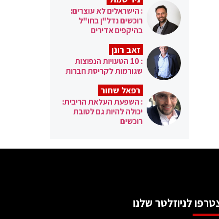
: הישראלים לא עוצרים:
רוכשים נדל"ן בחו"ל
בהיקפים אדירים
זאב רונן
: 10 הטעויות הנפוצות
שגורמות לקריסת חברות
רפאל שחור
: השפעת העלאת הריבית:
יכולה להיות גם לטובת
רוכשים
טרפו לניוזלטר שלנו