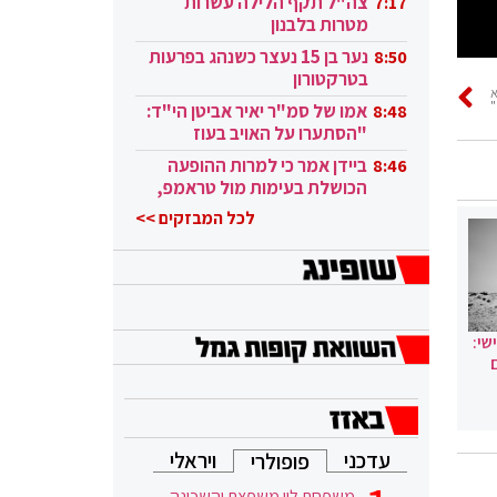
צה"ל תקף הלילה עשרות
7:17
מטרות בלבנון
נער בן 15 נעצר כשנהג בפרעות
8:50
בטרקטורון
"
אמו של סמ"ר יאיר אביטן הי"ד:
8:48
"הסתערו על האויב בעוז
ובגבורה"
ביידן אמר כי למרות ההופעה
8:46
הכושלת בעימות מול טראמפ,
הוא ממשיך
לכל המבזקים >>
שי:
עדכני
ויראלי
פופולרי
משפחת לוי משפצת והשכונה