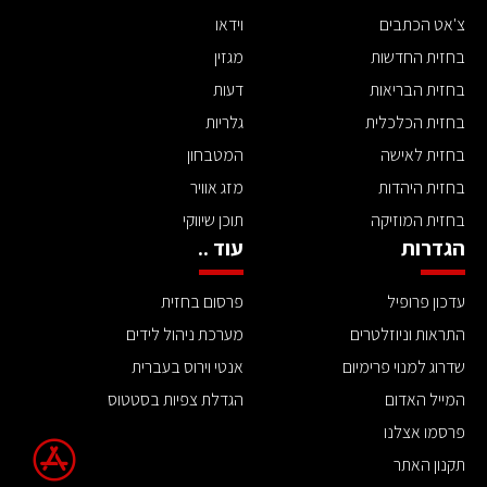
צ'אט הכתבים
וידאו
בחזית החדשות
מגזין
בחזית הבריאות
דעות
בחזית הכלכלית
גלריות
בחזית לאישה
המטבחון
בחזית היהדות
מזג אוויר
בחזית המוזיקה
תוכן שיווקי
הגדרות
עוד ..
עדכון פרופיל
פרסום בחזית
התראות וניוזלטרים
מערכת ניהול לידים
שדרוג למנוי פרימיום
אנטי וירוס בעברית
המייל האדום
הגדלת צפיות בסטטוס
פרסמו אצלנו
תקנון האתר