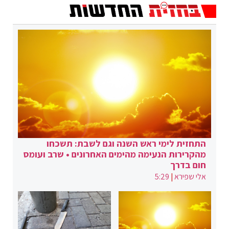
התחזית לימי ראש השנה וגם לשבת: תשכחו
מהקרירות הנעימה מהימים האחרונים • שרב ועומס
חום בדרך
אלי שפירא
|
5:29