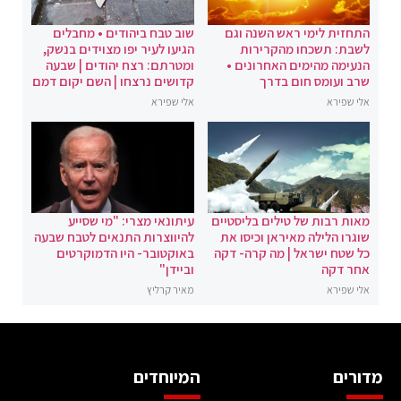
התחזית לימי ראש השנה וגם
שוב טבח ביהודים • מחבלים
לשבת: תשכחו מהקרירות
הגיעו לעיר יפו מצוידים בנשק,
הנעימה מהימים האחרונים •
ומטרתם: רצח יהודים | שבעה
שרב ועומס חום בדרך
קדושים נרצחו | השם יקום דמם
אלי שפירא
אלי שפירא
מאות רבות של טילים בליסטיים
עיתונאי מצרי: "מי שסייע
שוגרו הלילה מאיראן וכיסו את
להיווצרות התנאים לטבח שבעה
כל שטח ישראל | מה קרה- דקה
באוקטובר- היו הדמוקרטים
אחר דקה
וביידן"
אלי שפירא
מאיר קרליץ
מדורים
המיוחדים