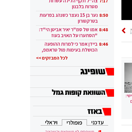
צה"ל תקף הלילה עשרות
7:17
מטרות בלבנון
נער בן 15 נעצר כשנהג בפרעות
8:50
בטרקטורון
אמו של סמ"ר יאיר אביטן הי"ד:
8:48
"הסתערו על האויב בעוז
ובגבורה"
ביידן אמר כי למרות ההופעה
8:46
הכושלת בעימות מול טראמפ,
הוא ממשיך
לכל המבזקים >>
שי:
עדכני
ויראלי
פופולרי
משפחת לוי משפצת והשכונה