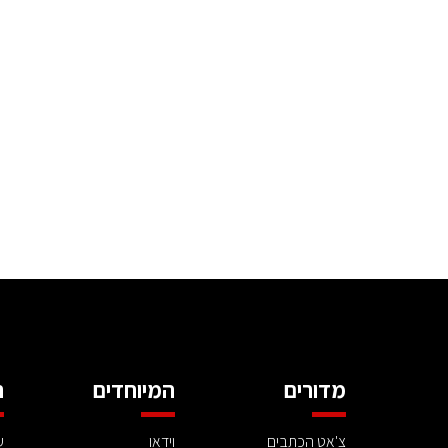
מדורים
המיוחדים
ה
צ'אט הכתבים
וידאו
ע