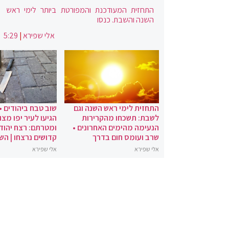
התחזית המעודכנת והמפורטת ביותר לימי ראש
השנה והשבת. כנסו
אלי שפירא
|
5:29
התחזית לימי ראש השנה וגם
שוב טבח ביהודים •
לשבת: תשכחו מהקרירות
הגיעו לעיר יפו מצו
הנעימה מהימים האחרונים •
ומטרתם: רצח יהודי
שרב ועומס חום בדרך
קדושים נרצחו | הש
אלי שפירא
אלי שפירא