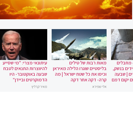
 מחבלים
מאות רבות של טילים
עיתונאי מצרי: "מי שסייע
ידים בנשק,
בליסטיים שוגרו הלילה מאיראן
להיווצרות התנאים לטבח
ם | שבעה
וכיסו את כל שטח ישראל | מה
שבעה באוקטובר- היו
ם יקום דמם
קרה- דקה אחר דקה
הדמוקרטים וביידן"
אלי שפירא
מאיר קרליץ