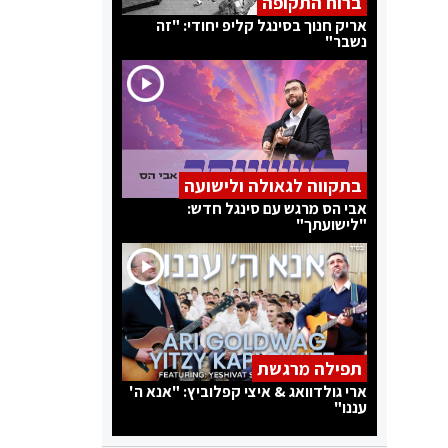
ברוח התקופה
אריק חנוך בסינגל קליפ יחודי: "זה
נשבר"
בתקווה לגאולה ולישועה
אבי הס מרגש עם סינגל חדש:
"לישועתך"
תפילה מרגשת
ארי גולדוואג & איצי קפלוביץ: "אנא ה'
עננו"