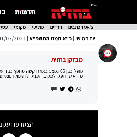
בס"ד
צ'אט הכתבים
חרדים
פוליטי
מקומי
עסקי
יום חמישי
כ"א תמוז התשפ"א
01/07/2021
מבזקן בחזית
פועל כבן 65 נפצע באורח קשה מחפץ כ
מד"א שהוזעקו למקום, העניקו לו טיפול רפואי ו
הצטרפו ועקב