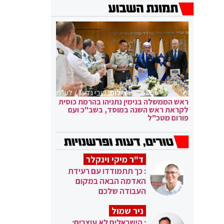
צילום:
קובי גדעון / לע"מ
ראש הממשלה בנימין נתניהו בהרמת כוסית
לקראת ראש השנה במוסד, בשב"כ ועם
פורום מטכ"ל
ד"ר מיקי וינקלר
: כך תתמודדו עם רעידת
האדמה הבאה במקום
העבודה שלכם
ניר שמול
: הישראלים לא עוצרים: