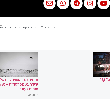
הבא
הולך רגל כבן 50 נפצע באורח קשה מפגיעת רכב בכביש 1
" 🙌*
תחזית מזג האוויר ליום שלי
ירידה בטמפרטורות – נעים
יחסית לעונה
חיים גוטליב