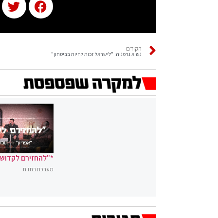
הקודם
נשיא גרמניה: "לישראל זכות לחיות בביטחון"
*"להחזירם לקדושה
מערכת בחזית