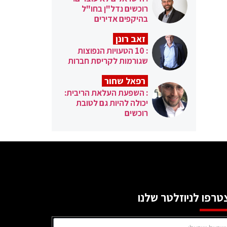
רוכשים נדל"ן בחו"ל
בהיקפים אדירים
זאב רונן
: 10 הטעויות הנפוצות
שגורמות לקריסת חברות
רפאל שחור
: השפעת העלאת הריבית:
יכולה להיות גם לטובת
רוכשים
טרפו לניוזלטר שלנו