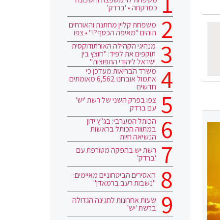
כמרקחה • 'ברדק'
משפחת קליין מחתנת והאורחים
תוהים "מאיפה הכסף?!" • צפו
מנהיגי הקהילה האורתודוקסית
תוקפים את לפיד: "חוצץ בין
ישראל ליהודי התפוצות"
משרד הבריאות מעדכן כי
אתמול אובחנו 6,562 מאומתים
חדשים
צפו בפרק השני של רשת 'יש'
עם ברדק
הכותל המערבי: בג"ץ ידון
במתווה הכותל בראשות
הנשיאה חיות
רשת יש בהפקה מטורפת עם
'ברדק'
האסירים הביטחוניים מאיימים:
"נשבות רעב ברמאדן"
שעות אחרונות לחגיגה הגדולה
ברשת 'יש'