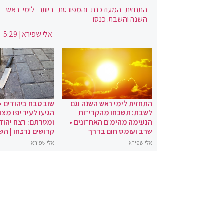
התחזית המעודכנת והמפורטת ביותר לימי ראש
השנה והשבת. כנסו
אלי שפירא
|
5:29
התחזית לימי ראש השנה וגם
שוב טבח ביהודים •
לשבת: תשכחו מהקרירות
הגיעו לעיר יפו מצו
הנעימה מהימים האחרונים •
ומטרתם: רצח יהודי
שרב ועומס חום בדרך
קדושים נרצחו | הש
אלי שפירא
אלי שפירא