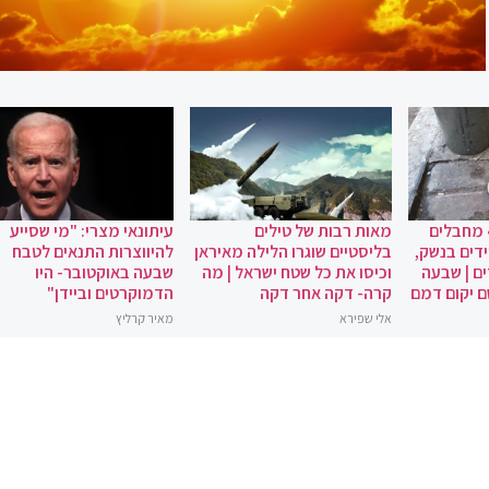
 מחבלים
מאות רבות של טילים
עיתונאי מצרי: "מי שסייע
ידים בנשק,
בליסטיים שוגרו הלילה מאיראן
להיווצרות התנאים לטבח
ם | שבעה
וכיסו את כל שטח ישראל | מה
שבעה באוקטובר- היו
ם יקום דמם
קרה- דקה אחר דקה
הדמוקרטים וביידן"
אלי שפירא
מאיר קרליץ