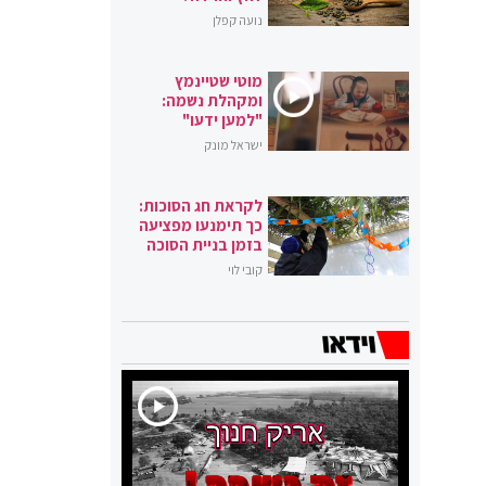
נועה קפלן
מוטי שטיינמץ
ומקהלת נשמה:
"למען ידעו"
ישראל מונק
לקראת חג הסוכות:
כך תימנעו מפציעה
בזמן בניית הסוכה
קובי לוי