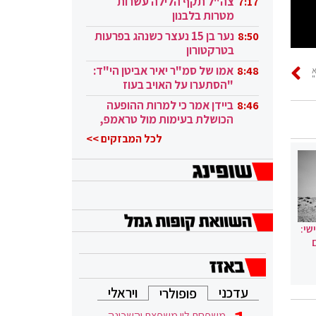
צה"ל תקף הלילה עשרות
7:17
מטרות בלבנון
נער בן 15 נעצר כשנהג בפרעות
8:50
בטרקטורון
אמו של סמ"ר יאיר אביטן הי"ד:
8:48
"
"הסתערו על האויב בעוז
ובגבורה"
ביידן אמר כי למרות ההופעה
8:46
הכושלת בעימות מול טראמפ,
הוא ממשיך
לכל המבזקים >>
שי:
עדכני
ויראלי
פופולרי
משפחת לוי משפצת והשכונה