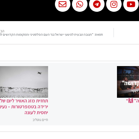
הבא
חמאס: "תגובה טבעית לפשעי ישראל נגד העם הפלסטיני והמקומות הקדושים לו
" 🙌*
תחזית מזג האוויר ליום שלי
ירידה בטמפרטורות – נעים
יחסית לעונה
חיים גוטליב