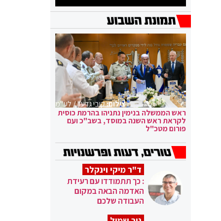
צילום:
קובי גדעון / לע"מ
ראש הממשלה בנימין נתניהו בהרמת כוסית
לקראת ראש השנה במוסד, בשב"כ ועם
פורום מטכ"ל
ד"ר מיקי וינקלר
: כך תתמודדו עם רעידת
האדמה הבאה במקום
העבודה שלכם
ניר שמול