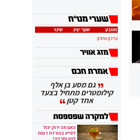
מטבע
שער יציג
שינוי
עדכון אחרון:
גם מסע בן אלף
קילומטרים מתחיל בצעד
אחד קטן
האם תה ירוק יכול
לסייע בהורדת רמות
לחץ וחרדה?