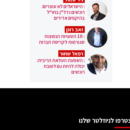
: הישראלים לא עוצרים:
רוכשים נדל"ן בחו"ל
בהיקפים אדירים
זאב רונן
: 10 הטעויות הנפוצות
שגורמות לקריסת חברות
רפאל שחור
: השפעת העלאת הריבית:
יכולה להיות גם לטובת
רוכשים
טרפו לניוזלטר שלנו