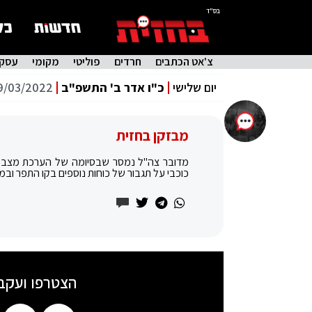
בס"ד
צ'אט הכתבים
חרדים
פוליטי
מקומי
עסקי
יום שלישי
כ"ו אדר ב' התשפ"ב
9/03/2022
מבזקן בחזית
מדובר צה"ל נמסר שבסיומה של הערכת מצב ש
כוכבי על תגבור של כוחות נוספים בקו התפר ובמר
הצטרפו ועקב