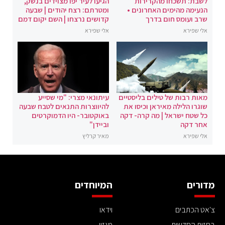
לשבת: תשכחו מהקרירות
הגיעו לעיר יפו מצוידים בנשק,
הנעימה מהימים האחרונים •
ומטרתם: רצח יהודים | שבעה
שרב ועומס חום בדרך
קדושים נרצחו | השם יקום דמם
אלי שפירא
אלי שפירא
מאות רבות של טילים בליסטיים
עיתונאי מצרי: "מי שסייע
שוגרו הלילה מאיראן וכיסו את
להיווצרות התנאים לטבח שבעה
כל שטח ישראל | מה קרה- דקה
באוקטובר- היו הדמוקרטים
אחר דקה
וביידן"
אלי שפירא
מאיר קרליץ
מדורים
המיוחדים
צ'אט הכתבים
וידאו
בחזית החדשות
מגזין