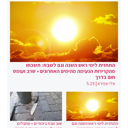
התחזית לימי ראש השנה וגם לשבת: תשכחו
מהקרירות הנעימה מהימים האחרונים • שרב ועומס
חום בדרך
אלי שפירא
|
5:29
התחזית לימי ראש השנה וגם
שוב טבח ביהודים • מחבלים