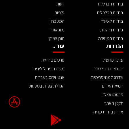
בחזית הבריאות
דעות
בחזית הכלכלית
גלריות
בחזית לאישה
המטבחון
בחזית היהדות
מזג אוויר
בחזית המוזיקה
תוכן שיווקי
הגדרות
עוד ..
עדכון פרופיל
פרסום בחזית
התראות וניוזלטרים
מערכת ניהול לידים
שדרוג למנוי פרימיום
אנטי וירוס בעברית
המייל האדום
הגדלת צפיות בסטטוס
פרסמו אצלנו
תקנון האתר
אודות בחזית מדיה