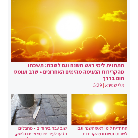
התחזית לימי ראש השנה וגם לשבת: תשכחו
מהקרירות הנעימה מהימים האחרונים • שרב ועומס
חום בדרך
אלי שפירא
|
5:29
התחזית לימי ראש השנה וגם
שוב טבח ביהודים • מחבלים
לשבת: תשכחו מהקרירות
הגיעו לעיר יפו מצוידים בנשק,