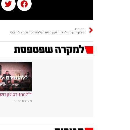
הקודם
דירקטריון מגדל ביטוח יעקוף את בעל השליטה וימנה יו"ר זמני
*"להחזירם לקדושה
מערכת בחזית