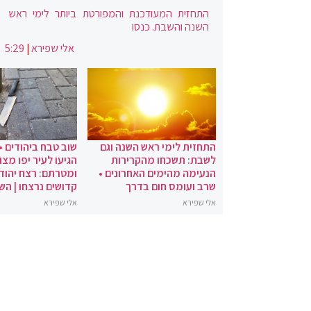
התחזית המעודכנת והמפורטת ביותר לימי ראש
השנה והשבת. כנסו
אלי שפירא
|
5:29
התחזית לימי ראש השנה וגם
שוב טבח ביהודים •
לשבת: תשכחו מהקרירות
הגיעו לעיר יפו מצו
הנעימה מהימים האחרונים •
ומטרתם: רצח יהודי
שרב ועומס חום בדרך
קדושים נרצחו | הש
אלי שפירא
אלי שפירא