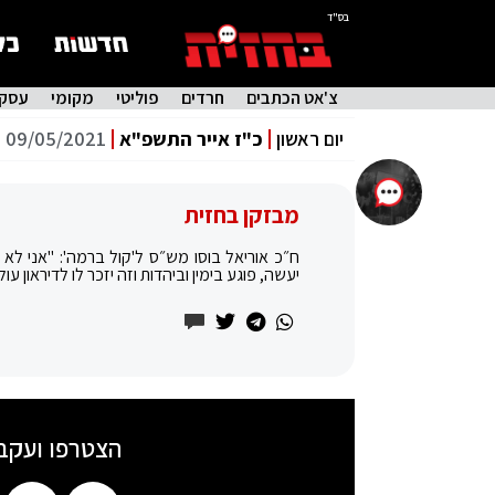
בס"ד
צ'אט הכתבים
חרדים
פוליטי
מקומי
עסקי
יום ראשון
כ"ז אייר התשפ"א
09/05/2021
מבזקן בחזית
ח״כ אוריאל בוסו מש״ס ל'קול ברמה': "אני ל
יעשה, פוגע בימין וביהדות וזה יזכר לו לדיראון עול
הצטרפו ועקב