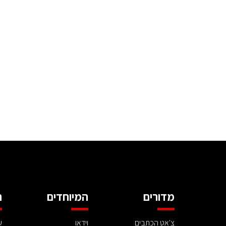
מדורים
המיוחדים
ה
צ'אט הכתבים
וידאו
ע