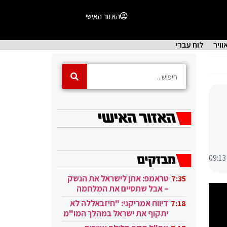
האזור האישי
וויר
לוח עברי
09:13
טראמפ: אתן לישראל את הנשק
7:35
– אבל שתסיים את המלחמה
בעזה
דיווח אמריקני: "חיזבאללה לא
7:18
יתקוף את ישראל במהלך המו"מ
בקטאר"