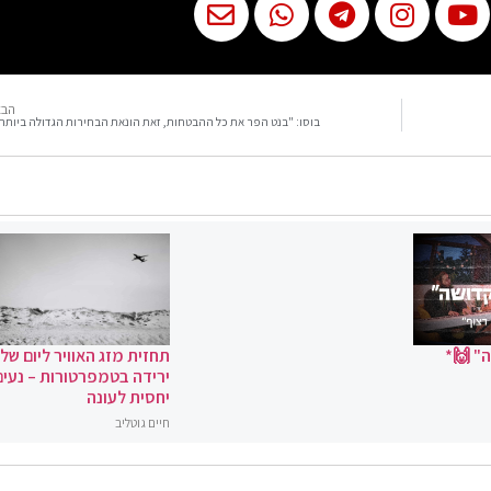
הבא
בוסו: "בנט הפר את כל ההבטחות, זאת הונאת הבחירות הגדולה ביותר
" 🙌*
תחזית מזג האוויר ליום שלי
ירידה בטמפרטורות – נעים
יחסית לעונה
חיים גוטליב