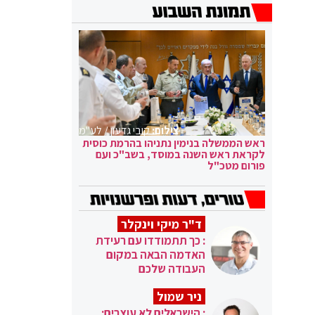
צילום:
קובי גדעון / לע"מ
ראש הממשלה בנימין נתניהו בהרמת כוסית
לקראת ראש השנה במוסד, בשב"כ ועם
פורום מטכ"ל
ד"ר מיקי וינקלר
: כך תתמודדו עם רעידת
האדמה הבאה במקום
העבודה שלכם
ניר שמול
: הישראלים לא עוצרים: