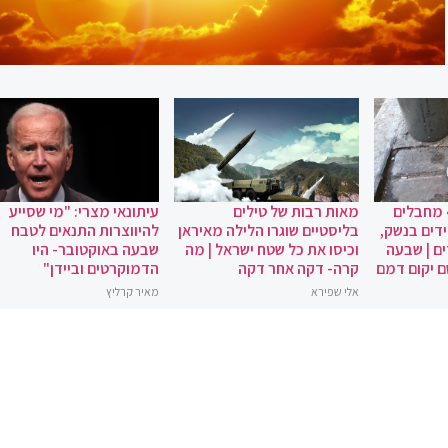
 מחבלים
מאות רבות של טילים
עיתונאי מצרי: "מי שסייע
ידים בנשק,
בליסטיים שוגרו הלילה מאיראן
להיווצרות התנאים לטבח
ם | שבעה
וכיסו את כל שטח ישראל | מה
שבעה באוקטובר- היו
ם יקום דמם
קרה- דקה אחר דקה
הדמוקרטים וביידן"
אלי שפירא
מאיר קרליץ