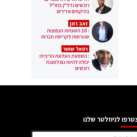
רוכשים נדל"ן בחו"ל
בהיקפים אדירים
זאב רונן
: 10 הטעויות הנפוצות
שגורמות לקריסת חברות
רפאל שחור
: השפעת העלאת הריבית:
יכולה להיות גם לטובת
רוכשים
טרפו לניוזלטר שלנו