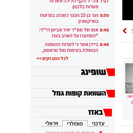
צה"ל תקף הלילה עשרות
7:17
מטרות בלבנון
נער בן 15 נעצר כשנהג בפרעות
8:50
בטרקטורון
אמו של סמ"ר יאיר אביטן הי"ד:
8:48
"
"הסתערו על האויב בעוז
ובגבורה"
ביידן אמר כי למרות ההופעה
8:46
הכושלת בעימות מול טראמפ,
הוא ממשיך
לכל המבזקים >>
שי:
עדכני
ויראלי
פופולרי
משפחת לוי משפצת והשכונה