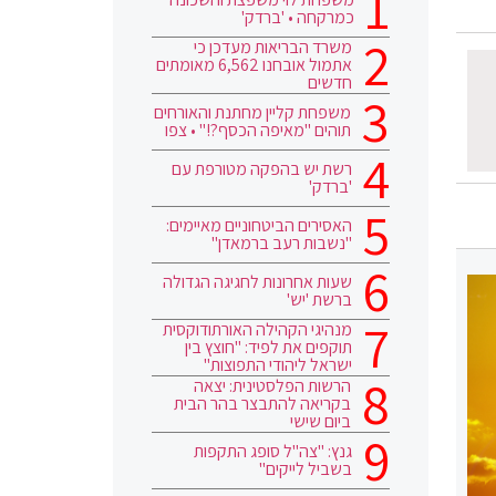
כמרקחה • 'ברדק'
משרד הבריאות מעדכן כי
אתמול אובחנו 6,562 מאומתים
חדשים
משפחת קליין מחתנת והאורחים
תוהים "מאיפה הכסף?!" • צפו
רשת יש בהפקה מטורפת עם
'ברדק'
האסירים הביטחוניים מאיימים:
"נשבות רעב ברמאדן"
שעות אחרונות לחגיגה הגדולה
ברשת 'יש'
מנהיגי הקהילה האורתודוקסית
תוקפים את לפיד: "חוצץ בין
ישראל ליהודי התפוצות"
הרשות הפלסטינית: יצאה
בקריאה להתבצר בהר הבית
ביום שישי
גנץ: "צה"ל סופג התקפות
בשביל לייקים"