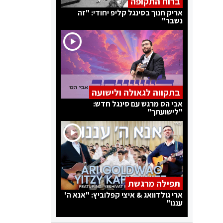
ברוח התקופה
אריק חנוך בסינגל קליפ יחודי: "זה
נשבר"
בתקווה לגאולה ולישועה
אבי הס מרגש עם סינגל חדש:
"לישועתך"
תפילה מרגשת
ארי גולדוואג & איצי קפלוביץ: "אנא ה'
עננו"