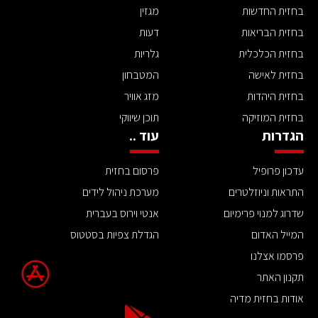
בחזית החדשות
מגזין
בחזית הבריאות
דעות
בחזית הכלכלית
גלריות
בחזית לאישה
המטבחון
בחזית היהדות
מזג אוויר
בחזית המוזיקה
תוכן שיווקי
הגדרות
עוד ..
עדכון פרופיל
פרסום בחזית
התראות וניוזלטרים
מערכת ניהול לידים
שדרוג למנוי פרימיום
אנטי וירוס בעברית
המייל האדום
הגדלת צפיות בסטטוס
פרסמו אצלנו
תקנון האתר
אודות בחזית מדיה