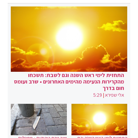
התחזית לימי ראש השנה וגם לשבת: תשכחו
מהקרירות הנעימה מהימים האחרונים • שרב ועומס
חום בדרך
אלי שפירא
|
5:29
התחזית לימי ראש השנה וגם
שוב טבח ביהודים • מחבלים