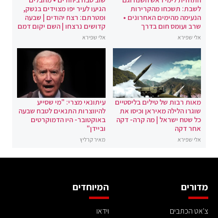
לשבת: תשכחו מהקרירות
הגיעו לעיר יפו מצוידים בנשק,
הנעימה מהימים האחרונים •
ומטרתם: רצח יהודים | שבעה
שרב ועומס חום בדרך
קדושים נרצחו | השם יקום דמם
אלי שפירא
אלי שפירא
מאות רבות של טילים בליסטיים
עיתונאי מצרי: "מי שסייע
שוגרו הלילה מאיראן וכיסו את
להיווצרות התנאים לטבח שבעה
כל שטח ישראל | מה קרה- דקה
באוקטובר- היו הדמוקרטים
אחר דקה
וביידן"
אלי שפירא
מאיר קרליץ
מדורים
המיוחדים
צ'אט הכתבים
וידאו