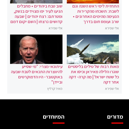
התחזית לימי ראש השנה וגם
שוב טבח ביהודים • מחבלים
לשבת: תשכחו מהקרירות
הגיעו לעיר יפו מצוידים בנשק,
הנעימה מהימים האחרונים •
ומטרתם: רצח יהודים | שבעה
שרב ועומס חום בדרך
קדושים נרצחו | השם יקום דמם
אלי שפירא
אלי שפירא
מאות רבות של טילים בליסטיים
עיתונאי מצרי: "מי שסייע
שוגרו הלילה מאיראן וכיסו את
להיווצרות התנאים לטבח שבעה
כל שטח ישראל | מה קרה- דקה
באוקטובר- היו הדמוקרטים
אחר דקה
וביידן"
אלי שפירא
מאיר קרליץ
מדורים
המיוחדים