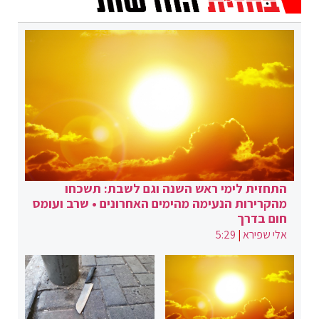
התחזית לימי ראש השנה וגם לשבת: תשכחו
מהקרירות הנעימה מהימים האחרונים • שרב ועומס
חום בדרך
אלי שפירא
|
5:29