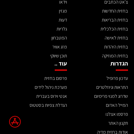
צ'אט הכתבים
וידאו
בחזית החדשות
מגזין
בחזית הבריאות
דעות
בחזית הכלכלית
גלריות
בחזית לאישה
המטבחון
בחזית היהדות
מזג אוויר
בחזית המוזיקה
תוכן שיווקי
הגדרות
עוד ..
עדכון פרופיל
פרסום בחזית
התראות וניוזלטרים
מערכת ניהול לידים
שדרוג למנוי פרימיום
אנטי וירוס בעברית
המייל האדום
הגדלת צפיות בסטטוס
פרסמו אצלנו
תקנון האתר
אודות בחזית מדיה