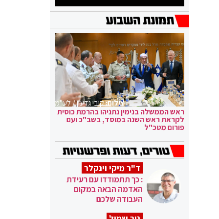
צילום:
קובי גדעון / לע"מ
ראש הממשלה בנימין נתניהו בהרמת כוסית
לקראת ראש השנה במוסד, בשב"כ ועם
פורום מטכ"ל
ד"ר מיקי וינקלר
: כך תתמודדו עם רעידת
האדמה הבאה במקום
העבודה שלכם
ניר שמול