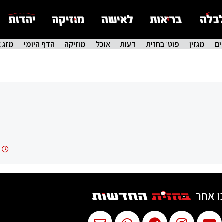
ם
מגזין
פוטו בחזית
דעות
אוכל
מוזיקה
הדף היומי
מזג א
ו אחר