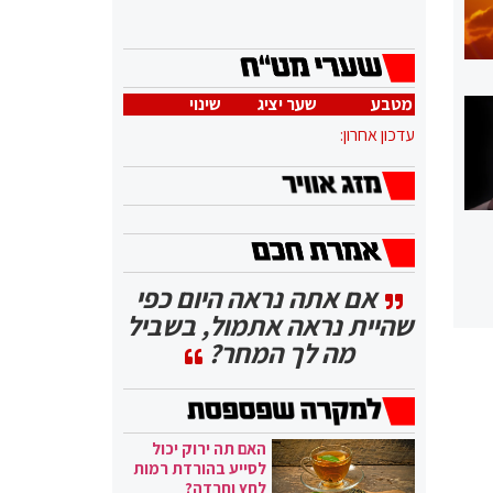
מטבע
שער יציג
שינוי
עדכון אחרון:
אם אתה נראה היום כפי
שהיית נראה אתמול, בשביל
מה לך המחר?
האם תה ירוק יכול
לסייע בהורדת רמות
לחץ וחרדה?