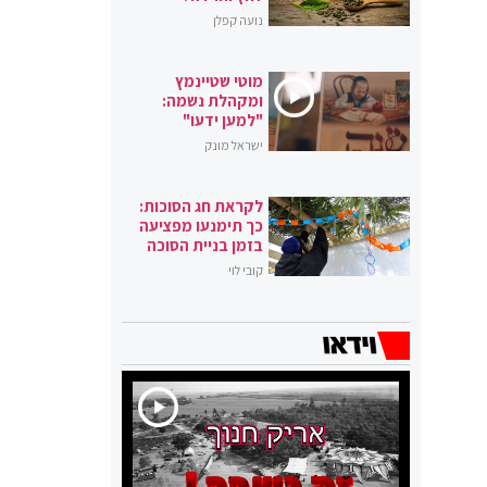
נועה קפלן
מוטי שטיינמץ
ומקהלת נשמה:
"למען ידעו"
ישראל מונק
לקראת חג הסוכות:
כך תימנעו מפציעה
בזמן בניית הסוכה
קובי לוי