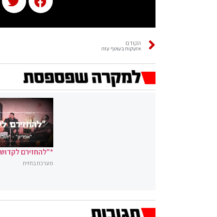
הקודם
אזעקות בעוטף עזה
*"להחזירם לקדושה
מערכת בחזית