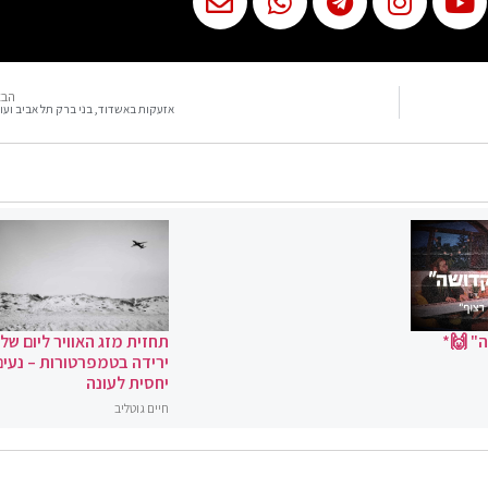
הבא
אזעקות באשדוד, בני ברק תל אביב ועו
" 🙌*
תחזית מזג האוויר ליום שלי
ירידה בטמפרטורות – נעים
יחסית לעונה
חיים גוטליב