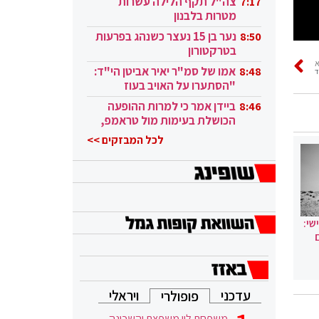
צה"ל תקף הלילה עשרות
7:17
מטרות בלבנון
נער בן 15 נעצר כשנהג בפרעות
8:50
בטרקטורון
אמו של סמ"ר יאיר אביטן הי"ד:
8:48
ד
"הסתערו על האויב בעוז
ובגבורה"
ביידן אמר כי למרות ההופעה
8:46
הכושלת בעימות מול טראמפ,
הוא ממשיך
לכל המבזקים >>
שי:
עדכני
ויראלי
פופולרי
משפחת לוי משפצת והשכונה