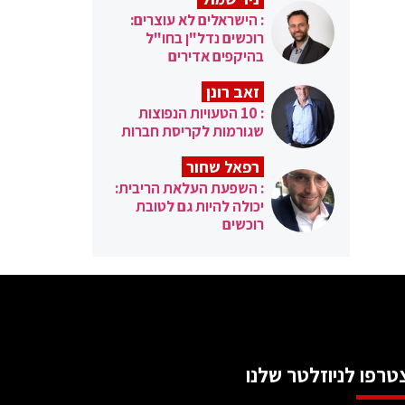
: הישראלים לא עוצרים:
רוכשים נדל"ן בחו"ל
בהיקפים אדירים
זאב רונן
: 10 הטעויות הנפוצות
שגורמות לקריסת חברות
רפאל שחור
: השפעת העלאת הריבית:
יכולה להיות גם לטובת
רוכשים
טרפו לניוזלטר שלנו