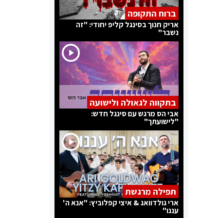
ברוח התקופה
אריק חנוך בסינגל קליפ יחודי: "זה
נשבר"
בתקווה לגאולה ולישועה
אבי הס מרגש עם סינגל חדש:
"לישועתך"
תפילה מרגשת
ארי גולדוואג & איצי קפלוביץ: "אנא ה'
עננו"