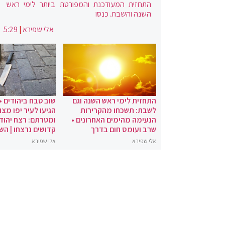
התחזית המעודכנת והמפורטת ביותר לימי ראש
השנה והשבת. כנסו
אלי שפירא
|
5:29
התחזית לימי ראש השנה וגם
שוב טבח ביהודים •
לשבת: תשכחו מהקרירות
הגיעו לעיר יפו מצו
הנעימה מהימים האחרונים •
ומטרתם: רצח יהודי
שרב ועומס חום בדרך
קדושים נרצחו | הש
אלי שפירא
אלי שפירא