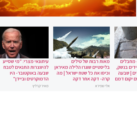
 מחבלים
מאות רבות של טילים
עיתונאי מצרי: "מי שסייע
ידים בנשק,
בליסטיים שוגרו הלילה מאיראן
להיווצרות התנאים לטבח
ם | שבעה
וכיסו את כל שטח ישראל | מה
שבעה באוקטובר- היו
ם יקום דמם
קרה- דקה אחר דקה
הדמוקרטים וביידן"
אלי שפירא
מאיר קרליץ