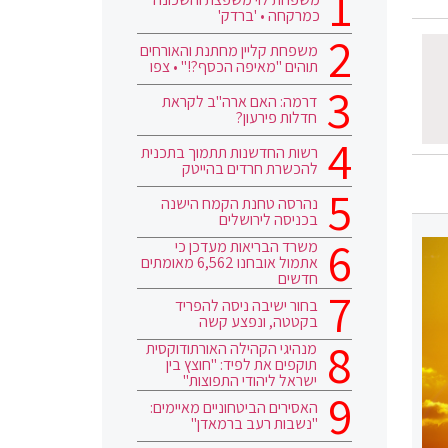
כמרקחה • 'ברדק'
משפחת קליין מחתנת והאורחים
תוהים "מאיפה הכסף?!" • צפו
דרמה: האם ארה"ב לקראת
חדלות פירעון?
רשות החדשנות תתמוך בתכנית
להכשרת חרדים בהייטק
נהרסה טחנת הקמח הישנה
בכניסה לירושלים
משרד הבריאות מעדכן כי
אתמול אובחנו 6,562 מאומתים
חדשים
בחור ישיבה ניסה להפריד
בקטטה, ונפצע קשה
מנהיגי הקהילה האורתודוקסית
תוקפים את לפיד: "חוצץ בין
ישראל ליהודי התפוצות"
האסירים הביטחוניים מאיימים:
"נשבות רעב ברמאדן"