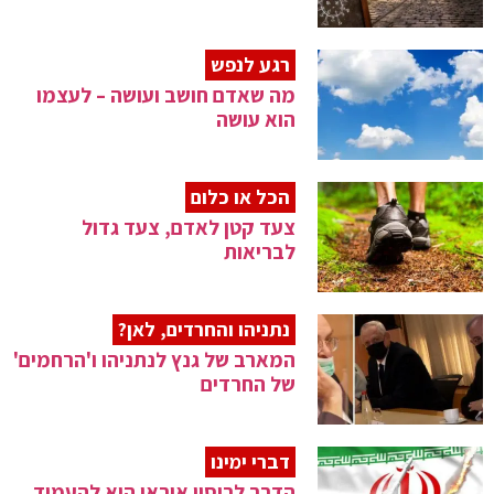
רגע לנפש
מה שאדם חושב ועושה – לעצמו
הוא עושה
הכל או כלום
צעד קטן לאדם, צעד גדול
לבריאות
נתניהו והחרדים, לאן?
המארב של גנץ לנתניהו ו'הרחמים'
של החרדים
דברי ימינו
הדרך לריסון איראן היא להעמיד