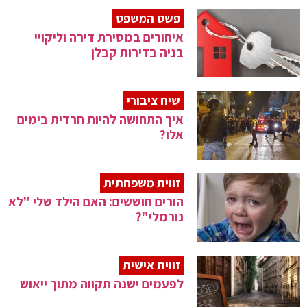
פשט המשפט
איחורים במסירת דירה וליקויי
בניה בדירות קבלן
שיח ציבורי
איך התחושה להיות חרדית בימים
אלו?
זווית משפחתית
הורים חוששים: האם הילד שלי "לא
נורמלי"?
זווית אישית
לפעמים ישנה תקווה מתוך ייאוש