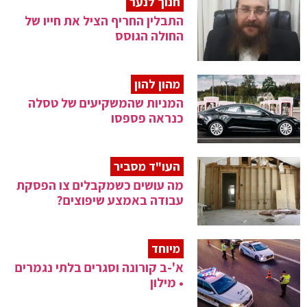
חנוך לנער
התבלין החריף הציל את חייו של
החולה הגוסס
מהון להון
המניות שהמשקיעים של טסלה
כנראה פספסו
העו"ד מסביר
מה עושים כשמקבלים צו הפסקת
עבודה באמצע שיפוצים?
מיוחד
א'-ב קורונה וסגרים בלתי נגמרים
• מילון