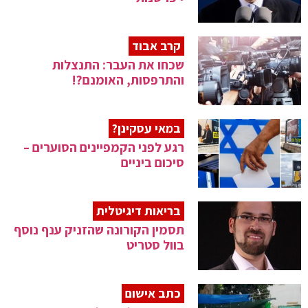
קרב אבוד
שכחו את העבר: התנצלות
והתרפסות, האומנם?!
במאי עסקינן?
רגע לפני הקמפיינים הסוערים –
סיכום ביניים
בריאות דיגיטלית
תסמין הקורונה שהזניק ענף נוסף
בוול סטריט
כתב אישום