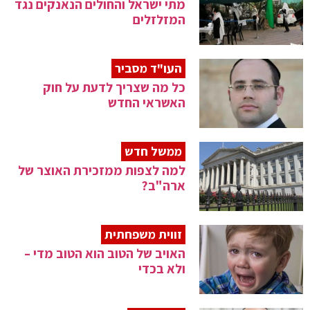
מתי ישראל והחולים הנאנקים נגד
המזלזלים
העו"ד מסביר
כל מה שצריך לדעת על חוק
האשראי החדש
ממשל חדש
למה לצפות ממזכירת האוצר של
ארה"ב?
זווית משפחתית
האויב של הטוב הוא הטוב מדי –
ולא בכדי