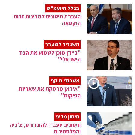
בגלל היועמ"ש
העברת חיסונים למדינות זרות
הוקפאה
השגריר לשעבר
"ביידן מוכן לשמוע את הצד
הישראלי"
אשכנזי תוקף
"איראן מרסקת את שאריות
הפיקוח"
חיסון מדיני
חיסונים יועברו להונדורס, צ'כיה
והפלסטינים