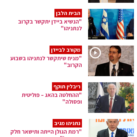
הבית הלבן
"הנשיא ביידן יתקשר בקרוב
לנתניהו"
מקורב לביידן
"מניח שיתקשר לנתניהו בשבוע
הקרוב"
ריבלין תוקף
"ההחלטה בהאג – פוליטית
ופסולה"
נתניהו מגיב
"רמת הגולן הייתה ותישאר חלק