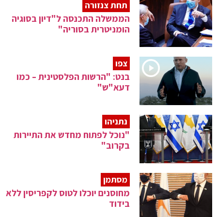
תחת צנזורה
הממשלה התכנסה ל"דיון בסוגיה
הומניטרית בסוריה"
צפו
בנט: "הרשות הפלסטינית – כמו
דעא"ש"
נתניהו
"נוכל לפתוח מחדש את התיירות
בקרוב"
מסתמן
מחוסנים יוכלו לטוס לקפריסין ללא
בידוד