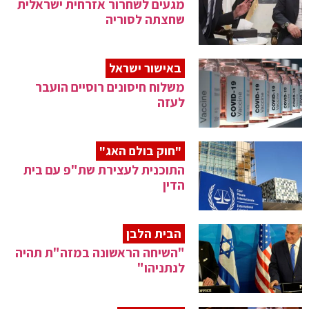
מגעים לשחרור אזרחית ישראלית
שחצתה לסוריה
באישור ישראל
משלוח חיסונים רוסיים הועבר
לעזה
"חוק בולם האג"
התוכנית לעצירת שת"פ עם בית
הדין
הבית הלבן
"השיחה הראשונה במזה"ת תהיה
לנתניהו"