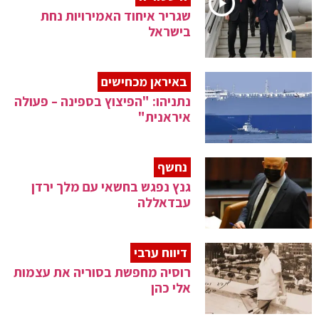
שגריר איחוד האמירויות נחת
בישראל
באיראן מכחישים
נתניהו: "הפיצוץ בספינה – פעולה
איראנית"
נחשף
גנץ נפגש בחשאי עם מלך ירדן
עבדאללה
דיווח ערבי
רוסיה מחפשת בסוריה את עצמות
אלי כהן