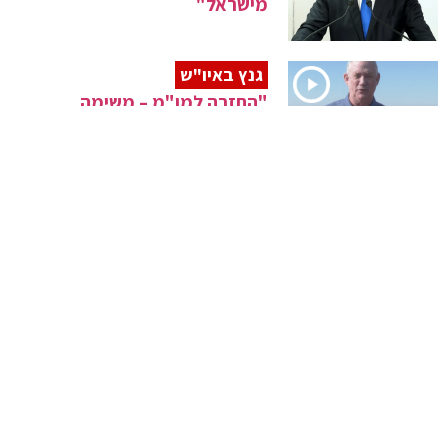
מישראל"
גנץ באיו"ש
"החזרה למו"מ – משימה
מרכזית"
"פועלים ביטחונית"
נתניהו שוחח בטלפון עם פוטין
ישראל ויוון
סיכם על הכרה הדדית בתעודות
מתחסן
התובע הראשון בהאג