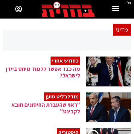
בס"ד
מדיני
כחודש אחרי
מה כבר אפשר ללמוד מיחס ביידן
לישראל?
מנדלבליט טוען
"ראוי שהעברת החיסונים תובא
לקבינט"
היסטוריה