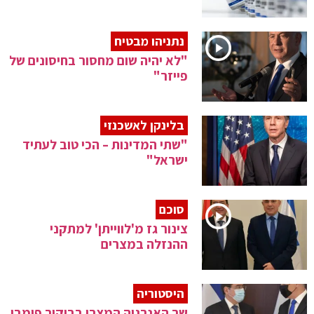
נתניהו מבטיח
"לא יהיה שום מחסור בחיסונים של
פייזר"
בלינקן לאשכנזי
"שתי המדינות – הכי טוב לעתיד
ישראל"
סוכם
צינור גז מ'לווייתן' למתקני
ההנזלה במצרים
היסטוריה
שר האנרגיה המצרי בביקור פומבי