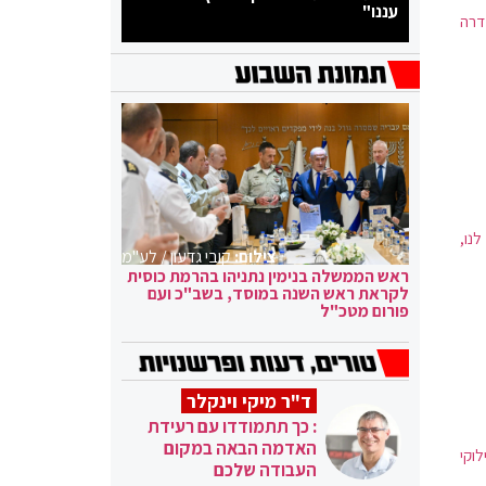
עננו"
דרה
לנו,
צילום:
קובי גדעון / לע"מ
ראש הממשלה בנימין נתניהו בהרמת כוסית
לקראת ראש השנה במוסד, בשב"כ ועם
פורום מטכ"ל
ד"ר מיקי וינקלר
: כך תתמודדו עם רעידת
האדמה הבאה במקום
לוקי
העבודה שלכם