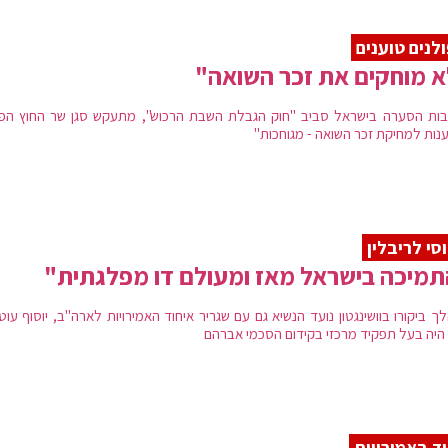
לנים טוענים
 מוחקים את זכר השואה"
ות הסערה בישראל סביב "חוק הגבלת השבת הרכוש", מתעקש סגן שר החוץ הפול
נות למחיקת זכר השואה - מגוחכות"
סי לריבלין
מיכה בישראל מאז ומעולם דו מפלגתית"
 ביקורו בוושינגטון נועד הנשיא גם עם שגריר איחוד האמירויות לארה"ב, יוסוף עוט
היה בעל תפקיד מרכזי בקידום הסכמי אברהם
ד באמירויות