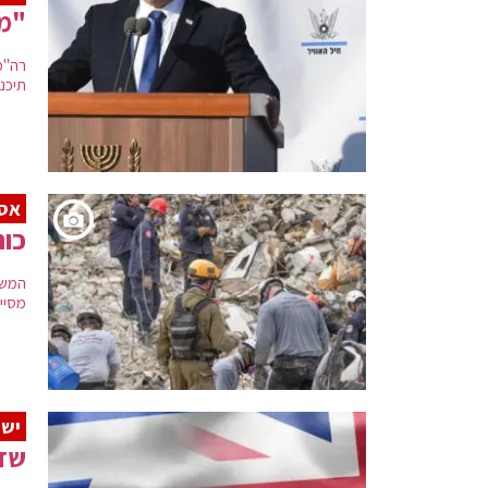
"מד
רה"מ:
תיכנ
אסו
כוח
המשל
מסיי
ישר
שדר