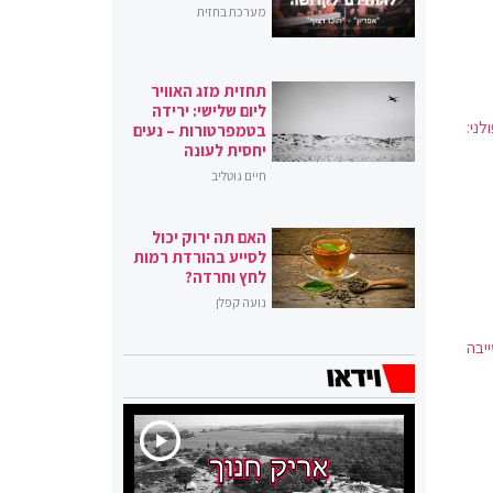
מערכת בחזית
תחזית מזג האוויר
ליום שלישי: ירידה
ני:
בטמפרטורות – נעים
יחסית לעונה
חיים גוטליב
האם תה ירוק יכול
לסייע בהורדת רמות
לחץ וחרדה?
נועה קפלן
ייבה