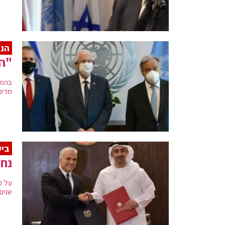
הנש
"הה
בהמש
מדינ
ביק
נחת
על מ
שנים