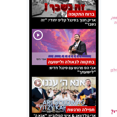
ברוח התקופה
זה,
אריק חנוך בסינגל קליפ יחודי: "זה
ה
נשבר"
בתקווה לגאולה ולישועה
אבי הס מרגש עם סינגל חדש:
לבן
"לישועתך"
תפילה מרגשת
י?
ארי גולדוואג & איצי קפלוביץ: "אנא ה'