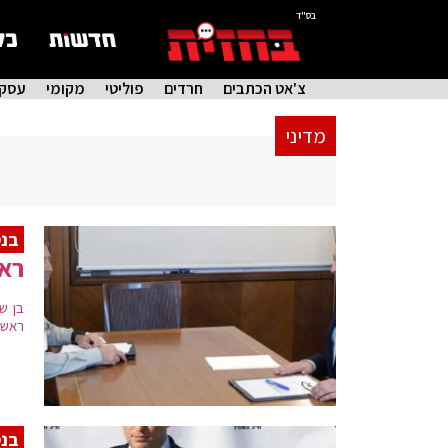
בס"ד
צ'אט הכתבים
חרדים
פוליטי
מקומי
עסקי
מדיני
בנט
ראש
בן ש
ראש 
בנט