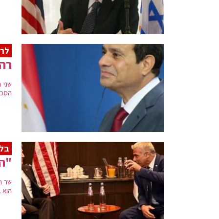
לרא
רה"
שני ה
הסכם
בלי
"הנ
שר ה
הוא ב