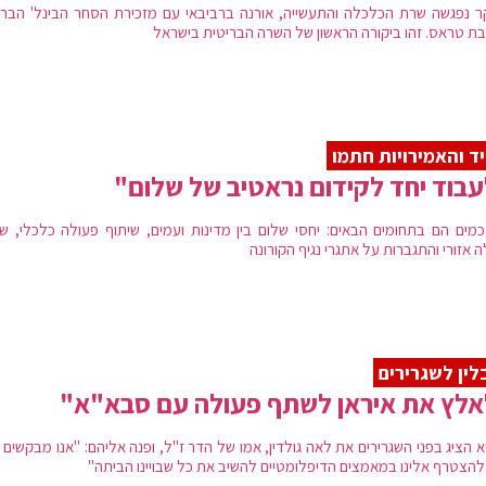
ר נפגשה שרת הכלכלה והתעשייה, אורנה ברביבאי עם מזכירת הסחר הבינל' הברי
בת טראס. זהו ביקורה הראשון של השרה הבריטית בישראל
ד והאמירויות חתמו
בוד יחד לקידום נראטיב של שלום"
מים הם בתחומים הבאים: יחסי שלום בין מדינות ועמים, שיתוף פעולה כלכלי, שי
 אזורי והתגברות על אתגרי נגיף הקורונה
לין לשגרירים
אלץ את איראן לשתף פעולה עם סבא"א"
א הציג בפני השגרירים את לאה גולדין, אמו של הדר ז"ל, ופנה אליהם: "אנו מבקשים
 להצטרף אלינו במאמצים הדיפלומטיים להשיב את כל שבויינו הביתה"