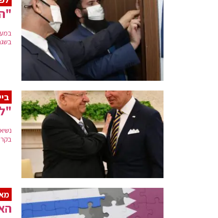
"הר
במעמ
בשגר
ביי
"לא
נשיא
בקרו
מאמ
האם