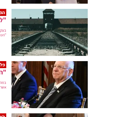
הפו
"לא
בעקב
"הטע
פלו
"הת
במהלך
אשר 
לפי