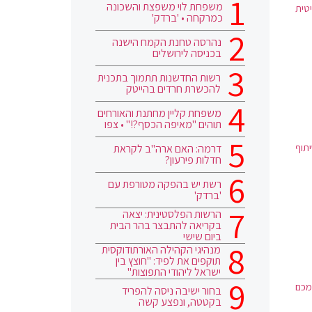
משפחת לוי משפצת והשכונה
טית
כמרקחה • 'ברדק'
נהרסה טחנת הקמח הישנה
בכניסה לירושלים
רשות החדשנות תתמוך בתכנית
להכשרת חרדים בהייטק
משפחת קליין מחתנת והאורחים
תוהים "מאיפה הכסף?!" • צפו
תוף
דרמה: האם ארה"ב לקראת
חדלות פירעון?
רשת יש בהפקה מטורפת עם
'ברדק'
הרשות הפלסטינית: יצאה
בקריאה להתבצר בהר הבית
ביום שישי
מנהיגי הקהילה האורתודוקסית
תוקפים את לפיד: "חוצץ בין
ישראל ליהודי התפוצות"
 מכם
בחור ישיבה ניסה להפריד
בקטטה, ונפצע קשה