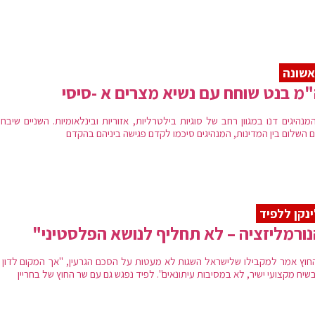
שונה
מ בנט שוחח עם נשיא מצרים א -סיסי
מנהיגים דנו במגוון רחב של סוגיות בילטרליות, אזוריות ובינלאומיות. השניים שיבח
 השלום בין המדינות, המנהיגים סיכמו לקדם פגישה ביניהם בהקדם
נקן ללפיד
ורמליזציה – לא תחליף לנושא הפלסטיני"
חוץ אמר למקבילו שלישראל השגות לא מעטות על הסכם הגרעין, "אך המקום לדון 
שיח מקצועי ישיר, לא במסיבות עיתונאים". לפיד נפגש גם עם שר החוץ של בחריין