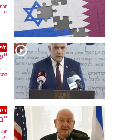
ההתח
ברצו
לפי
"שו
שר ה
לממש
ריב
"בי
הנשיא
דעות