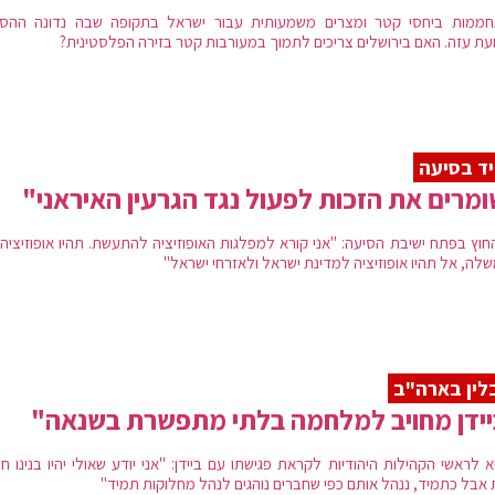
ממות ביחסי קטר ומצרים משמעותית עבור ישראל בתקופה שבה נדונה ההס
עת עזה. האם בירושלים צריכים לתמוך במעורבות קטר בזירה הפלסטינית?
ד בסיעה
מרים את הזכות לפעול נגד הגרעין האיראני"
חוץ בפתח ישיבת הסיעה: "אני קורא למפלגות האופוזיציה להתעשת. תהיו אופוזיציה 
לה, אל תהיו אופוזיציה למדינת ישראל ולאזרחי ישראל"
לין בארה"ב
ידן מחויב למלחמה בלתי מתפשרת בשנאה"
 לראשי הקהילות היהודיות לקראת פגישתו עם ביידן: "אני יודע שאולי יהיו בנינו חי
 אבל כתמיד, ננהל אותם כפי שחברים נוהגים לנהל מחלוקות תמיד"