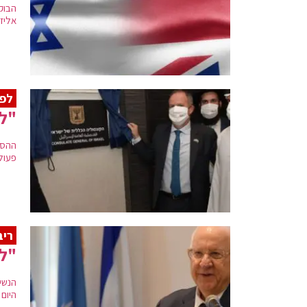
הבוק
אליז
לפי
"לע
ההסכ
פעולה
ריב
"ל
הנשי
היום