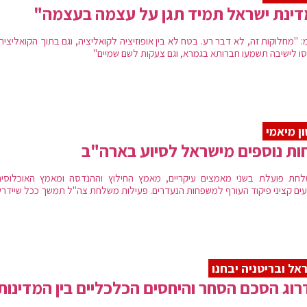
ינת ישראל תמיד תגן על עצמה בעצמה"
 "מחלוקות זה, לא דבר רע. בטח לא בין אופוזיציה לקואליציה, וגם בתוך הקואליציה
סו לישיבה תשמעו חברותא בגמרא, וגם צעקות לשם שמיים"
ן מיאמי
ות נוספים מישראל לסיוע בארה"ב
חת פועלת בשני מאמצים עיקריים, מאמץ החילוץ וההנדסה ומאמץ האוכלוסיה
עים קציני פיקוד העורף למשפחות הנעדרים. פעילות משלחת צה"ל תמשך ככל שיידר
אל ובריטניה יבחנו
וג הסכם הסחר והיחסים הכלכליים בין המדינות