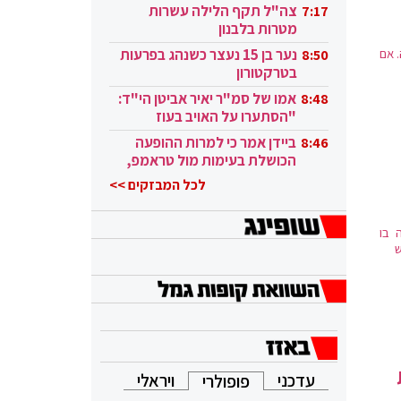
בקטאר"
צה"ל תקף הלילה עשרות
7:17
מטרות בלבנון
. אם
נער בן 15 נעצר כשנהג בפרעות
8:50
בטרקטורון
אמו של סמ"ר יאיר אביטן הי"ד:
8:48
"הסתערו על האויב בעוז
ובגבורה"
ביידן אמר כי למרות ההופעה
8:46
הכושלת בעימות מול טראמפ,
הוא ממשיך
לכל המבזקים >>
 בו
ש
עדכני
ויראלי
פופולרי