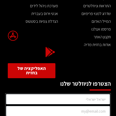
התראות וניוזלטרים
מערכת ניהול לידים
שדרוג למנוי פרימיום
אנטי וירוס בעברית
המייל האדום
הגדלת צפיות בסטטוס
פרסמו אצלנו
תקנון האתר
אודות בחזית מדיה
האפליקציה של
בחזית
הצטרפו לניוזלטר שלנו