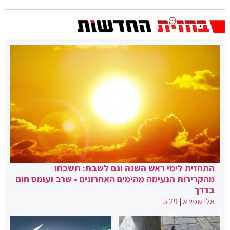
התחזית לימי ראש השנה וגם לשבת: תשכחו
מהקרירות הנעימה מהימים האחרונים • שרב ועומס חום
בדרך
אלי שפירא
|
5:29