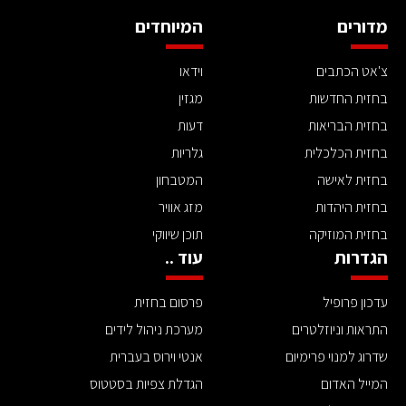
מדורים
המיוחדים
צ'אט הכתבים
וידאו
בחזית החדשות
מגזין
בחזית הבריאות
דעות
בחזית הכלכלית
גלריות
בחזית לאישה
המטבחון
בחזית היהדות
מזג אוויר
בחזית המוזיקה
תוכן שיווקי
הגדרות
עוד ..
עדכון פרופיל
פרסום בחזית
התראות וניוזלטרים
מערכת ניהול לידים
שדרוג למנוי פרימיום
אנטי וירוס בעברית
המייל האדום
הגדלת צפיות בסטטוס