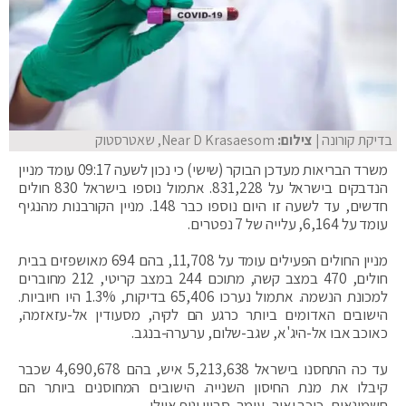
בדיקת קורונה
| צילום:
Near D Krasaesom, שאטרסטוק
משרד הבריאות מעדכן הבוקר (שישי) כי נכון לשעה 09:17 עומד מניין
הנדבקים בישראל על 831,228. אתמול נוספו בישראל 830 חולים
חדשים, עד לשעה זו היום נוספו כבר 148. מניין הקורבנות מהנגיף
עומד על 6,164, עלייה של 7 נפטרים.
מניין החולים הפעילים עומד על 11,708, בהם 694 מאושפזים בבית
חולים, 470 במצב קשה, מתוכם 244 במצב קריטי, 212 מחוברים
למכונת הנשמה. אתמול נערכו 65,406 בדיקות, 1.3% היו חיוביות.
הישובים האדומים ביותר כרגע הם לקיה, מסעודין אל-עזאזמה,
כאוכב אבו אל-היג'א, שגב-שלום, ערערה-בנגב.
עד כה התחסנו בישראל 5,213,638 איש, בהם 4,690,678 שכבר
קיבלו את מנת החיסון השנייה. הישובים המחוסנים ביותר הם
חשמונאים, כוכב יאיר, עומר, סביון ונוף איילן.