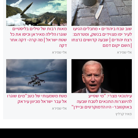
שוב טבח ביהודים • מחבלים הגיעו
מאות רבות של טילים בליסטיים
לעיר יפו מצוידים בנשק, ומטרתם:
שוגרו הלילה מאיראן וכיסו את כל
רצח יהודים | שבעה קדושים נרצחו
שטח ישראל | מה קרה- דקה אחר
| השם יקום דמם
דקה
אלי שפירא
אלי שפירא
עיתונאי מצרי: "מי שסייע
מטח משמעותי של כטב"מים שוגרו
להיווצרות התנאים לטבח שבעה
אל עבר ישראל מכיוון עיראק
באוקטובר- היו הדמוקרטים וביידן"
אלי שפירא
מאיר קרליץ