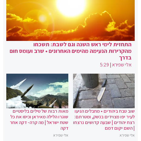
התחזית לימי ראש השנה וגם לשבת: תשכחו
מהקרירות הנעימה מהימים האחרונים • שרב ועומס חום
בדרך
אלי שפירא
|
5:29
שוב טבח ביהודים • מחבלים הגיעו
מאות רבות של טילים בליסטיים
לעיר יפו מצוידים בנשק, ומטרתם:
שוגרו הלילה מאיראן וכיסו את כל
רצח יהודים | שבעה קדושים נרצחו
שטח ישראל | מה קרה- דקה אחר
| השם יקום דמם
דקה
אלי שפירא
אלי שפירא