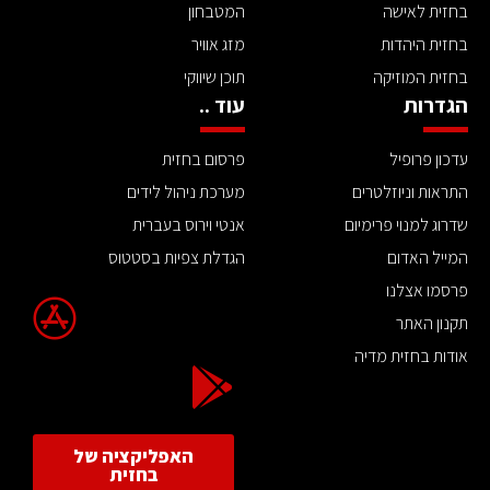
בחזית לאישה
המטבחון
בחזית היהדות
מזג אוויר
בחזית המוזיקה
תוכן שיווקי
הגדרות
עוד ..
עדכון פרופיל
פרסום בחזית
התראות וניוזלטרים
מערכת ניהול לידים
שדרוג למנוי פרימיום
אנטי וירוס בעברית
המייל האדום
הגדלת צפיות בסטטוס
פרסמו אצלנו
תקנון האתר
אודות בחזית מדיה
האפליקציה של
בחזית