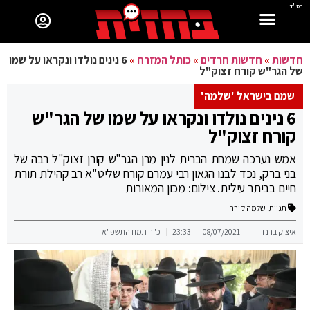
בס"ד
חדשות
»
חדשות חרדים
»
כותל המזרח
»
6 נינים נולדו ונקראו על שמו
של הגר"ש קורח זצוק"ל
שמם בישראל 'שלמה'
6 נינים נולדו ונקראו על שמו של הגר"ש
קורח זצוק"ל
אמש נערכה שמחת הברית לנין מרן הגר"ש קורן זצוק"ל רבה של
בני ברק, נכד לבנו הגאון רבי עמרם קורח שליט"א רב קהילת תורת
חיים בביתר עילית. צילום: מכון המאורות
תגיות:
שלמה קורח
איציק ברנדויין
08/07/2021
23:33
כ"ח תמוז התשפ"א