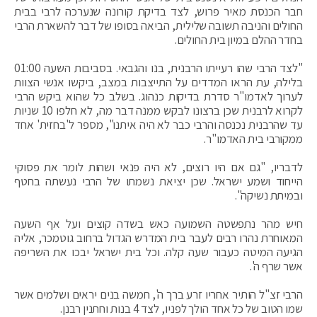
חבר הכנסת מאיר פרוש, לצד בדיקת קורונה שנערכה לרבי בבית
החולים והניבה תשובה שלילית, הביאה בסופו של דבר להשארת הרבי
בחדר ההלם במיון בית החולים.
"לצד הרבי שהו רעייתו הרבנית, בנו והגבאי. בסביבות השעה 01:00
בלילה, עת הראו המדדים על התייצבות במצב, ביקשו אנשי הצוות
לערוך לאדמו"ר סדרת בדיקות כנהוג. בשלב כל שהוא ביקש הרבי
לקרוא לרבנית שכן ברצונו לבקש ממנה דבר מה, לא חלפו 10 שניות
עד שהרבנית נכנסה והרבי כבר לא היה איתנו", מספר ל'בחזית' אחד
ממקורבי בית האדמו"ר.
לדבריו, "גם אם היו רוצים, לא היה פנאי ושהות לומר את פסוקי
הייחוד ושמע ישראל. שכן יציאת נשמתו של הרבי נעשתה בחטף
ובמיתת נשיקה".
חיש מהר נתפשטה השמועה כאש בשדה קוצים ועל אף השעה
המאוחרת נהרו רבים לעבר בית המדרש הגדול ברחוב גוטמכר, אליה
הגיעה המיטה כעבור שעה קלה. וכל בית ישראל יבכו את השריפה
אשר שרף ה'.
הרבי זצ"ל הותיר אחריו זרע ברך ה', חמשה בנים יראים ושלמים אשר
שמו הטוב של כל אחד הולך לפניו, לצד 4 בנות וחתנין רבנן.