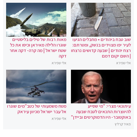
שוב טבח ביהודים • מחבלים הגיעו
מאות רבות של טילים בליסטיים
לעיר יפו מצוידים בנשק, ומטרתם:
שוגרו הלילה מאיראן וכיסו את כל
רצח יהודים | שבעה קדושים נרצחו
שטח ישראל | מה קרה- דקה אחר
| השם יקום דמם
דקה
אלי שפירא
אלי שפירא
עיתונאי מצרי: "מי שסייע
מטח משמעותי של כטב"מים שוגרו
להיווצרות התנאים לטבח שבעה
אל עבר ישראל מכיוון עיראק
באוקטובר- היו הדמוקרטים וביידן"
אלי שפירא
מאיר קרליץ