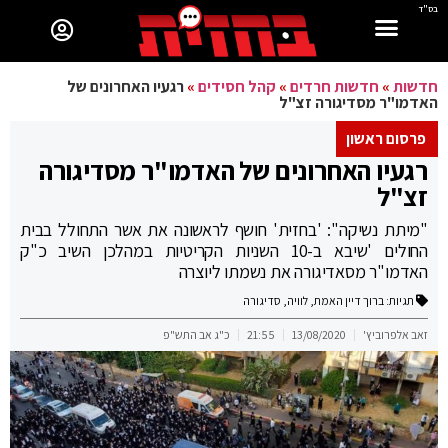
בס"ד
חדשות
»
חדשות חרדים
»
קהל חסידים
»
רגעיו האחרונים של
האדמו"ר מסדיגורה זצ"ל
פרסום ראשון
רגעיו האחרונים של האדמו"ר מסדיגורה
זצ"ל
"מיתת נשיקה": 'בחזית' חושף לראשונה את אשר התחולל בבית
החולים 'שיבא ב-10 השניות הקריטיות במהלכן השיב כ"ק
האדמו"ר מסאדיגורה את נשמתו ליוצרה
תגיות:
ברוך דיין האמת
,
לוויה
,
סדיגורה
זאב אלפרוביץ'
13/08/2020
21:55
כ"ג אב התש"פ