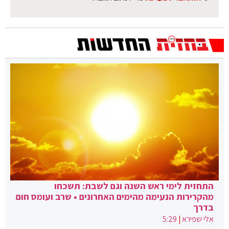
התחזית לימי ראש השנה וגם לשבת: תשכחו
מהקרירות הנעימה מהימים האחרונים • שרב ועומס חום
בדרך
אלי שפירא
|
5:29