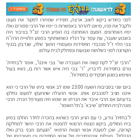
לפני כחודש ביקש לשוב ארצה, חסידיו שמיהרו לפקוד את מעונו
ולקבל את פניו, מיאנו להרהר באפשרות כי ימיו של הרבי ספורים ואלו
ימיו האחרונים. הפעם האחרונה בה הופיע הרבי זצ"ל בציבור היה
בשבוע שעבר, עת עמד על רגליו כשהשתתף במסע הלוויית הרה"ח
צבי הלוי ז"ל מנכבדי החסידות ומעמודי התווך שלה, שנדבק בנגיף
הקורונה לפני כשלושה שבועות ונסתלק לבית עולמו.
"הרבי זצ"ל לקח קשה את העובדה שר' צבי איננו", אומר ל'בחזית'
גורם בחסידות. לדבריו, "ר' צבי היה איש אשר רוח בו, נשא בעול
ושימש במגוון תפקידים בחסידות".
ביום שני בסביבות השעה 23:00 שמו לב אנשי ביתו של הרבי כי הוא
איננו מגיב לסובבים אותו. אנשי ההצלה שהוזעקו למעונו נחלקו
בדעתם אם הרבי איבד את הכרתו או שמא היה מעורפל הכרה. הרבי
פונה לבית החולים 'שיבא' ב'תל השומר'.
ל'בחזית' נודע, כי עם הגיע הרבי כשהוא בהכרה לחדר ההלם במיון
בית החולים, ביקש הצוות הרפואי להפנות את הרבי הישר למחלקת
קורונה, שכן לטענת אנשי הצוות הרפואי "הגעתם מבני ברק ואלו
הנהלים". פעילות אינטנסיבית של אנשי החסידות וכן מעורבותו של