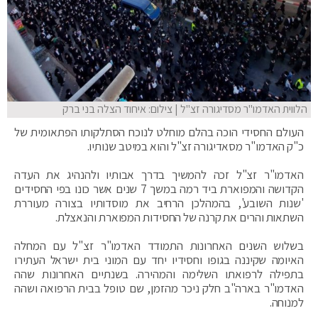
הלווית האדמו"ר מסדיגורה זצ"ל | צילום: איחוד הצלה בני ברק
העולם החסידי הוכה בהלם מוחלט לנוכח הסתלקותו הפתאומית של
כ"ק האדמו"ר מסאדיגורה זצ"ל והוא במיטב שנותיו.
האדמו"ר זצ"ל זכה להמשיך בדרך אבותיו ולהנהיג את העדה
הקדושה והמפוארת ביד רמה במשך 7 שנים אשר כונו בפי החסידים
'שנות השובע', בהמהלכן הרחיב את מוסדותיו בצורה מעוררת
השתאות והרים את קרנה של החסידות המפוארת והנאצלת.
בשלוש השנים האחרונות התמודד האדמו"ר זצ"ל עם המחלה
האיומה שקיננה בגופו וחסידיו יחד עם המוני בית ישראל העתירו
בתפילה לרפואתו השלימה והמהירה. בשנתיים האחרונות שהה
האדמו"ר בארה"ב חלק ניכר מהזמן, שם טופל בבית הרפואה ושהה
למנוחה.