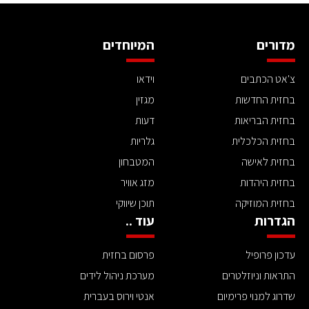
מדורים
המיוחדים
צ'אט הכתבים
וידאו
בחזית החדשות
מגזין
בחזית הבריאות
דעות
בחזית הכלכלית
גלריות
בחזית לאישה
המטבחון
בחזית היהדות
מזג אוויר
בחזית המוזיקה
תוכן שיווקי
הגדרות
עוד ..
עדכון פרופיל
פרסום בחזית
התראות וניוזלטרים
מערכת ניהול לידים
שדרוג למנוי פרימיום
אנטי וירוס בעברית