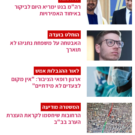
רה"מ בנט ימריא היום לביקור
באיחוד האמירויות
הוחלט בועדה
האבטחה על משפחת נתניהו לא
תוארך
לאור ההגבלות אמש
ארגון רופאי הציבור: "אין מקום
לצעדים לא מידתיים"
המשטרה מודיעה
הרחובות שיחסמו לקראת העצרת
הערב בב"ב