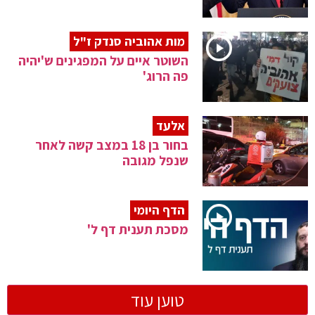
מות אהוביה סנדק ז"ל
השוטר איים על המפגינים ש'יהיה
פה הרוג'
אלעד
בחור בן 18 במצב קשה לאחר
שנפל מגובה
הדף היומי
מסכת תענית דף ל'
טוען עוד