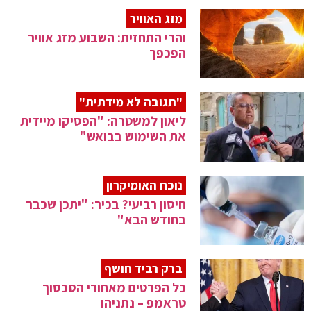
מזג האוויר
והרי התחזית: השבוע מזג אוויר
הפכפך
"תגובה לא מידתית"
ליאון למשטרה: "הפסיקו מיידית
את השימוש בבואש"
נוכח האומיקרון
חיסון רביעי? בכיר: "יתכן שכבר
בחודש הבא"
ברק רביד חושף
כל הפרטים מאחורי הסכסוך
טראמפ – נתניהו