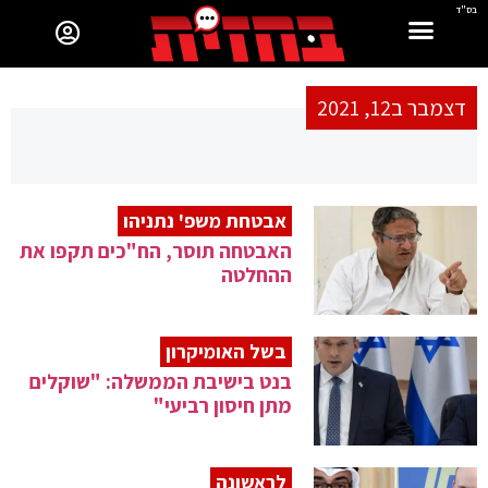
בס"ד
דצמבר ב12, 2021
אבטחת משפ' נתניהו
האבטחה תוסר, הח"כים תקפו את
ההחלטה
בשל האומיקרון
בנט בישיבת הממשלה: "שוקלים
מתן חיסון רביעי"
לראשונה