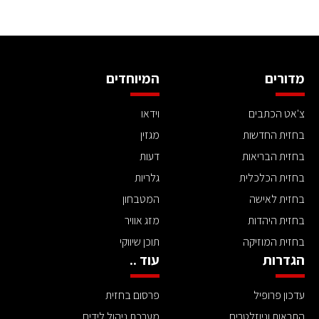
מדורים
המיוחדים
צ'אט הכתבים
וידאו
בחזית החדשות
מגזין
בחזית הבריאות
דעות
בחזית הכלכלית
גלריות
בחזית לאישה
המטבחון
בחזית היהדות
מזג אוויר
בחזית המוזיקה
תוכן שיווקי
הגדרות
עוד ..
עדכון פרופיל
פרסום בחזית
התראות וניוזלטרים
מערכת ניהול לידים