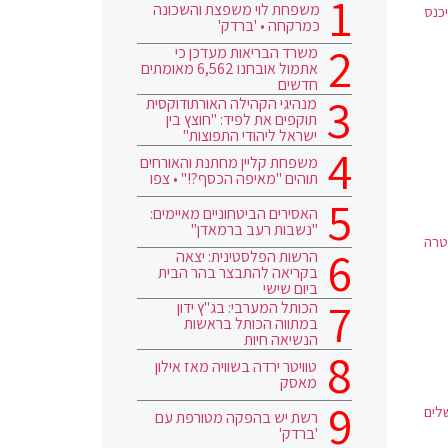
משפחת לוי משפצת והשכונה
כנס
כמרקחה • 'ברדק'
משרד הבריאות מעדכן כי
אתמול אובחנו 6,562 מאומתים
חדשים
מנהיגי הקהילה האורתודוקסית
תוקפים את לפיד: "חוצץ בין
ישראל ליהודי התפוצות"
משפחת קליין מחתנת והאורחים
תוהים "מאיפה הכסף?!" • צפו
האסירים הביטחוניים מאיימים:
"נשבות רעב ברמאדן"
טרה
הרשות הפלסטינית: יצאה
בקריאה להתבצר בהר הבית
ביום שישי
הכותל המערבי: בג"ץ ידון
במתווה הכותל בראשות
הנשיאה חיות
טוויטר ירדה בשוויה מאז אילון
מאסק
שלים
רשת יש בהפקה מטורפת עם
'ברדק'