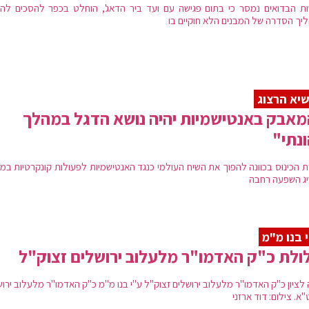
ת הבדואים נמסר כי בתום פגישה עם ועד ביר הדאג', הוחלט בכפר להסכים להי
יך הסדרה של המבנים הלא חוקיים בו
יא הרצוג
אבק באנטישמיות יהיה נושא הדגל במהלך
נתי"
 הכינוס בכוונה להפוך את השיח העולמי כנגד האנטישמיות לפעולות קונקרטיות במ
ג השפעה רחבה
 בנו מ"מ
ולת כ"ק האדמו"ר מלעלוב ירושלים זצוק"ל
 לציון כ"ק האדמו"ר מלעלוב ירושלים זצוק"ל ע"י בנו מ"מ כ"ק האדמו"ר מלעלוב ירו
א. צילום: דוד ארזני