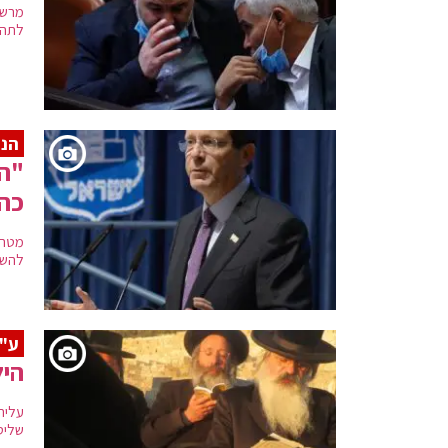
מרשו
לתהל
הנש
"המ
כהו
מטרת
להשי
ע"י
היל
עליה
שליט"