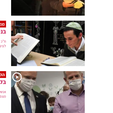
ממש
בנט
ח"כ 
לציב
הקב
בקב
מצפי