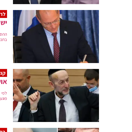
לרא
ישר
ההסכ
בתנא
קוא
אוש
פוגע
בפע