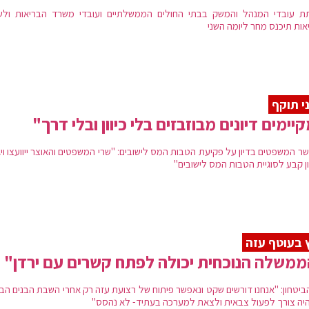
ת עובדי המנהל והמשק בבתי החולים הממשלתיים ועובדי משרד הבריאות ולש
אות תיכנס מחר ליומה השני
י תוקף
יימים דיונים מבוזבזים בלי כיוון ובלי דרך"
שר המשפטים בדיון על פקיעת הטבות המס לישובים: "שרי המשפטים והאוצר ייוועצו וי
ן קבע לסוגיית הטבות המס לישובים"
 בעוטף עזה
משלה הנוכחית יכולה לפתח קשרים עם ירדן"
ביטחון: "אנחנו דורשים שקט ונאפשר פיתוח של רצועת עזה רק אחרי השבת הבנים הבי
היה צורך לפעול צבאית ולצאת למערכה בעתיד- לא נהסס"