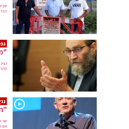
שבית
הברי
גפנ
"מק
נציג 
פתרו
גנץ
"המ
שר ה
אם י