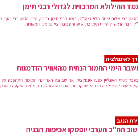
ד ההילולא המרכזית לגדולי רבני תימן
גאון רבי שלום יצחק הלוי זצוק"ל, ראש רבני תימן בדורו, ומרן הגאון רבי יוסף צו
ל, רבה הראשי ליהדות תימן בת"א יפו והסביבה. צילום: מכון המאורות
ך לאינפלציה
בר הימי החמור הנחית מהאוויר הזדמנות
עבר קניות האונליין מנעו אינפלציה, אזי שבשנה האחרונה המגמה התהפכה והן 
קא מניעות לאינפלציה • דניאל שבקס חקר את הנושא וגילה הזדמנויות השקעה באופק
רת הנגב
שוב הח"כ הערבי יופסקו אכיפות הבניה