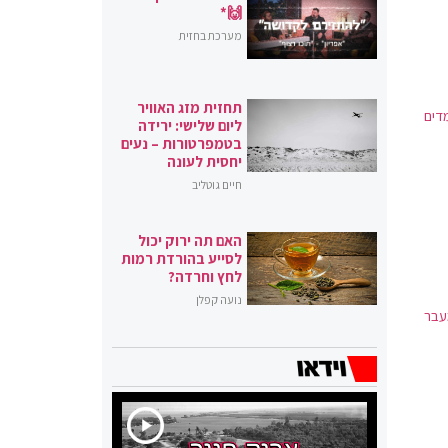
🙌*
מערכת בחזית
תחזית מזג האוויר
מדים
ליום שלישי: ירידה
בטמפרטורות – נעים
יחסית לעונה
חיים גוטליב
האם תה ירוק יכול
לסייע בהורדת רמות
לחץ וחרדה?
נועה קפלן
וראת המעבר