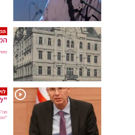
המו
המב
מושל 
לוי
"ל
חה"כ
"הממ