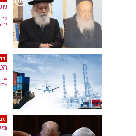
מעמ
מרן ה
זצוק"
בדר
המש
אם ב
שדוו
מכי
ביי