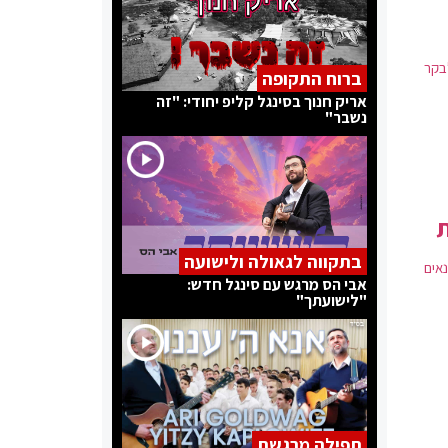
בקר
ברוח התקופה
אריק חנוך בסינגל קליפ יחודי: "זה
נשבר"
ת
בתקווה לגאולה ולישועה
אים
אבי הס מרגש עם סינגל חדש:
"לישועתך"
תפילה מרגשת