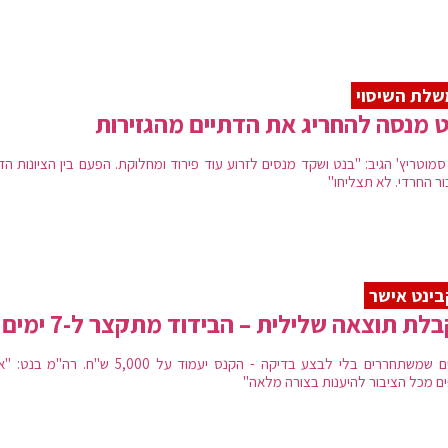
לת השיסוי
 מנסה להחריג את הדתיים מהגזירות
סמוטריץ' הגיב: "בנט ושקד מנסים לזרוע עוד פירוד ומחלוקת. הפעם בין הציונות ה
ור החרדי. לא תצליחו"
ינט אישר
לת תוצאה שלילית – הבידוד מתקצר ל-7 ימים
אנשים שמשתחררים בלי לבצע בדיקה - הקנס יעמוד על 5,000 ש"ח. רה"מ
ם מכל הציבור להיענות בצורה מלאה"