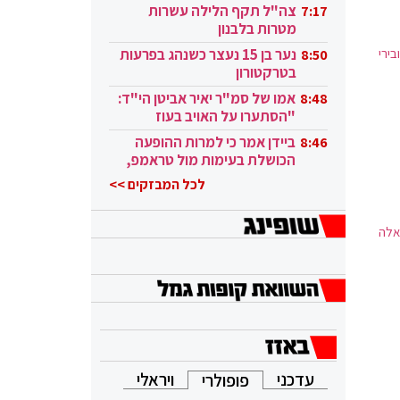
בקטאר"
צה"ל תקף הלילה עשרות
7:17
מטרות בלבנון
בירי
נער בן 15 נעצר כשנהג בפרעות
8:50
בטרקטורון
אמו של סמ"ר יאיר אביטן הי"ד:
8:48
"הסתערו על האויב בעוז
ובגבורה"
ביידן אמר כי למרות ההופעה
8:46
הכושלת בעימות מול טראמפ,
הוא ממשיך
לכל המבזקים >>
אלה
עדכני
ויראלי
פופולרי