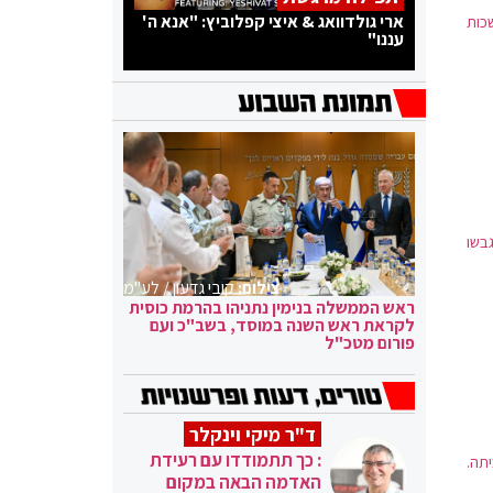
ארי גולדוואג & איצי קפלוביץ: "אנא ה'
כות
עננו"
גבשו
צילום:
קובי גדעון / לע"מ
ראש הממשלה בנימין נתניהו בהרמת כוסית
לקראת ראש השנה במוסד, בשב"כ ועם
פורום מטכ"ל
ד"ר מיקי וינקלר
: כך תתמודדו עם רעידת
תה.
האדמה הבאה במקום