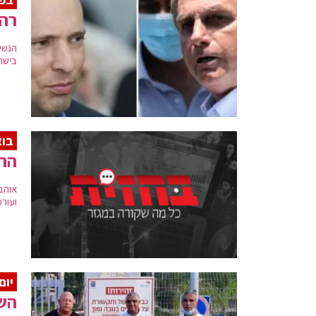
רה"
הנשי
בישר
בוא
ההז
אוהב
ועור
יום
השב