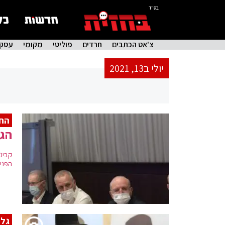
בס"ד
צ'אט הכתבים
חרדים
פוליטי
מקומי
עסקי
יולי ב13, 2021
החל
הגב
קבינ
הפני
גלר