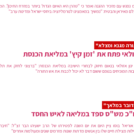
 נפגש עם מזכיר ההגנה ואמר כי "טהרן היא האיום הגדול ביותר במזרח התיכון". המ
ם מאיראן והבטיח: "נמשיך במאמצינו לנורמליזציה ביחסי ישראל ומדינות ערב"
רה מגנא ומצלא"
לאי פתח את 'זמן קיץ' במליאת הכנסת
ינון אזולאי בנאום חיזוק לבחורי הישיבה במליאת הכנסת: "ברצוני לחזק את תלמ
בות המוכיחים בגופם ששום דבר לא יכול לכבות את אש התורה"
ובר במלאך"
"כ מש"ס ספד במליאה לאיש החסד
אוריאל בוסו ציין היום את יום השנה לפטירתו של הרב ישעיהו הבר זצ"ל: "חיבר 
לות מצילת חיים שלו בין אנשים מדתות שונות מזרמים שונים ומעולמות אחרים"