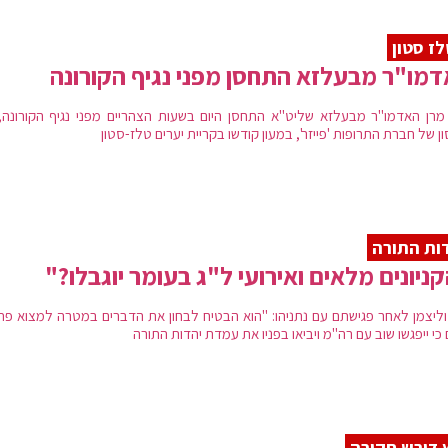
ז סטון
מו"ר מבעלזא התחסן מפני נגיף הקורונה
מרן האדמו"ר מבעלזא שליט"א התחסן היום בשעות הצהריים מפני נגיף הקורונה,
ן של חברת התרופות 'פייזר', במעון קודשו בקריית יערים טלז-סטון
ות התורה
ניונים מלאים ואירועי ל"ג בעומר יוגבלו?"
 וליצמן לאחר פגישתם עם נתניהו: "הוא הבטיח לבחון את הדברים במטרה למצוא פתרו
כי ייפגשו שוב עם רה"מ ויביאו בפניו את עמדת יהדות התורה
 דורש חקירה