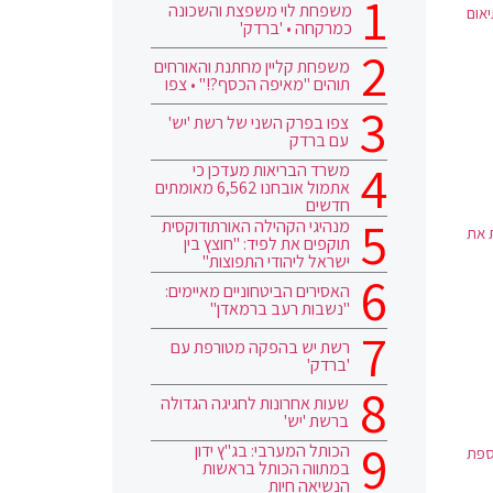
משפחת לוי משפצת והשכונה
אום
כמרקחה • 'ברדק'
משפחת קליין מחתנת והאורחים
תוהים "מאיפה הכסף?!" • צפו
צפו בפרק השני של רשת 'יש'
עם ברדק
משרד הבריאות מעדכן כי
אתמול אובחנו 6,562 מאומתים
חדשים
מנהיגי הקהילה האורתודוקסית
 את
תוקפים את לפיד: "חוצץ בין
ישראל ליהודי התפוצות"
האסירים הביטחוניים מאיימים:
"נשבות רעב ברמאדן"
רשת יש בהפקה מטורפת עם
'ברדק'
שעות אחרונות לחגיגה הגדולה
ברשת 'יש'
הכותל המערבי: בג"ץ ידון
ספת
במתווה הכותל בראשות
הנשיאה חיות