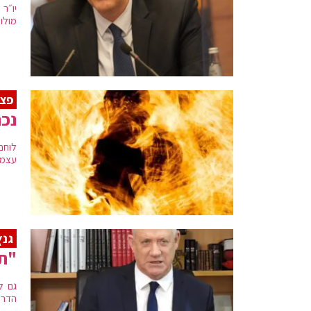
יו״ר
מולו
פצ
נכה
לוחם
עצמו 
גנ
"תק
גם ל
הדרו