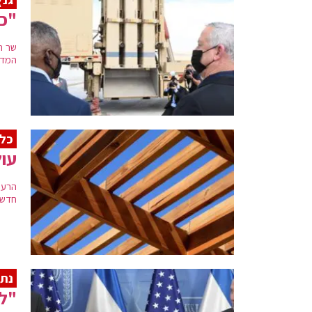
"כל
שר ה
המדי
כל 
עול
הרעש
חדשה 
נתנ
"לא