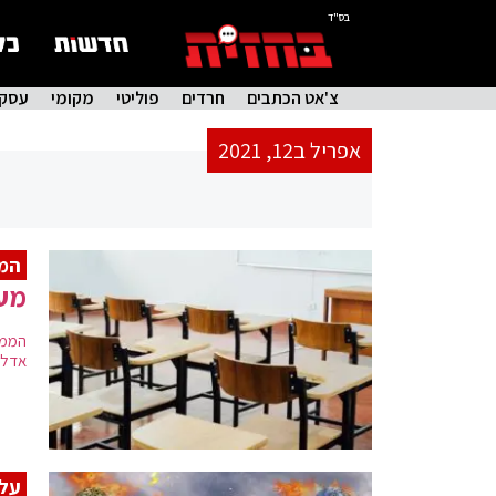
בס"ד
צ'אט הכתבים
חרדים
פוליטי
מקומי
עסקי
אפריל ב12, 2021
המ
מער
הממש
אדלש
על 