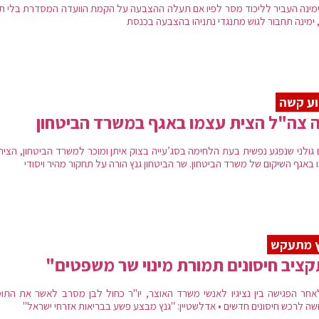
 ימינה העביר לליכוד מסר לפיו אם תעלה ההצבעה על הקמת הוועדה המסדרת בלי תי
, ימינה תחבור לגוש מתנגדי נתניהו בהצבעה בכנסת
וע קשה
 צה"ל הצית עצמו באגף במשרד הביטחון
 גולני שנפגע נפשית בעת הלחימה בסג’עייה בצוק איתן ומוכר למשרד הביטחון, הצית
באגף השיקום של משרד הביטחון. שר הביטחון גנץ הורה על תחקור מהיר ויסודי
ץ מתעקש
ציב חיסונים תמורת מינוי שר משפטים"
אחר הפגישה בין נציגיו לאנשי משרד האוצר, יו"ר כחול לבן מסרב לאשר את התו
שה לרכש חיסונים חדשים • אדלשטיין: "גנץ מבצע פשע בבריאות אזרחי ישראל"