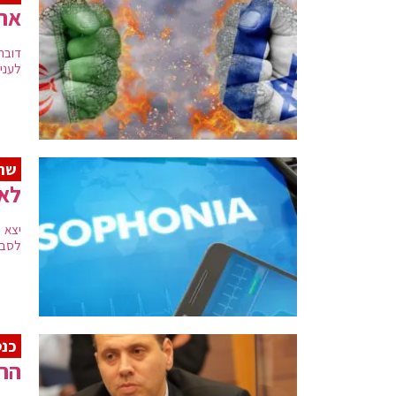
ארה
דובר
לעניין • ה
שתה
לא 
יצא 
לסבו
כנס
הה