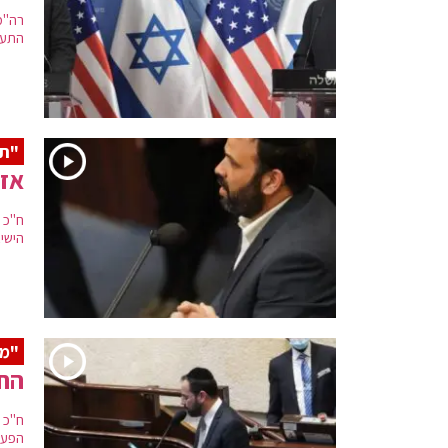
רה"מ
התעל
"תו
אזו
ח"כ 
הישי
"מד
הח
ח"כ 
הפעי