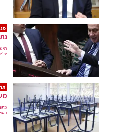
פגי
נתנ
ראש 
ימנית
תח
משר
מתוו
מסוי