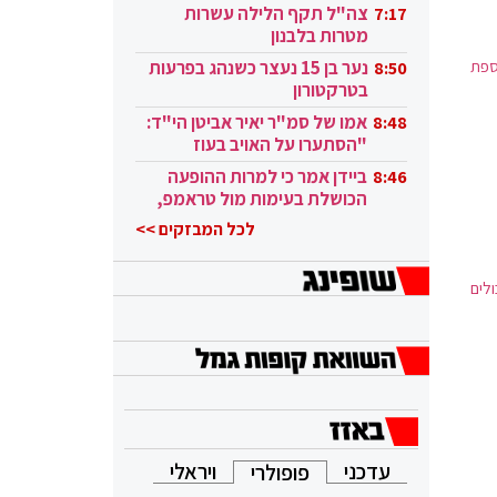
בקטאר"
צה"ל תקף הלילה עשרות
7:17
מטרות בלבנון
ספת
נער בן 15 נעצר כשנהג בפרעות
8:50
בטרקטורון
אמו של סמ"ר יאיר אביטן הי"ד:
8:48
"הסתערו על האויב בעוז
ובגבורה"
ביידן אמר כי למרות ההופעה
8:46
הכושלת בעימות מול טראמפ,
הוא ממשיך
לכל המבזקים >>
לים
עדכני
ויראלי
פופולרי