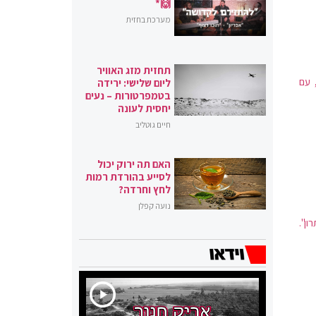
🙌*
מערכת בחזית
תחזית מזג האוויר
 עם
ליום שלישי: ירידה
בטמפרטורות – נעים
יחסית לעונה
חיים גוטליב
האם תה ירוק יכול
לסייע בהורדת רמות
לחץ וחרדה?
נועה קפלן
ן".