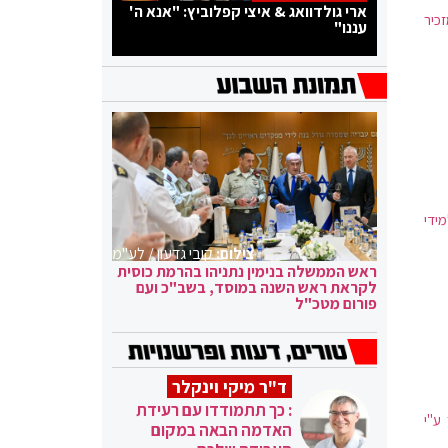
ארי גולדוואג & איצי קפלוביץ: "אנא ה'
זכיר
עננו"
ידי
צילום:
קובי גדעון / לע"מ
ראש הממשלה בנימין נתניהו בהרמת כוסית
לקראת ראש השנה במוסד, בשב"כ ועם
פורום מטכ"ל
ד"ר מיקי וינקלר
: כך תתמודדו עם רעידת
ע"י
האדמה הבאה במקום