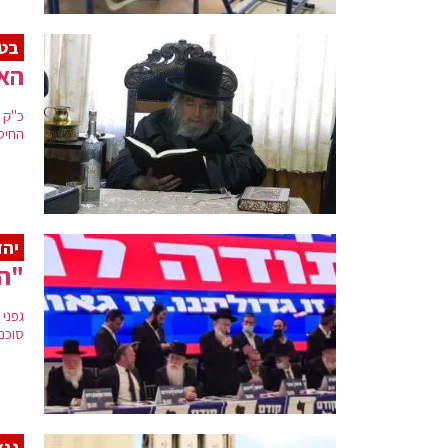
בטל
האד
כ"ק 
החיסו
יהד
"הק
גפני
סוכם 
גנץ