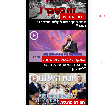
חון
ברוח התקופה
אריק חנוך בסינגל קליפ יחודי: "זה
נשבר"
בתקווה לגאולה ולישועה
אחת
אבי הס מרגש עם סינגל חדש:
"לישועתך"
תפילה מרגשת