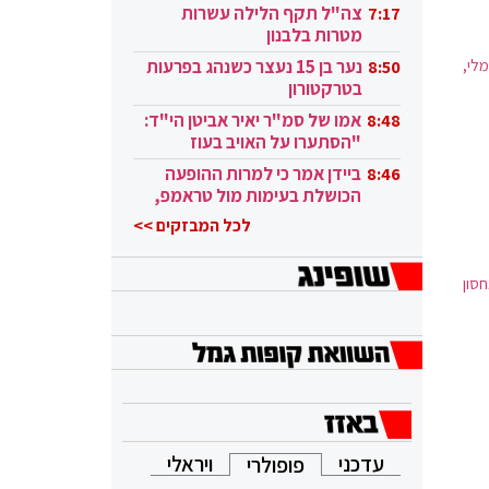
בקטאר"
צה"ל תקף הלילה עשרות
7:17
מטרות בלבנון
שמלי,
נער בן 15 נעצר כשנהג בפרעות
8:50
בטרקטורון
אמו של סמ"ר יאיר אביטן הי"ד:
8:48
"הסתערו על האויב בעוז
ובגבורה"
ביידן אמר כי למרות ההופעה
8:46
הכושלת בעימות מול טראמפ,
הוא ממשיך
לכל המבזקים >>
סון
עדכני
ויראלי
פופולרי