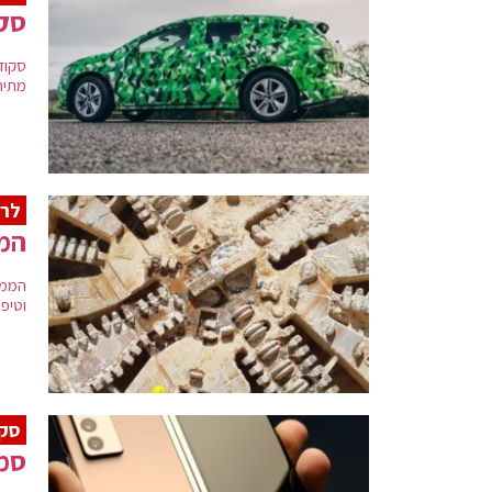
סקו
מתיחת
לרא
המד
הממש
וטיפו
סקי
סמסונ