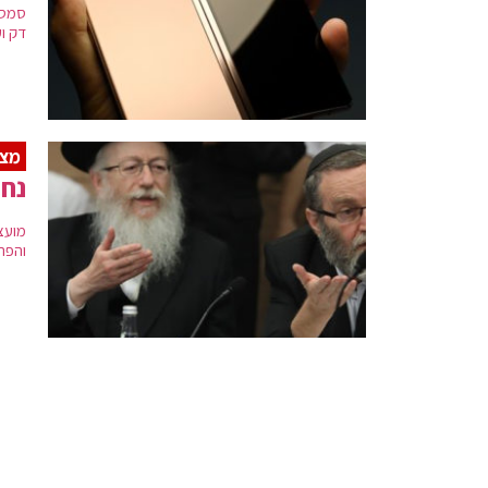
דק וע
מצו
נחש
מועצ
והפרי