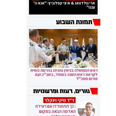
ארי גולדוואג & איצי קפלוביץ: "אנא ה'
עננו"
צילום:
קובי גדעון / לע"מ
ראש הממשלה בנימין נתניהו בהרמת כוסית
לקראת ראש השנה במוסד, בשב"כ ועם
פורום מטכ"ל
ד"ר מיקי וינקלר
: כך תתמודדו עם רעידת
האדמה הבאה במקום