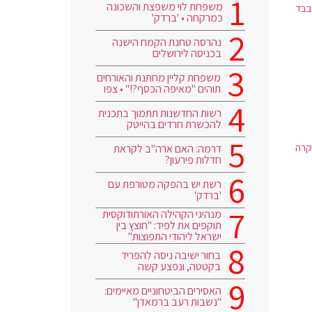
משפחת לוי משפצת והשכונה
בד בבד
כמרקחה • 'ברדק'
נהרסה טחנת הקמח הישנה
בכניסה לירושלים
משפחת קליין מחתנת והאורחים
תוהים "מאיפה הכסף?!" • צפו
רשות החדשנות תתמוך בתכנית
להכשרת חרדים בהייטק
קרה
דרמה: האם ארה"ב לקראת
חדלות פירעון?
רשת יש בהפקה מטורפת עם
'ברדק'
מנהיגי הקהילה האורתודוקסית
תוקפים את לפיד: "חוצץ בין
ישראל ליהודי התפוצות"
בחור ישיבה ניסה להפריד
בקטטה, ונפצע קשה
האסירים הביטחוניים מאיימים:
"נשבות רעב ברמאדן"