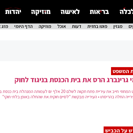
ם
מגזין
פוטו בחזית
דעות
אוכל
מוזיקה
הדף היומי
מזג א
ת המשפט
 גרינברג הרס את בית הכנסת בניגוד לחוק
שופט המחוזי חייב את עיריית פתח תקווה לשלם 20 אלף ₪ לעמותה המנהלת בית כנ
רייה החלה בהריסתו • העירייה מבקשת "לסיים חוקית את שהחלה באופן בלתי חוקי"
ש על הכביש