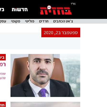
בס"ד
צ'אט הכתבים
חרדים
פוליטי
מקומי
עסקי
ספטמבר ב2, 2020
בי
רמי
שהעי
חד