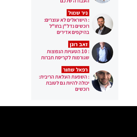
העבודה שלכם
ניר שמול
: הישראלים לא עוצרים:
רוכשים נדל"ן בחו"ל
בהיקפים אדירים
זאב רונן
: 10 הטעויות הנפוצות
שגורמות לקריסת חברות
רפאל שחור
: השפעת העלאת הריבית:
יכולה להיות גם לטובת
רוכשים