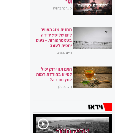
🙌*
מערכת בחזית
תחזית מזג האוויר
ליום שלישי: ירידה
בטמפרטורות – נעים
יחסית לעונה
חיים גוטליב
האם תה ירוק יכול
לסייע בהורדת רמות
לחץ וחרדה?
נועה קפלן