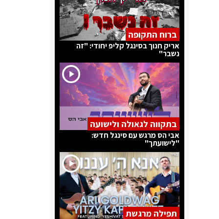
ברוח התקופה
אריק חנוך בסינגל קליפ יחודי: "זה
נשבר"
בתקווה לגאולה ולישועה
אבי הס מרגש עם סינגל חדש:
"לישועתך"
תפילה מרגשת