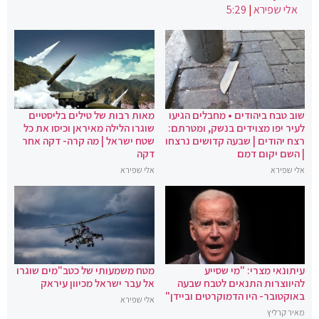
אלי שפירא
|
5:29
שוב טבח ביהודים • מחבלים הגיעו
מאות רבות של טילים בליסטיים
לעיר יפו מצוידים בנשק, ומטרתם:
שוגרו הלילה מאיראן וכיסו את כל
רצח יהודים | שבעה קדושים נרצחו
שטח ישראל | מה קרה- דקה אחר
| השם יקום דמם
דקה
אלי שפירא
אלי שפירא
עיתונאי מצרי: "מי שסייע
מטח משמעותי של כטב"מים שוגרו
להיווצרות התנאים לטבח שבעה
אל עבר ישראל מכיוון עיראק
באוקטובר- היו הדמוקרטים וביידן"
אלי שפירא
מאיר קרליץ