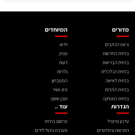
מדורים
המיוחדים
צ'אט הכתבים
וידאו
בחזית החדשות
מגזין
בחזית הבריאות
דעות
בחזית הכלכלית
גלריות
בחזית לאישה
המטבחון
בחזית היהדות
מזג אוויר
בחזית המוזיקה
תוכן שיווקי
הגדרות
עוד ..
עדכון פרופיל
פרסום בחזית
התראות וניוזלטרים
מערכת ניהול לידים