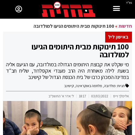
בס"ד
חדשות
»
100 תינוקות מבית היתומים הגיעו למולדובה
באישון ליל
100 תינוקות מבית היתומים הגיעו
למולדובה
מי שקלט את קבוצת היתומים הגדולה במולדובה, עם הגיעם אליה
בשעת לילה מאוחרת היה הרב מענדי אקסלרוד, שליח חב"ד
במדינה המכהן כרבו של בית הכנסת הגדול של קישינב
תגיות:
מולדובה
,
מלחמה באוקראינה
,
קישינב
אלימלך וייס
03/03/2022
18:17
ל' אדר א' התשפ"ב