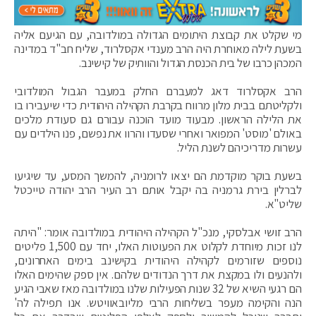
מי שקלט את קבוצת היתומים הגדולה במולדובה, עם הגיעם אליה
בשעת לילה מאוחרת היה הרב מענדי אקסלרוד, שליח חב"ד במדינה
המכהן כרבו של בית הכנסת הגדול והוותיק של קישינב.
הרב אקסלרוד דאג למעברם החלק במעבר הגבול המולדובי
ולקליטתם בבית מלון מרווח בקרבת הקהילה היהודית כדי שיעבירו בו
את הלילה הראשון. מבעוד מועד הוכנה עבורם גם סעודת מלכים
באולם 'מוסט' המפואר ואחרי שסעדו והרוו את נפשם, פנו הילדים עם
עשרות מדריכיהם לשנת הליל.
בשעת בוקר מוקדמת הם יצאו לרומניה, להמשך המסע, עד שיגיעו
לברלין בירת גרמניה בה יקבל אותם רב העיר הרב יהודה טייכטל
שליט"א.
הרב זושי אבלסקי, מנכ"ל הקהילה היהודית במולדובה אומר: "היתה
לנו זכות מיוחדת לקלוט את הפעוטות האלו, יחד עם 1,500 פליטים
נוספים שזורמים לקהילה היהודית בקישינב בימים האחרונים,
ולהנעים ולו במקצת את דרך הנדודים שלהם. אין ספק שהימים האלו
הם רגעי השיא של 32 שנות הפעילות שלנו במולדובה מאז שאבי הגיע
הנה והקימה מעפר בשליחות הרבי מליובאוויטש. אנו תפילה לה'