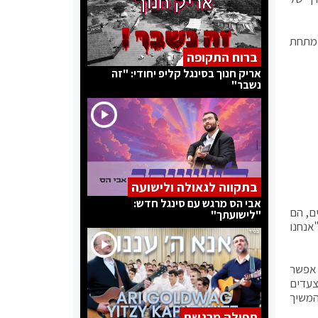
 מתחת
ברוח התקופה
אריק חנוך בסינגל קליפ יחודי: "זה
נשבר"
בתקווה לגאולה ולישועה
אבי הס מרגש עם סינגל חדש:
ם, הם
"לישועתך"
אנחנו
 אפשר
צעדים
המשיך
תפילה מרגשת