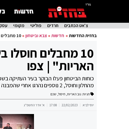
בס"ד
צ'אט הכתבים
חרדים
פוליטי
מקומי
עסקי
בחזית החדשות
»
חדשות
»
צבא וביטחון
»
10 מחבלים חוסלו בשכם: רובם מארגון "גוב האריות" | צפו
10 מחבלים חוסלו ב
האריות" | צפו
כוחות הביטחון פעלו הבוקר בעיר העתיקה בשכם
מהחלון וחוסל, 2 נוספים נהרגו אחרי שהמבנה קרס עליהם
תגיות:
גוב האריות
,
חיסול
,
שכם
יוסי לביא
22/02/2023
17:08
א' אדר התשפ"ג