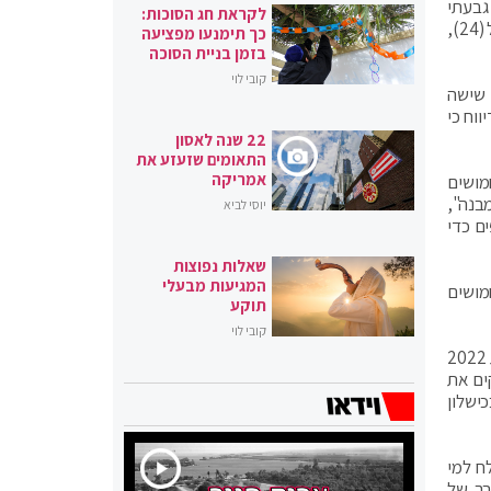
סיירת גבעתי
לקראת חג הסוכות:
סמ"ר עידו ברוך, ופעיל המזוהה עם "גוב האריות". שניים נוספים שהתבצרו בבית וחוסלו הם מוחמד ג'ניידי אבו-בכר (24), וווליד דחיל (24),
כך תימנעו מפציעה
בזמן בניית הסוכה
קובי לוי
 שישה
וח כי
22 שנה לאסון
התאומים שזעזע את
אמריקה
מושים
בנה",
יוסי לביא
ם כדי
שאלות נפוצות
המגיעות מבעלי
מושים
תוקע
קובי לוי
לגבי האפשרות שהאירוע יסלים את הגזרה ערב הרמדאן אמר הגורם הצבאי כי: "חומרי הבעירה כבר פה. אותן תופעות שראינו בשנת 2022
קים את
ישלון
ח למי
רך של