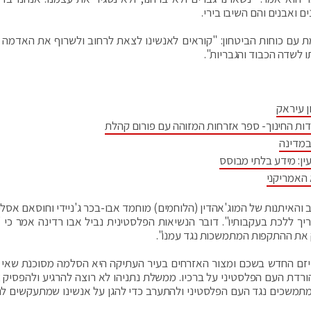
 ואבנים והם השיבו בירי.
ת עם כוחות הביטחון: "קוראים לאנשינו לצאת לרחוב ולשרוף את האדמה
ו לשדה הכבוד והגבריות".
ן עיראק
דות החינוך- ספר אזרחות המזוהה עם פורום קהלת
במדינה
ין: מידע בלתי מבוסס
 האמריקני
והאיתנות של המוג'אהדין (הלוחמים) מוחמד אבו-בכר ג'ניידי וחוסאם אסלי
יך ללכת בעקבותיו". דובר הנשיאות הפלסטינית נביל אבו רדינה אמר כי "
 את ההתקפות המתמשכות נגד עמנו".
יזם החדש בשכם ומצור האזרחים בעיר העתיקה היא הסלמה מסוכנת שאי
הורדת העם הפלסטיני על ברכיו. ממשלת נתניהו לא רוצה להרגיע ולהפסיק 
מתמשכים נגד העם הפלסטיני ולהתערב כדי להגן על אנשינו שמתעקשים ל