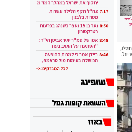
יתקוף את ישראל במהלך המו"מ
בקטאר"
צה"ל תקף הלילה עשרות
7:17
מטרות בלבנון
ישי:
ם
נער בן 15 נעצר כשנהג בפרעות
8:50
בטרקטורון
אמו של סמ"ר יאיר אביטן הי"ד:
8:48
"הסתערו על האויב בעוז
וסלו,
ובגבורה"
ביידן אמר כי למרות ההופעה
8:46
הכושלת בעימות מול טראמפ,
הוא ממשיך
לכל המבזקים >>