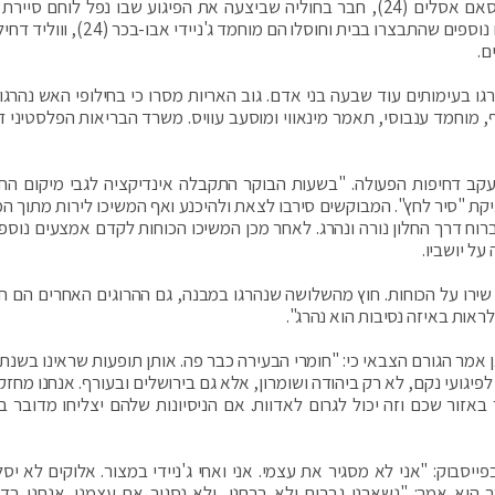
אחד המחבלים שהתבצרו בבית שכותר וחוסל, היה חוסאם אסלים (24), חבר בחוליה שביצעה את הפיגוע שבו נפל לוחם 
ם.
ו בעימותים עוד שבעה בני אדם. גוב האריות מסרו כי בחילופי האש נהרגו
מוחמד ענבוסי, תאמר מינאווי ומוסעב עוויס. משרד הבריאות הפלסטיני דיו
עקב דחיפות הפעולה. "בשעות הבוקר התקבלה אינדיקציה לגבי מיקום הח
ת "סיר לחץ". המבוקשים סירבו לצאת ולהיכנע ואף המשיכו לירות מתוך המ
ח דרך החלון נורה ונהרג. לאחר מכן המשיכו הכוחות לקדם אמצעים נוספי
ל יושביו.
שירו על הכוחות. חוץ מהשלושה שנהרגו במבנה, גם ההרוגים האחרים הם ח
ם לפיגועי נקם, לא רק ביהודה ושומרון, אלא גם בירושלים ובעורף. אנחנו מחז
 באזור שכם וזה יכול לגרום לאדוות. אם הניסיונות שלהם יצליחו מדובר בכ
בוק: "אני לא מסגיר את עצמי. אני ואחי ג'ניידי במצור. אלוקים לא יסל
 הוא אמר: "נשארנו גברים ולא ברחנו, ולא נסגיר את עצמנו. אנחנו בד