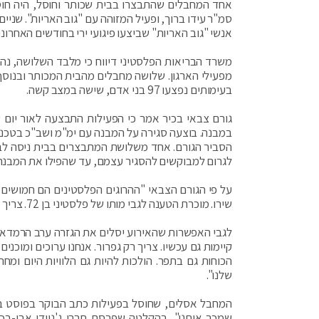
אנשי "גוב האריות" שביצעו פיגועי ירי בחודשים האחרוני
משרד הבריאות הפלסטיני דיווח כי מלבד השלושה, נהרג
מפעילי הארגון. שלושה מחבלים מהבית המכותר ובנוסף, 
בעימותים נפצעו 97 בני אדם, שישה במצב קשה.
גורם צבאי בכיר אמר כי הפעילות התבצעה לאור יום 
במבנה. בוצעה סגירה על המבנה עם ימ"מ ושב"כ בטכניק
הסביר הגורם. אחד משלושת המתבצרים בבית ניסה לברו
לגרום למבוקשים להסגיר עצמם, עד שהפילו את המבנה ע
על פי הגורם הצבאי "ההרוגים הפלסטינים הם חמושים 
שירו. מוכרת הטענה לגבי מותו של פלסטיני בן 72. צריך לראות באיזה נסיבות הוא נהרג".
קיימות גם עכשיו. צריך רק גפרור. אנחנו ערוכים ומוכני
הכוחות גם בתפר. הולכות להיות גם הלוויות היום ומחר
שלנו".
המחבל אסלים, שחוסל בפעילות כתב הבוקר בפוסט בפייס
שמכר אותנו", בהקלטה שפרסם חברו ג'ניידי אבו-בכר