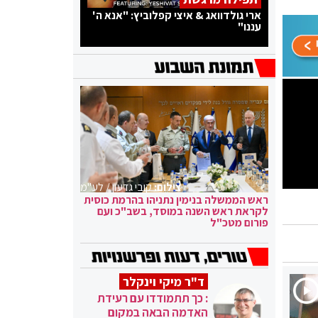
ארי גולדוואג & איצי קפלוביץ: "אנא ה'
עננו"
צילום:
קובי גדעון / לע"מ
ראש הממשלה בנימין נתניהו בהרמת כוסית
לקראת ראש השנה במוסד, בשב"כ ועם
פורום מטכ"ל
ד"ר מיקי וינקלר
: כך תתמודדו עם רעידת
האדמה הבאה במקום