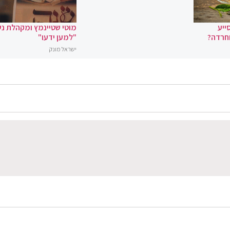
ייע
מוטי שטיינמץ ומקהלת נ
וחרדה?
"למען ידעו"
ישראל מונק