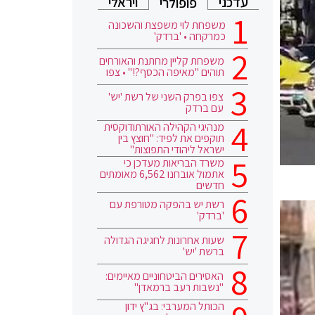
עדכני
ויראלי
פופולרי
משפחת לוי משפצת והשכונה
כמרקחה • 'ברדק'
משפחת קליין מחתנת והאורחים
תוהים "מאיפה הכסף?!" • צפו
צפו בפרק השני של רשת 'יש'
עם ברדק
מנהיגי הקהילה האורתודוקסית
תוקפים את לפיד: "חוצץ בין
ישראל ליהודי התפוצות"
משרד הבריאות מעדכן כי
אתמול אובחנו 6,562 מאומתים
חדשים
רשת יש בהפקה מטורפת עם
'ברדק'
שעות אחרונות לחגיגה הגדולה
ברשת 'יש'
האסירים הביטחוניים מאיימים:
"נשבות רעב ברמאדן"
הכותל המערבי: בג"ץ ידון