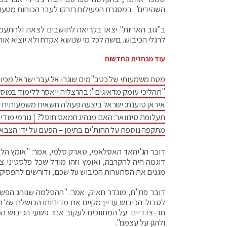
השהידים". במסגרת הפעילות נזרקו לעבר הכוחות מטענים
ב"גוב האריות" יצאו בקריאה לתושבים לצאת ולהתעמ
לרגלי הכיבוש. בושה לכל מי שנושא אקדח ולא יוציא אות
עוד מבחזית החדשות
מטח משמעותי של כטב"מים שוגרו אל עבר ישראל מכיוו
"תהליכי עומק מדאיגים": בהרצליה ייאסר ללימוד במוס
איראן טוענת: ישראל ביצעה פעולה חשאית משמעותית 
תעלומת סינוואר: האם מנהיג חמאס חוסל? | גורמי מודיע
מתקפה נוספת על החות'ים בתימן – הפעם על ידי הצבא
דובר הג'יהאד האסלאמי, טארק סלמי, אמר: "אומץ הלב 
דוגמה חיה להקרבה, ואומץ וזהו מודל שכל פלסטיני צר
מגנים את הסתערות הכיבוש על שכם, ודורשים להפסיק
דובר פת"ח, מונדר חאיק, אמר: "ההסלמה שנוהג הפש
לסבול. הכיבוש עדיין מקיים את מדיניותו הכושלת של 
חד-צדדיים. על המתווכים לעקוב אחר פשעי הכיבוש ה
ולהגן על עצמם".