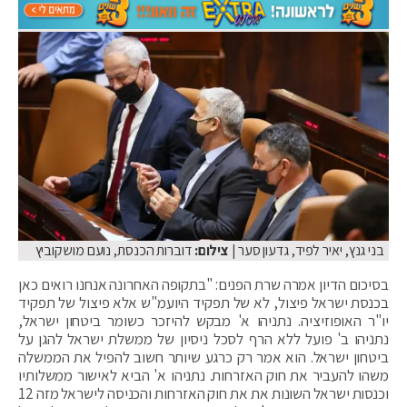
בני גנץ, יאיר לפיד, גדעון סער
| צילום:
דוברות הכנסת, נועם מושקוביץ
בסיכום הדיון אמרה שרת הפנים: "בתקופה האחרונה אנחנו רואים כאן
בכנסת ישראל פיצול, לא של תפקיד היועמ"ש אלא פיצול של תפקיד
יו"ר האופוזיציה. נתניהו א' מבקש להיזכר כשומר ביטחון ישראל,
נתניהו ב' פועל ללא הרף לסכל ניסיון של ממשלת ישראל להגן על
ביטחון ישראל. הוא אמר רק כרגע שיותר חשוב להפיל את הממשלה
משהו להעביר את חוק האזרחות. נתניהו א' הביא לאישור ממשלותיו
וכנסות ישראל השונות את את חוק האזרחות והכניסה לישראל מזה 12