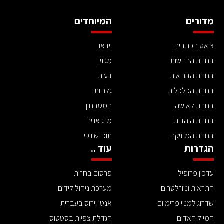
מדורים
המיוחדים
צ'אט הכתבים
וידאו
בחזית החדשות
מגזין
בחזית הבריאות
דעות
בחזית הכלכלית
גלריות
בחזית לאישה
המטבחון
בחזית היהדות
מזג אוויר
בחזית המוזיקה
תוכן שיווקי
הגדרות
עוד ..
עדכון פרופיל
פרסום בחזית
התראות וניוזלטרים
מערכת ניהול לידים
שדרוג למנוי פרימיום
אנטי וירוס בעברית
המייל האדום
הגדלת צפיות בסטטוס