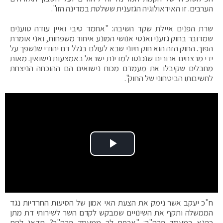
הערבים. זו האידאולוגיה הגזענית ששלטת במדינה הזו".
שרת הפנים איילת שקד השיבה: "אחמד טיבי ואיין עודה טוענים
שמדובר בחוק גזעני ואנטי אנושי המונע איחוד משפחות, ואני אומרת
הפוך. החוק הזה הוא חוק חיוני שבא לעולם בגלל דם יהודי שנשפך על
ידי מרצחים ארורים שנכנסו למדינת ישראל באמצעות נישואין. מאות
מחבלים שקיבלו את מעמדם מכוח נישואים הם ההוכחה הניצחת
לחשיבותו הביטחוני של החוק".
Play Video
ח"כ יעקב אשר נימק את הצעת האי אמון של הסיעות החרדיות נגד
הממשלה ותקף את השינויים שמבקש לקדם השר לשירותי דת מתן
כהנא במעמד הרה"ר: "אכפת לך ממעמד הרה"ר? תדאג להם