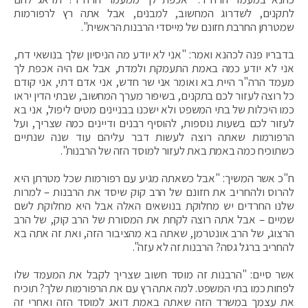
לתקנים, לשדרוג המחשוב, למבנים, אבל אתה רץ לרפורמות
שמטרתן החרבת חזונם של מייסדי הרבנות הראשית".
בדבריו פנה לכהנא ואמר: "אני לא יודע מה הניסיון שלך בנושאי דת,
אני לא יודע כמה באמת התעמקת ולמדת, אבל אם היה אכפת לך
מעמד הרה"ר היית בא ואומר אני שר חדש, אני אדם דתי, אני קודם
כל רוצה לעזור לכם בתקנים, בשיפור מערך המחשוב, שבתי הדין יראו
כמו היכלות של בתי המשפט ולא ישכנו בבניינים מטים ליפול, אני בא
לעזור לכם בשעות נוספות, להוסיף רבנים ודיינים כמה שצריך, ועל
הרפורמות שאתה רוצה לעשות דבר עליהם עוד שנה שנתיים
כשתוכיח כמה באמת באת לעזור למוסד הזה של הרבנות".
ח"כ אשר המשיך: "אבל כשאתה מגיע עם רפורמות שכל מטרתן היא
להרוס ולהחריב את חזונם של הרב קוק שיסד את הרבנות – למרות
שלנו החרדים יש מחלוקת בנושאים האלה אבל היא מחלוקת לשם
שמיים – אבל אתה רוצה לקחת את המסורת של הרב קוק, של הרב
הרצוג, של הרב אונטרמן, שאתה בא מהציבור הזה, ואת זה אתה בא
להחריב ברגל גסה? הרבנות זה לא עזה".
אשר סיים: "הרבנות זה מוסד חשוב שצריך לקבל את המעמד שלו
לפחות כמו בתי המשפט. למה אתה רץ עם את הרפורמות שלך? תוכיח
את עצמך במשרד הזה שאתה באמת דואג למוסד הזה ואחרי זה