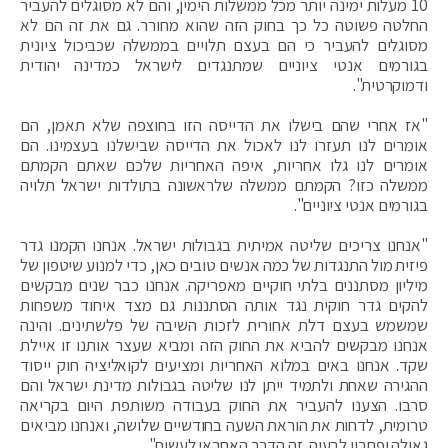
10 מעלות ימינה יותר מכל ממשלות הימין, והם לא מסוגלים להעביר
החלטה פשוטה כל כך בחוק הזה שהוא מחורר. גם את זה הם לא
מסוגלים להעביר כי הם בעצם תלויים בממשלה שכביכול ציונית
בגורמים אנטי ציוניים שמתנגדים לישראל כמדינה יהודית
ודמוקרטית".
"אז אחרי שהם בישלו את הדייסה הזו בחוצפה שלא תאמן, הם
אומרים לנו תעזרו לנו לאכול את הדייסה שבישלנו בעצמינו. הם
אומרים לנו גלו אחריות, איפה האחריות שלכם שאתם הקמתם
ממשלה כזו? הקמתם ממשלה שלראשונה בתולדות ישראל תלויה
בגורמים אנטי ציוניים".
"אנחנו צריכים שליטה אמיתית בגבולות ישראל. אנחנו הקמנו גדר
פיזית מול התנגדות של כמה אנשים טובים כאן, כדי למנוע שיטפון של
מיליון מסתננים בלתי חוקיים מאפריקה. אנחנו כבר שנים מבקשים
להקים גדר חוקית נגד אותה הסתננות גם מצד איחוד משפחות
שמשמש בעצם דלת אחורית לזכות השיבה של פלשתינים. והינה
אנחנו מבקשים להביא את החוק הזה ומביא שעצר אותנו זו איילת
שקד. אנחנו באים במלוא האחריות ומציעים לקואליציה חוק ייסוד
ההגירה שאחת ולתמיד ייתן לנו שליטה בגבולות מדינת ישראל והם
סרבו. הצענו להעביר את החוק בעבודה משותפת היום בקריאה
טרומית, לדחות את הוראת השעה בחודשיים שלושה, ואנחנו מביאים
גאולה ופתרון לבעיה. זה הדבר האחראי לעשות".