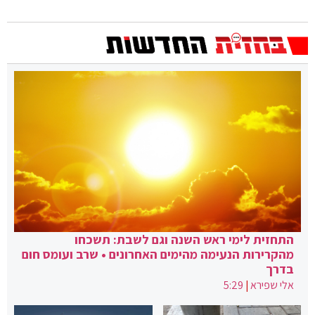
התחזית לימי ראש השנה וגם לשבת: תשכחו
מהקרירות הנעימה מהימים האחרונים • שרב ועומס חום
בדרך
אלי שפירא
|
5:29