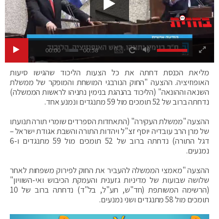
00:00
00:58
מליאת הכנסת דחתה את כל הצעות הליכוד שהגישו סיעות
האופוזיציה. ההצעה "החוק הנורבגי המושחת והמופקר של ממשלת
השנאה וההונאה" (הליכוד בהנהגת בנימין נתניהו לראשות הממשלה)
נדחתה ברוב של 52 תומכים מול 59 מתנגדים ונמנע אחד.
ההצעה "ממשלת העקירה" (התאחדות הספרדים שומרי תורה תנועתו
של מרן הרב עובדיה יוסף זצ"ל ויהדות התורה והשבת אגודת ישראל –
דגל התורה) נדחתה ברוב של 52 תומכים מול 59 מתנגדים ו-6
נמנעים.
ההצעה "מאמצי הממשלה להעביר את החוק לפירוק משפחות לאחר
שלושה שבועות של מדיניות גזענית והעמקת הכיבוש ואי-השוויון"
(הרשימה המשותפת (חד"ש, תע"ל, בל"ד) נדחתה ברוב של 10
תומכים מול 58 מתנגדים ושני נמנעים.