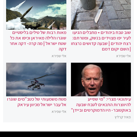
שוב טבח ביהודים • מחבלים הגיעו
מאות רבות של טילים בליסטיים
לעיר יפו מצוידים בנשק, ומטרתם:
שוגרו הלילה מאיראן וכיסו את כל
רצח יהודים | שבעה קדושים נרצחו
שטח ישראל | מה קרה- דקה אחר
| השם יקום דמם
דקה
אלי שפירא
אלי שפירא
עיתונאי מצרי: "מי שסייע
מטח משמעותי של כטב"מים שוגרו
להיווצרות התנאים לטבח שבעה
אל עבר ישראל מכיוון עיראק
באוקטובר- היו הדמוקרטים וביידן"
אלי שפירא
מאיר קרליץ