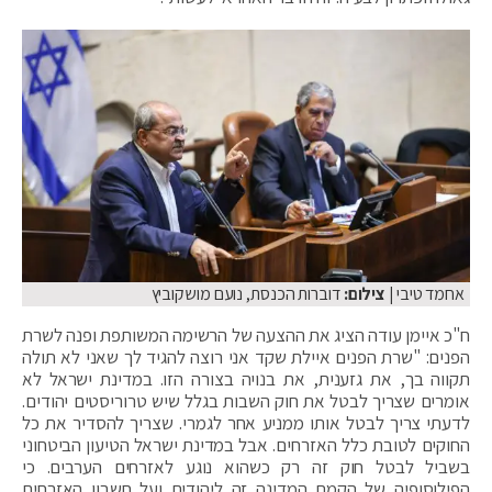
אחמד טיבי
| צילום:
דוברות הכנסת, נועם מושקוביץ
ח"כ איימן עודה הציג את ההצעה של הרשימה המשותפת ופנה לשרת
הפנים: "שרת הפנים איילת שקד אני רוצה להגיד לך שאני לא תולה
תקווה בך, את גזענית, את בנויה בצורה הזו. במדינת ישראל לא
אומרים שצריך לבטל את חוק השבות בגלל שיש טרוריסטים יהודים.
לדעתי צריך לבטל אותו ממניע אחר לגמרי. שצריך להסדיר את כל
החוקים לטובת כלל האזרחים. אבל במדינת ישראל הטיעון הביטחוני
בשביל לבטל חוק זה רק כשהוא נוגע לאזרחים הערבים. כי
הפילוסופיה של הקמת המדינה זה ליהודים ועל חשבון האזרחים