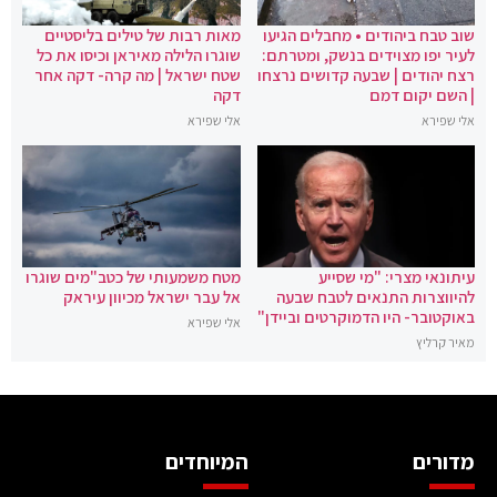
שוב טבח ביהודים • מחבלים הגיעו
מאות רבות של טילים בליסטיים
לעיר יפו מצוידים בנשק, ומטרתם:
שוגרו הלילה מאיראן וכיסו את כל
רצח יהודים | שבעה קדושים נרצחו
שטח ישראל | מה קרה- דקה אחר
| השם יקום דמם
דקה
אלי שפירא
אלי שפירא
עיתונאי מצרי: "מי שסייע
מטח משמעותי של כטב"מים שוגרו
להיווצרות התנאים לטבח שבעה
אל עבר ישראל מכיוון עיראק
באוקטובר- היו הדמוקרטים וביידן"
אלי שפירא
מאיר קרליץ
מדורים
המיוחדים