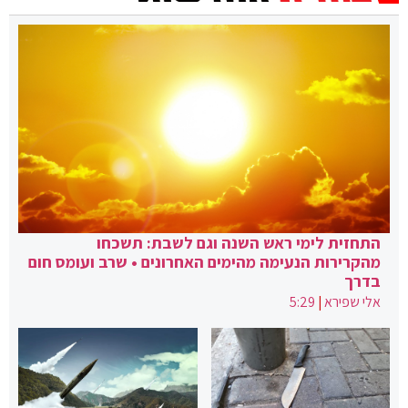
התחזית לימי ראש השנה וגם לשבת: תשכחו
מהקרירות הנעימה מהימים האחרונים • שרב ועומס חום
בדרך
אלי שפירא
|
5:29