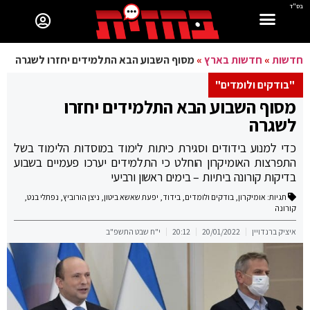
בס"ד
חדשות
»
חדשות בארץ
»
מסוף השבוע הבא התלמידים יחזרו לשגרה
"בודקים ולומדים"
מסוף השבוע הבא התלמידים יחזרו
לשגרה
כדי למנוע בידודים וסגירת כיתות לימוד במוסדות הלימוד בשל
התפרצות האומיקרון הוחלט כי התלמידים יערכו פעמיים בשבוע
בדיקות קורונה ביתיות – בימים ראשון ורביעי
תגיות:
אומיקרון
,
בודקים ולומדים
,
בידוד
,
יפעת שאשא ביטון
,
ניצן הורוביץ
,
נפתלי בנט
,
קורונה
איציק ברנדויין
20/01/2022
20:12
י"ח שבט התשפ"ב