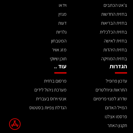
צ'אט הכתבים
וידאו
בחזית החדשות
מגזין
בחזית הבריאות
דעות
בחזית הכלכלית
גלריות
בחזית לאישה
המטבחון
בחזית היהדות
מזג אוויר
בחזית המוזיקה
תוכן שיווקי
הגדרות
עוד ..
עדכון פרופיל
פרסום בחזית
התראות וניוזלטרים
מערכת ניהול לידים
שדרוג למנוי פרימיום
אנטי וירוס בעברית
המייל האדום
הגדלת צפיות בסטטוס
פרסמו אצלנו
תקנון האתר