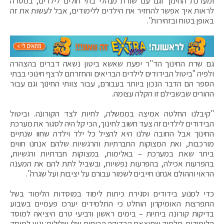
ומערכת החינוך וגם עם שורת מנהלי בתי חולים לילדים, במטרה
לראות איך אפשר להחזיר את הילדים ללימודים, אבל לעשות את זה
באופן בטוח ובזהירות".
גם שרת החינוך הד"ר יפעת שאשא ביטון נשאה דברים בהצהרה
ולפיה "ביטול הבידודים לילדים הבריאים והחזרתם לרצף חינוכי בבתי
הספר הם הדבר הנכון ביותר בעבורם, עבור צוותי החינוך וגם עבור
ההורים שבשבילם זו הקלה עצומה.
"קיבלנו החלטה אמיצה בממשלה, לחיות לצד הקורונה. וביטול
הבידודים לילדים זה צעד חשוב לחינוך, הכי קל היה לסגור את מערכת
החינוך אבל החובה שלנו היא להציל כל ילד וילדה שחוו שנתיים
מורכבות, ואת המצוקות החברתיות והרגשיות שלהם אנחנו חווים
ביתר שאת במערכת – באלימות, במצוקות חברתיות ורגשיות,
בהפרעות אכילה, בהפרעות נפשיות, ובשביל לתת להם את המענה
הראוי וההולם אנחנו חייבים לשמור עבורם על יציבות ועל שגרה".
כדי למנוע בידודים וסגירת כיתות לימוד במוסדות הלימוד בשל
התפרצות האומיקרון הוחלט כי התלמידים יערכו פעמיים בשבוע
בדיקות קורונה ביתיות – בימים ראשון ורביעי טרם היציאה למוסד
הלימודים. תלמיד שתוצאת הבדיקה הביתית שלו שלילית: יגיע למוסד