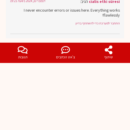
cialis etki süresi
הגיב:
דצמבר 10, 2024 בשעה 19:21
I never encounter errors or issues here. Everything works
flawlessly!
התחבר למערכת כדי להשתתף בדיון
שיתוף
צ'אט הכתבים
תגובות
cialis on line
הגיב:
דצמבר 10, 2024 בשעה 19:20
I can see the thoughtfulness in every aspect of this site.
התחבר למערכת כדי להשתתף בדיון
cialis güncel fiyat
הגיב:
דצמבר 10, 2024 בשעה 19:20
The layout and organization make it a joy to use.
התחבר למערכת כדי להשתתף בדיון