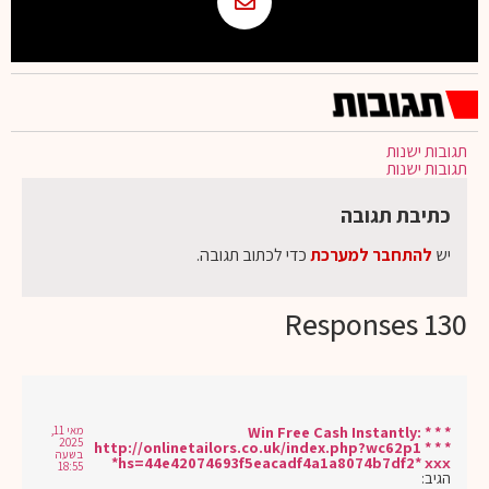
תגובות ישנות
תגובות ישנות
כתיבת תגובה
יש
להתחבר למערכת
כדי לכתוב תגובה.
130 Responses
* * * Win Free Cash Instantly:
מאי 11,
2025
http://onlinetailors.co.uk/index.php?wc62p1 * * *
בשעה
hs=44e42074693f5eacadf4a1a8074b7df2* ххх*
18:55
הגיב: