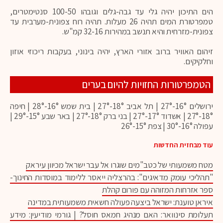
הים התיכון יהיה גלי עד גבה-גלים וגובהו 100-50 סנטימטרים,
טמפרטורת המים תהיה 26 מעלות. תהיה רוח צפונית-מערבית עד
צפונית-מזרחית והיא תנשב במהירות 32-16 קמ"ש.
זיהום האוויר ברוב אזורי הארץ, יהיה בינוני, בעקבות ריכוזי אוזון
וחלקיקים.
הטמפרטורות החזויות להיום בערים
ירושלים 16°-27° | תל אביב 18°-27° | בית שמש 16°-28° | חיפה
18°-27° | אשדוד 17°-27° | בני ברק 18°-27° | באר שבע 15°-29° |
עפולה 16°-30° | צפת 15°-26°
עוד מבחזית החדשות
מטח משמעותי של כטב"מים שוגרו אל עבר ישראל מכיוון עיראק
"תהליכי עומק מדאיגים": בהרצליה ייאסר ללימוד במוסדות החינוך-
ספר אזרחות המזוהה עם פורום קהלת
איראן טוענת: ישראל ביצעה פעולה חשאית משמעותית במדינה
תעלומת סינוואר: האם מנהיג חמאס חוסל? | גורמי מודיעין: מידע