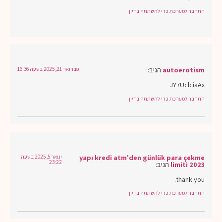
התחבר למערכת כדי להשתתף בדיון
autoerotism
הגיב:
פברואר 21, 2025 בשעה 16:36
JY7UclciaAx
התחבר למערכת כדי להשתתף בדיון
yapı kredi atm'den günlük para çekme
ינואר 5, 2025 בשעה
23:22
limiti 2023
הגיב:
thank you.
התחבר למערכת כדי להשתתף בדיון