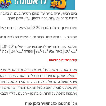
ביום רביעי, יהיה בהיר עד מעונן חלקית בעננות בגובה 
רוחות מזרחיות ערות בהרי הצפון. עדיין ייתכן אובך.
הים התיכון יהיה נוח וגובהו 50-20 סנטימטרים. רוח צפונית מערבית עד צפונית מזרחית תנשב במהירות 32-10 קמ"ש.
זיהום האוויר יהיה בינוני ברוב אזורי הארץ בשל ריכוזי חל
11°-20° | באר שבע 10°-22° | עפולה 11°-24° | צפת 12°-17°
עוד מבחזית החדשות
מטח משמעותי של כטב"מים שוגרו אל עבר ישראל מכיוו
"תהליכי עומק מדאיגים": בהרצליה ייאסר ללימוד במוס
איראן טוענת: ישראל ביצעה פעולה חשאית משמעותית 
תעלומת סינוואר: האם מנהיג חמאס חוסל? | גורמי מודיע
מתקפה נוספת על החות'ים בתימן – הפעם על ידי הצבא
מכ"ם הגשם: מזג האוויר בזמן אמת