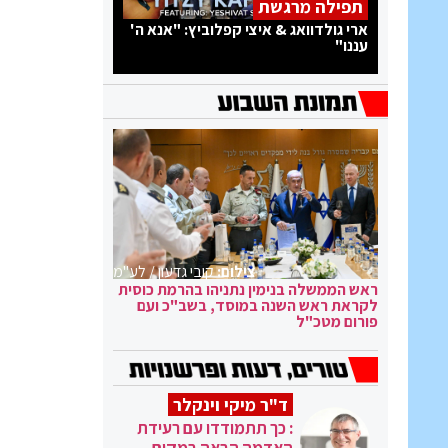
תפילה מרגשת
ארי גולדוואג & איצי קפלוביץ: "אנא ה'
עננו"
צילום:
קובי גדעון / לע"מ
ראש הממשלה בנימין נתניהו בהרמת כוסית
לקראת ראש השנה במוסד, בשב"כ ועם
פורום מטכ"ל
ד"ר מיקי וינקלר
: כך תתמודדו עם רעידת
האדמה הבאה במקום