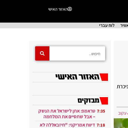
האזור האישי
וויר
לוח עברי
ניכרת
טראמפ: אתן לישראל את הנשק
7:35
עקוב
– אבל שתסיים את המלחמה
בעזה
דיווח אמריקני: "חיזבאללה לא
7:18