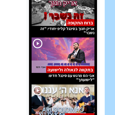
ברוח התקופה
אריק חנוך בסינגל קליפ יחודי: "זה
נשבר"
בתקווה לגאולה ולישועה
אבי הס מרגש עם סינגל חדש:
"לישועתך"