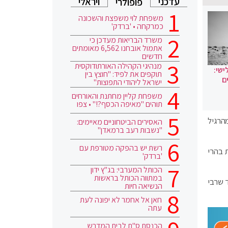
עדכני
ויראלי
פופולרי
משפחת לוי משפצת והשכונה
כמרקחה • 'ברדק'
משרד הבריאות מעדכן כי
אתמול אובחנו 6,562 מאומתים
חדשים
מנהיגי הקהילה האורתודוקסית
ישי:
תוקפים את לפיד: "חוצץ בין
ם
ישראל ליהודי התפוצות"
משפחת קליין מחתנת והאורחים
תוהים "מאיפה הכסף?!" • צפו
מהרגיל
האסירים הביטחוניים מאיימים:
"נשבות רעב ברמאדן"
רשת יש בהפקה מטורפת עם
 בהרי
'ברדק'
הכותל המערבי: בג"ץ ידון
במתווה הכותל בראשות
 שרבי
הנשיאה חיות
חאן אל אחמר לא יפונה לעת
עתה
הכנסת ס"ת לבית המדרש