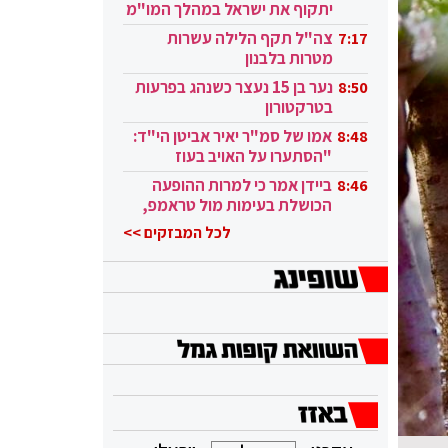
יתקוף את ישראל במהלך המו"מ
בקטאר"
צה"ל תקף הלילה עשרות
7:17
מטרות בלבנון
נער בן 15 נעצר כשנהג בפרעות
8:50
בטרקטורון
אמו של סמ"ר יאיר אביטן הי"ד:
8:48
"הסתערו על האויב בעוז
ובגבורה"
ביידן אמר כי למרות ההופעה
8:46
הכושלת בעימות מול טראמפ,
הוא ממשיך
לכל המבזקים >>