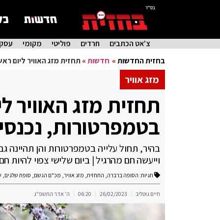
בס"ד
צ'אט הכתבים
חרדים
פוליטי
מקומי
עסקי
בחזית החדשות
»
חדשות
»
תחזית מזג האוויר ליום רא
מזג אוויר
תחזית מזג האוויר לי
בטמפרטורות, נכנסי
בהיר, תחול עלייה בטמפרטורות והן תהיינה גב
וייעשה חם מהרגיל | ביום שלישי צפוי להיות חם
תגיות:
הסופה ברברה
,
התחזית
,
מזג אוויר
,
מכ"ם הגשם
,
סופת שלגים
,
ש
חיים גוטליב
26/02/2023
06:20
ה' אדר התשפ"ג