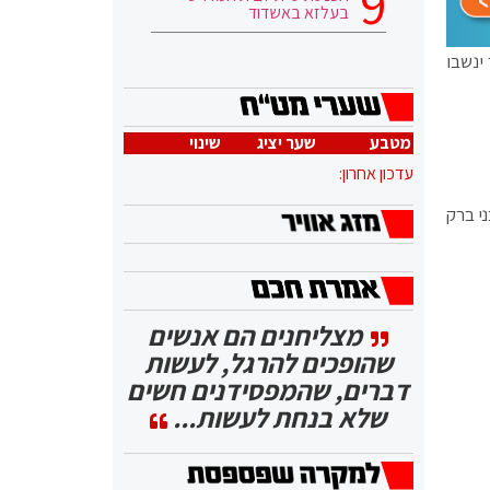
בעלזא באשדוד
 ינשבו
מטבע
שער יציג
שינוי
עדכון אחרון:
 10°-19° | תל אביב 11°-20° | בית שמש 11°-21° | חיפה 11°-19° | אשדוד 11°-19° | בני ברק
מצליחנים הם אנשים
שהופכים להרגל, לעשות
דברים, שהמפסידנים חשים
שלא בנחת לעשות...