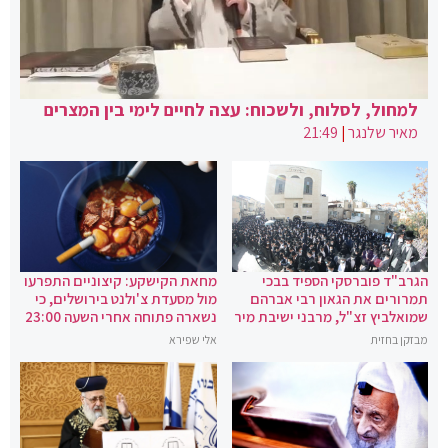
למחול, לסלוח, ולשכוח: עצה לחיים לימי בין המצרים
מאיר שלנגר
|
21:49
הגרב"ד פוברסקי הספיד בבכי
מחאת הקישקע: קיצוניים התפרעו
תמרורים את הגאון רבי אברהם
מול מסעדת צ'ולנט בירושלים, כי
שמואלביץ זצ"ל, מרבני ישיבת מיר
נשארה פתוחה אחרי השעה 23:00
מבזקן בחזית
אלי שפירא