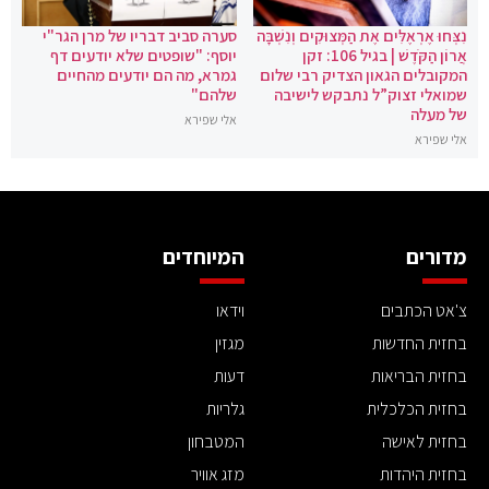
נִצְּחוּ אֶרְאֶלִּים אֶת הַמְּצוּקִים וְנִשְׁבָּה
סערה סביב דבריו של מרן הגר"י
אֲרוֹן הַקֹּדֶשׁ | בגיל 106: זקן
יוסף: "שופטים שלא יודעים דף
המקובלים הגאון הצדיק רבי שלום
גמרא, מה הם יודעים מהחיים
שמואלי זצוק”ל נתבקש לישיבה
שלהם"
של מעלה
אלי שפירא
אלי שפירא
מדורים
המיוחדים
צ'אט הכתבים
וידאו
בחזית החדשות
מגזין
בחזית הבריאות
דעות
בחזית הכלכלית
גלריות
בחזית לאישה
המטבחון
בחזית היהדות
מזג אוויר