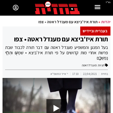
בס"ד
יהדות
»
תורת איז'ביצא עם מענדל ראטה • צפו
בעברית וביידיש
תורת איז'ביצא עם מענדל ראטה • צפו
בעל המנגן והמשפיע מענדל ראטה עם דבר תורה לכבוד שבת
פרשת אחרי מות קדושים על פי תורת איז'ביצא • שִׁמְע֖וּ וּתְחִ֣י
נַפְשְׁכֶ֑ם
תגיות:
מענדל ראטה
בחזית
22/04/2021
17:10
י' אייר התשפ"א