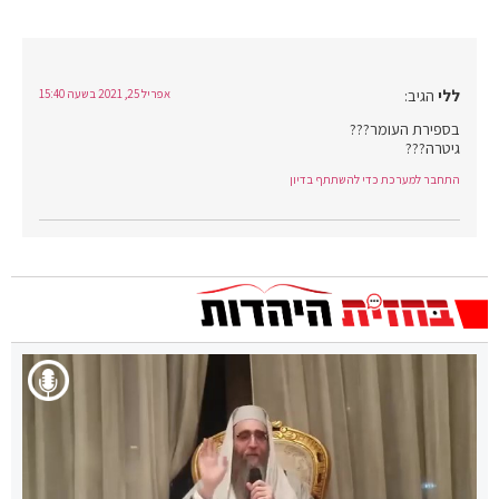
ללי
הגיב:
אפריל 25, 2021 בשעה 15:40
בספירת העומר???
גיטרה???
התחבר למערכת כדי להשתתף בדיון