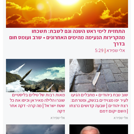
התחזית לימי ראש השנה וגם לשבת: תשכחו
מהקרירות הנעימה מהימים האחרונים • שרב ועומס חום
בדרך
אלי שפירא
|
5:29
שוב טבח ביהודים • מחבלים הגיעו
מאות רבות של טילים בליסטיים
לעיר יפו מצוידים בנשק, ומטרתם:
שוגרו הלילה מאיראן וכיסו את כל
רצח יהודים | שבעה קדושים נרצחו
שטח ישראל | מה קרה- דקה אחר
| השם יקום דמם
דקה
אלי שפירא
אלי שפירא