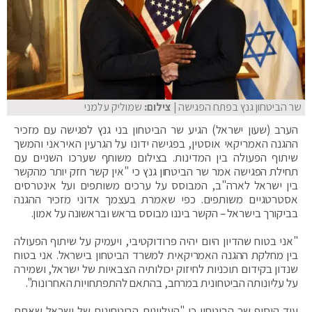
שר הביטחון גנץ בפתח הפגישה
| צילום:
שמוליק עלמני
הערב (שעון ישראל) הגיע שר הביטחון בני גנץ לפגישה עם מזכיר
ההגנה האמריקאי אוסטין, בפגישה ידונו על הגרעין האיראני והמשך
שיתוף הפעולה בין המדינות. בצילום משותף שערכו השניים עם
תחילת הפגישה אמר שר הביטחון גנץ כי "אין קשר חזק יותר מהקשר
בין ישראל לארה"ב, המבוסס על ערכים משותפים ועל אינטרסים
אסטרטגיים משותפים. כפי שאמרת בעצמך אדוני מזכיר ההגנה
בביקורך בישראל – הקשר ביננו מבוסס בראש ובראשונה על אמון.
"אני בטוח שהדיון היום יהיה פרודוקטיבי, ויעמיק על שיתוף הפעולה
בין מחלקת ההגנה האמריקאית למשרד הביטחון בישראל. אני בטוח
שנדון בקידום תוכניות לחיזוק יכולותיה הצבאיות של ישראל, ושמירה
על עליונותה הביטחונית במרחב, בהתאם להתפתחויות האחרונות".
עוד הוסיף שר הביטחון כי "העליונות הביטחונית של ישראל שאתם