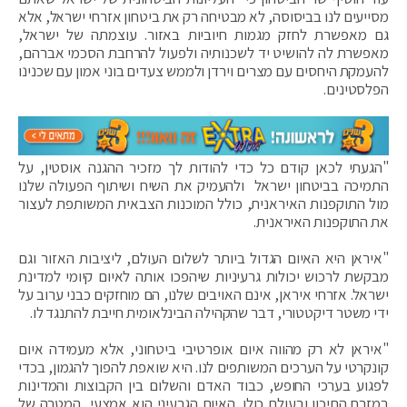
מסייעים לנו בביסוסה, לא מבטיחה רק את ביטחון אזרחי ישראל, אלא
גם מאפשרת לחזק מגמות חיוביות באזור. עוצמתה של ישראל,
מאפשרת לה להושיט יד לשכנותיה ולפעול להרחבת הסכמי אברהם,
להעמקת היחסים עם מצרים וירדן ולממש צעדים בוני אמון עם שכנינו
הפלסטינים.
"הגעתי לכאן קודם כל כדי להודות לך מזכיר ההגנה אוסטין, על
התמיכה בביטחון ישראל ולהעמיק את השיח ושיתוף הפעולה שלנו
מול התוקפנות האיראנית, כולל המוכנות הצבאית המשותפת לעצור
את התוקפנות האיראנית.
"איראן היא האיום הגדול ביותר לשלום העולם, ליציבות האזור וגם
מבקשת לרכוש יכולות גרעיניות שיהפכו אותה לאיום קיומי למדינת
ישראל. אזרחי איראן, אינם האויבים שלנו, הם מוחזקים כבני ערוב על
ידי משטר דיקטטורי, דבר שהקהילה הבינלאומית חייבת להתנגד לו.
"איראן לא רק מהווה איום אופרטיבי ביטחוני, אלא מעמידה איום
קונקרטי על הערכים המשותפים לנו. היא שואפת להפוך להגמון, בכדי
לפגוע בערכי החופש, כבוד האדם והשלום בין הקבוצות והמדינות
במזרח התיכון ובעולם כולו. האיום הגרעיני הוא אמצעי, המטרה של