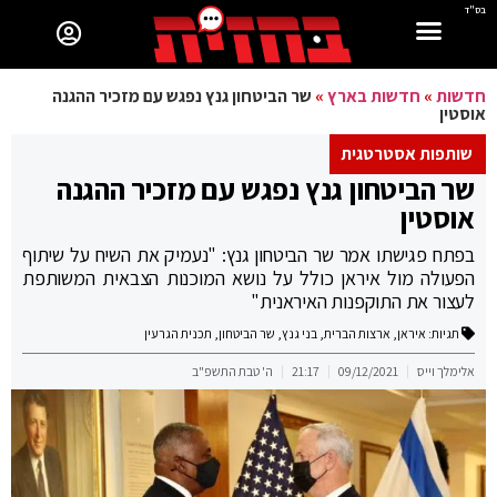
בס"ד
חדשות
»
חדשות בארץ
»
שר הביטחון גנץ נפגש עם מזכיר ההגנה
אוסטין
שותפות אסטרטגית
שר הביטחון גנץ נפגש עם מזכיר ההגנה
אוסטין
בפתח פגישתו אמר שר הביטחון גנץ: "נעמיק את השיח על שיתוף
הפעולה מול איראן כולל על נושא המוכנות הצבאית המשותפת
לעצור את התוקפנות האיראנית"
תגיות:
איראן
,
ארצות הברית
,
בני גנץ
,
שר הביטחון
,
תכנית הגרעין
אלימלך וייס
09/12/2021
21:17
ה' טבת התשפ"ב