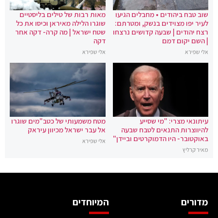
שוב טבח ביהודים • מחבלים הגיעו
מאות רבות של טילים בליסטיים
לעיר יפו מצוידים בנשק, ומטרתם:
שוגרו הלילה מאיראן וכיסו את כל
רצח יהודים | שבעה קדושים נרצחו
שטח ישראל | מה קרה- דקה אחר
| השם יקום דמם
דקה
אלי שפירא
אלי שפירא
עיתונאי מצרי: "מי שסייע
מטח משמעותי של כטב"מים שוגרו
להיווצרות התנאים לטבח שבעה
אל עבר ישראל מכיוון עיראק
באוקטובר- היו הדמוקרטים וביידן"
אלי שפירא
מאיר קרליץ
מדורים
המיוחדים