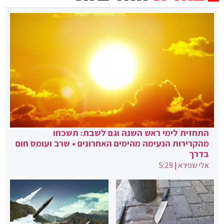
התחזית לימי ראש השנה וגם לשבת: תשכחו
מהקרירות הנעימה מהימים האחרונים • שרב ועומס חום
בדרך
אלי שפירא
|
5:29