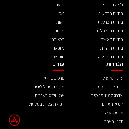
צ'אט הכתבים
וידאו
בחזית החדשות
מגזין
בחזית הבריאות
דעות
בחזית הכלכלית
גלריות
בחזית לאישה
המטבחון
בחזית היהדות
מזג אוויר
בחזית המוזיקה
תוכן שיווקי
הגדרות
עוד ..
עדכון פרופיל
פרסום בחזית
התראות וניוזלטרים
מערכת ניהול לידים
שדרוג למנוי פרימיום
אנטי וירוס בעברית
המייל האדום
הגדלת צפיות בסטטוס
פרסמו אצלנו
תקנון האתר