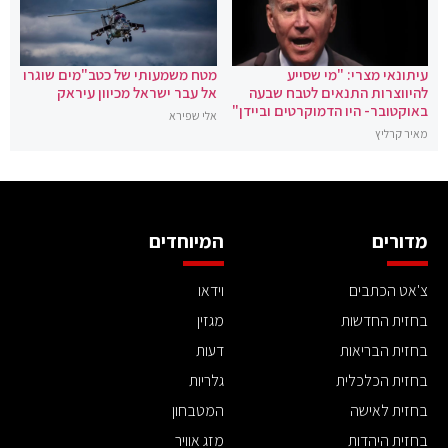
עיתונאי מצרי: "מי שסייע
מטח משמעותי של כטב"מים שוגרו
להיווצרות התנאים לטבח שבעה
אל עבר ישראל מכיוון עיראק
באוקטובר- היו הדמוקרטים וביידן"
אלי שפירא
מאיר קרליץ
מדורים
המיוחדים
צ'אט הכתבים
וידאו
בחזית החדשות
מגזין
בחזית הבריאות
דעות
בחזית הכלכלית
גלריות
בחזית לאישה
המטבחון
בחזית היהדות
מזג אוויר