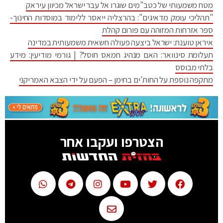
מטח משמעותי של כטב"מים שוגרו אל עבר ישראל מכיוון עיראק
"תהליכי עומק מדאיגים": בהרצליה ייאסר ללימוד במוסדות החינוך-
ספר אזרחות המזוהה עם פורום קהלת
איראן טוענת: ישראל ביצעה פעולה חשאית משמעותית במדינה
תעלומת סינוואר: האם מנהיג חמאס חוסל? | גורמי מודיעין: מידע
בלתי מבוסס
מתקפה נוספת על החות'ים בתימן – הפעם על ידי הצבא האמריקני
הצטרפו ועקבו אחר