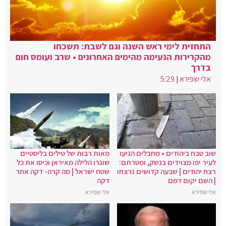
התחזית לימי ראש השנה וגם לשבת: תשכחו
מהקרירות הנעימה מהימים האחרונים • שרב ועומס חום
בדרך
אלי שפירא
|
5:29
שוב טבח ביהודים • מחבלים הגיעו
מאות רבות של טילים בליסטיים
לעיר יפו מצוידים בנשק, ומטרתם:
שוגרו הלילה מאיראן וכיסו את כל
רצח יהודים | שבעה קדושים נרצחו
שטח ישראל | מה קרה- דקה אחר
| השם יקום דמם
דקה
אלי שפירא
אלי שפירא