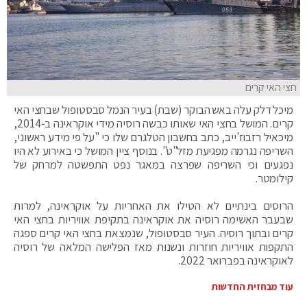
חצי האי קרים
מיכל דלק עלה באש הבוקר (שבת) בעיר הנמל סבסטופול שבחצי האי
קרים. המושל בחצי האי שאותו כבשה רוסיה מידי אוקראינה ב-2014,
מיכאיל רזבוז'ייב, כתב בחשבון הטלגרם שלו כי "על פי מידע ראשוני,
השריפה נגרמה מפגיעת מזל"ט". בנוסף ציין המושל כי באירוע לא היו
נפגעים וכי השריפה שפרצה במאגר נפט התפשטה למרחק של
קילומטר.
הרוסים בינתיים לא הטילו את האחריות על אוקראינה, למרות
שבעבר האשימה רוסיה את אוקראינה בתקיפת אוויריות בחצי האי
קרים ובתוך רוסיה. העיר סבסטופול, שנמצאת בחצי האי קרים ספגה
התקפות אוויריות חוזרות ונשנות מאז הפלישה המלאה של רוסיה
לאוקראינה בפברואר 2022.
עוד מבחזית החדשות