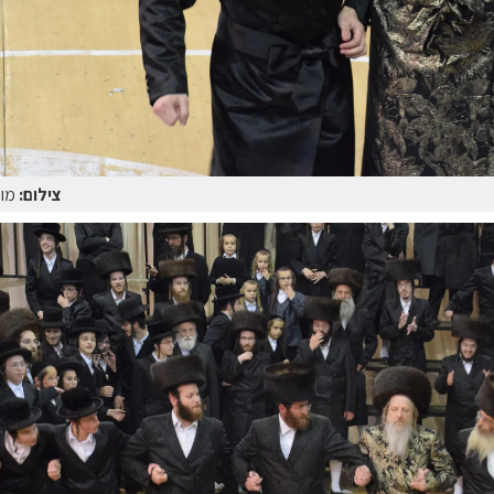
צילום:
מוט