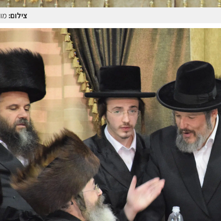
צילום:
מוט