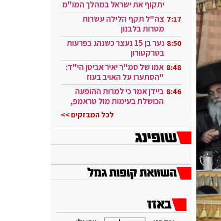
יתקוף את ישראל במהלך המו"מ
בקטאר"
צה"ל תקף הלילה עשרות
7:17
מטרות בלבנון
נער בן 15 נעצר כשנהג בפרעות
8:50
בטרקטורון
אמו של סמ"ר יאיר אביטן הי"ד:
8:48
"הסתערו על האויב בעוז
ובגבורה"
ביידן אמר כי למרות ההופעה
8:46
הכושלת בעימות מול טראמפ,
הוא ממשיך
לכל המבזקים >>