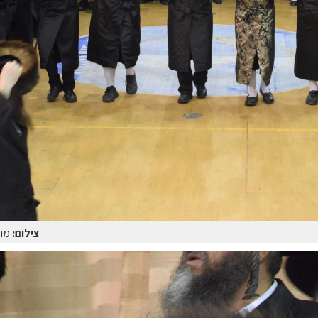
צילום:
מוט