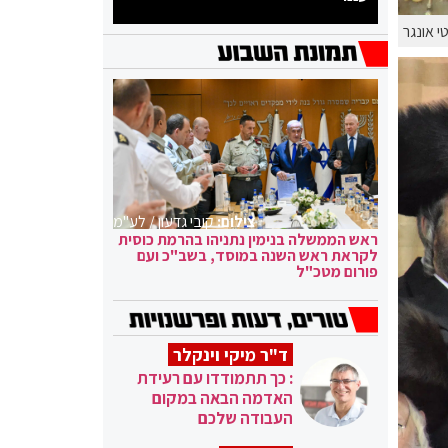
י אונגר
צילום:
קובי גדעון / לע"מ
ראש הממשלה בנימין נתניהו בהרמת כוסית
לקראת ראש השנה במוסד, בשב"כ ועם
פורום מטכ"ל
ד"ר מיקי וינקלר
: כך תתמודדו עם רעידת
האדמה הבאה במקום
העבודה שלכם