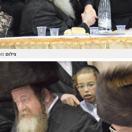
צילום:
מוט