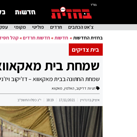
בס"ד
צ'אט הכתבים
חרדים
פוליטי
מקומי
עסקי
בחזית החדשות
»
חדשות
»
חדשות חרדים
»
קהל חסיד
בית צדיקים
שמחת בית מאקאווא – 
שמחת החתונה בבית מאקאווא – דז'יקוב ויז'נ
תגיות:
דז'יקוב
,
האלמין
,
מאקווא
איציק ברנדויין
17/11/2021
18:19
י"ג כסלו התשפ"ב