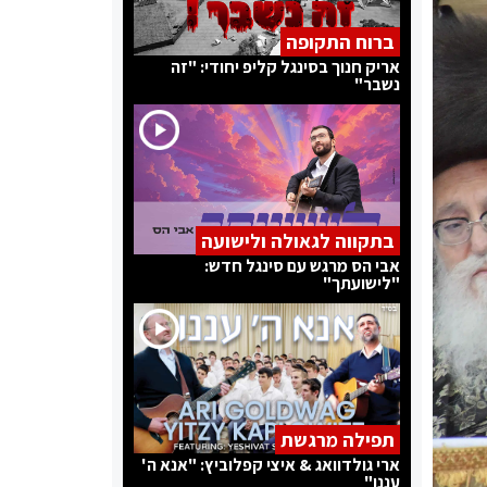
ברוח התקופה
אריק חנוך בסינגל קליפ יחודי: "זה
נשבר"
בתקווה לגאולה ולישועה
אבי הס מרגש עם סינגל חדש:
"לישועתך"
תפילה מרגשת
ארי גולדוואג & איצי קפלוביץ: "אנא ה'
עננו"