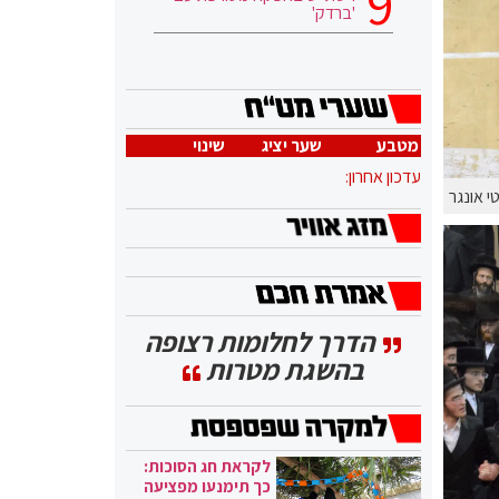
'ברדק'
מטבע
שער יציג
שינוי
עדכון אחרון:
י אונגר
הדרך לחלומות רצופה
בהשגת מטרות
לקראת חג הסוכות:
כך תימנעו מפציעה