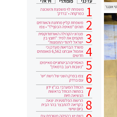
עדכני
ויראלי
פופולרי
י אונגר
משפחת לוי משפצת והשכונה
כמרקחה • 'ברדק'
משפחת קליין מחתנת והאורחים
תוהים "מאיפה הכסף?!" • צפו
מנהיגי הקהילה האורתודוקסית
תוקפים את לפיד: "חוצץ בין
ישראל ליהודי התפוצות"
משרד הבריאות מעדכן כי
אתמול אובחנו 6,562 מאומתים
חדשים
האסירים הביטחוניים מאיימים:
"נשבות רעב ברמאדן"
צפו בפרק השני של רשת 'יש'
עם ברדק
הכותל המערבי: בג"ץ ידון
במתווה הכותל בראשות
הנשיאה חיות
הרשות הפלסטינית: יצאה
בקריאה להתבצר בהר הבית
ביום שישי
רשת יש בהפקה מטורפת עם