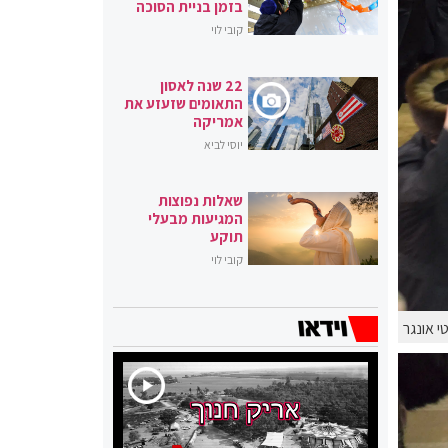
בזמן בניית הסוכה
קובי לוי
22 שנה לאסון
התאומים שזעזע את
אמריקה
יוסי לביא
שאלות נפוצות
המגיעות מבעלי
תוקע
קובי לוי
י אונגר