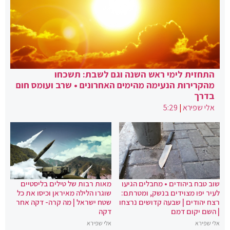
התחזית לימי ראש השנה וגם לשבת: תשכחו
מהקרירות הנעימה מהימים האחרונים • שרב ועומס חום
בדרך
אלי שפירא
|
5:29
שוב טבח ביהודים • מחבלים הגיעו
מאות רבות של טילים בליסטיים
לעיר יפו מצוידים בנשק, ומטרתם:
שוגרו הלילה מאיראן וכיסו את כל
רצח יהודים | שבעה קדושים נרצחו
שטח ישראל | מה קרה- דקה אחר
| השם יקום דמם
דקה
אלי שפירא
אלי שפירא