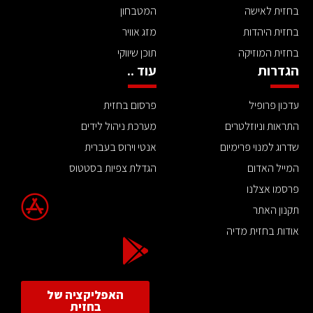
בחזית לאישה
המטבחון
בחזית היהדות
מזג אוויר
בחזית המוזיקה
תוכן שיווקי
הגדרות
עוד ..
עדכון פרופיל
פרסום בחזית
התראות וניוזלטרים
מערכת ניהול לידים
שדרוג למנוי פרימיום
אנטי וירוס בעברית
המייל האדום
הגדלת צפיות בסטטוס
פרסמו אצלנו
תקנון האתר
אודות בחזית מדיה
האפליקציה של
בחזית