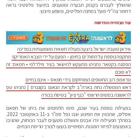
שהשליך לעברם בקבוק תבערה ומטענים. בתיעוד פלסטיני נראה
דחפור צה"לי פועל במחנה הפליטים, ונשמע פיצוץ.
עוד מבחזית החדשות
איראן טוענת: ישראל ביצעה פעולה חשאית משמעותית במדינה
מתקפה נוספת על החות'ים בתימן – הפעם על ידי הצבא האמריקני
הפסגה בקטאר: נתניהו מתעקש להישאר בציר פילדלפי • חמאס: זה
לא סוכם
טראמפ: רוב החטופים המוחזקים בידי חמאס – אינם בחיים
ראש הממשלה נחת בארה"ב לקראת הנאום בקונגרס | נתניהו טס
לראשונה במטוס הרשמי "כנף ציון" בטיסת בכורה
בפעילות נוספת בעיר שכם, מיפו הלוחמים את ביתו של חסאם
אסלים, שהכווין את הפיגוע שבו נפל סמ"ר ב-11 באוקטובר 2022.
במהלך הפעילות יודו אבנים והושלכו מטענים לעבר הכוחות, שהגיבו
באמצעים לפיזור הפגנות. המיפויים בוצעו לצורך הריסת הבתים.