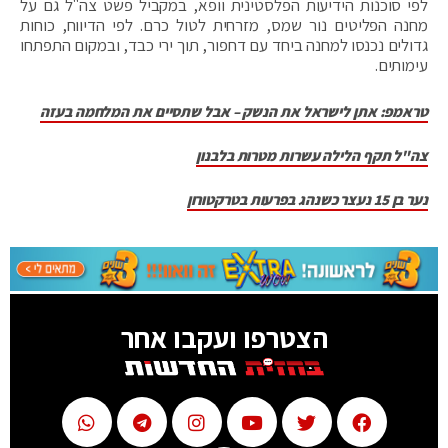
לפי סוכנות הידיעות הפלסטינית וופא, במקביל פשט צה"ל גם על
מחנה הפליטים נור שמס, מזרחית לטול כרם. לפי הדיווח, כוחות
גדולים נכנסו למחנה ביחד עם דחפור, תוך ירי כבד, ובמקום התפתחו
עימותים.
טראמפ: אתן לישראל את הנשק – אבל שתסיים את המלחמה בעזה
צה"ל תקף הלילה עשרות מטרות בלבנון
נער בן 15 נעצר כשנהג בפרעות בטרקטורון
הצטרפו ועקבו אחר