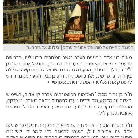
הפגנת מחאה על מותו של אהוביה סנדק
| צילום:
אלעזר ריגר
מאות בני אדם מפגינים הערב בגשר המיתרים בירושלים, בדרישה
להעמיד לדין את השוטרים המעורבים בגרימת מותו של אהוביה סנדק
ז"ל. במהלך ההפגנה, הפעילה משטרת ישראל אלימות קשה שכללה
בין היתר גז מדמיע, אלות, ומכתזית. ח"כ בן גביר הגיע למקום, ודרש
להפסיק את האלימות המשטרתית באופן מיידי.
ח"כ בן גביר מסר: "האלימות המשטרתית עברה קו אדום, השימוש
באלות וגז מדמיע נגד ילדים נועדו להשתיק מחאה כואבת ומוצדקת.
ההפגנה התקיימה כדי למנוע את הפשע והטיוח הגדול בפרשת
אהוביה סנדק ז"ל".
ח"כ בן גביר הוסיף: "אני מקווה שהמחאות וההפגנות יובילו לכך שיעשו
צדק עם אהוביה ז"ל, הגעתי להפגנה כדי לומר די לאלימות
המשטרתית ואכן המשטרה הבטיחה כי תפסיק את השימוש באלות