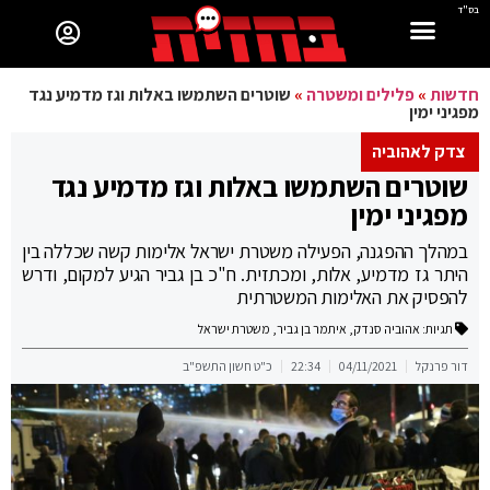
בס"ד
חדשות
»
פלילים ומשטרה
»
שוטרים השתמשו באלות וגז מדמיע נגד
מפגיני ימין
צדק לאהוביה
שוטרים השתמשו באלות וגז מדמיע נגד
מפגיני ימין
במהלך ההפגנה, הפעילה משטרת ישראל אלימות קשה שכללה בין
היתר גז מדמיע, אלות, ומכתזית. ח"כ בן גביר הגיע למקום, ודרש
להפסיק את האלימות המשטרתית
תגיות:
אהוביה סנדק
,
איתמר בן גביר
,
משטרת ישראל
דור פרנקל
04/11/2021
22:34
כ"ט חשון התשפ"ב