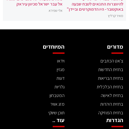
להיווצרות התנאים לטבח שבעה
אל עבר ישראל מכיוון עיראק
באוקטובר- היו הדמוקרטים וביידן"
אלי שפירא
מאיר קרליץ
מדורים
המיוחדים
צ'אט הכתבים
וידאו
בחזית החדשות
מגזין
בחזית הבריאות
דעות
בחזית הכלכלית
גלריות
בחזית לאישה
המטבחון
בחזית היהדות
מזג אוויר
בחזית המוזיקה
תוכן שיווקי
הגדרות
עוד ..