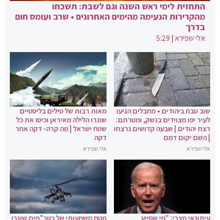
התחזית לימי ראש השנה וגם לשבת: תשכחו
מהקרירות הנעימה מהימים האחרונים • שרב ועומס חום
בדרך
אלי שפירא
|
5:29
שוב טבח ביהודים • מחבלים הגיעו
מאות רבות של טילים בליסטיים
לעיר יפו מצוידים בנשק, ומטרתם:
שוגרו הלילה מאיראן וכיסו את כל
רצח יהודים | שבעה קדושים נרצחו
שטח ישראל | מה קרה- דקה אחר
| השם יקום דמם
דקה
אלי שפירא
אלי שפירא
עיתונאי מצרי: "מי שסייע
מטח משמעותי של כטב"מים שוגרו