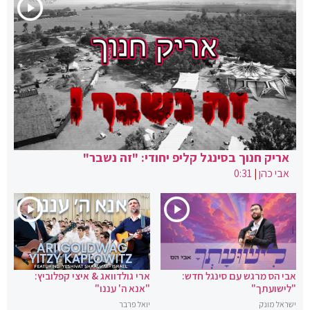
אריק חנוך בסינגל קליפ יחודי: "זה נשבר"
אבי כהן
|
0:31
אבי הס מרגש עם סינגל חדש:
ארי גולדוואג & איצי קפלוביץ:
"לישועתך"
"אנא ה' עננו"
ישראל מונק
יואל פרבר