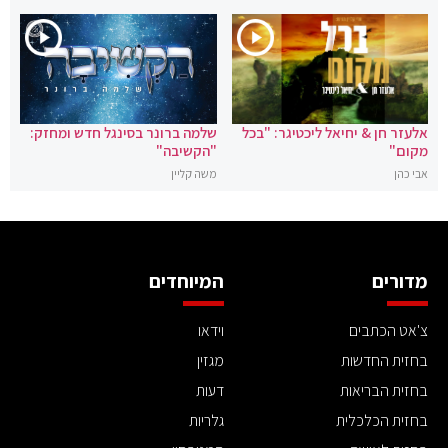
אלעזר חן & יחיאל ליכטיגר: "בכל
שלמה ברונר בסינגל חדש ומחזק:
מקום"
"הקשיבה"
אבי כהן
משה קליין
מדורים
המיוחדים
צ'אט הכתבים
וידאו
בחזית החדשות
מגזין
בחזית הבריאות
דעות
בחזית הכלכלית
גלריות