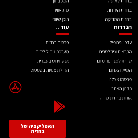
בחזית לאישה
המטבחון
בחזית היהדות
מזג אוויר
בחזית המוזיקה
תוכן שיווקי
הגדרות
עוד ..
עדכון פרופיל
פרסום בחזית
התראות וניוזלטרים
מערכת ניהול לידים
שדרוג למנוי פרימיום
אנטי וירוס בעברית
המייל האדום
הגדלת צפיות בסטטוס
פרסמו אצלנו
תקנון האתר
אודות בחזית מדיה
האפליקציה של
בחזית