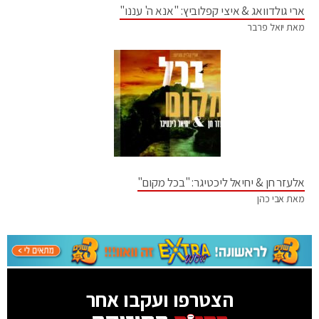
ארי גולדוואג & איצי קפלוביץ: "אנא ה' עננו"
מאת יואל פרבר
אלעזר חן & יחיאל ליכטיגר: "בכל מקום"
מאת אבי כהן
הצטרפו ועקבו אחר