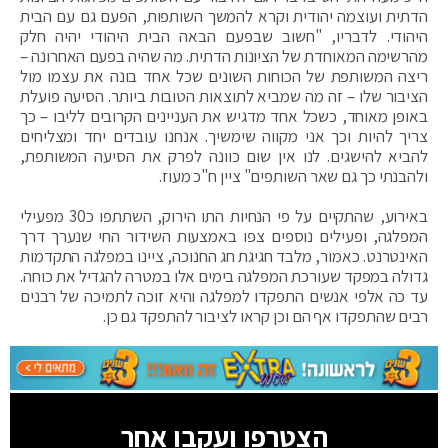
הדתית ועוצמה יהודית וקרא להמשך השותפות, הפעם גם עם הבית
היהודי. לדבריו, "חשוב שבפעם הבאה הבית היהודי יהיה חלק
מהרשימה המאוחדת של הציונות הדתית. מה שהיה בפעם האחרונה –
ריצה המשותפת של הכוחות השונים שכל אחד בונה את עצמו מול
הציבור שלו – זה מה שמביא לתוצאות הטובות ביותר. הסיעה פועלת
באופן מאוחד, כשכל אחד מדגיש את העניינים הקרובים לליבו – כך
צריך להיות וכך אני מקווה שימשיך. אנחנו עובדים יחד ומצליחים
להביא להישגים. לנו אין שום כוונה לפרק את הסיעה המשותפת,
ולהבנתי כך גם שאר השותפים" ציין ח"כ מעוז.
באירוע, שהתקיים על פי הנחיות התו הירוק, השתתפו כ30 מפעילי
המפלגה, ופעילים נוספים צפו באמצעות השידור החי שנערך דרך
האינטרנט. כאמור, מלבד חגיגת חג החנוכה, ציינו במפלגה התקדמות
גדולה במפקד שעורכת המפלגה בימים אלו במטרה להגדיל את כוחה.
עד כה אלפי אנשים התפקדו למפלגה והיא זוכה לתמיכה של רבנים
רבים שהתפקדו אף הם וכן קראו לציבור להתפקד גם כן.
הצטרפו ועקבו אחר