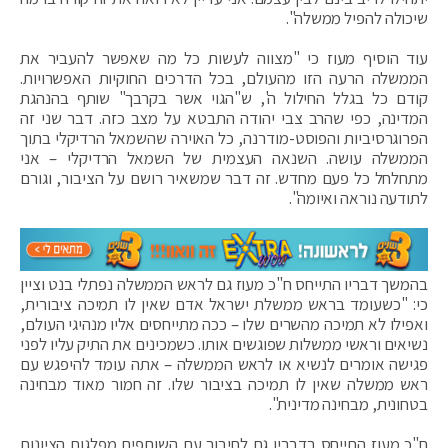
שיכולה להפיל ממשלה".
עוד הוסיף מעוז כי "מצווה לעשות כל מה שאפשר להעביר את
הממשלה הרעה הזו מהעולם, בכל הדרכים החוקיות האפשרויות.
קודם כל בגלל החילול ה', ש"הגוי אשר בקרבך" שותף בהנהגת
המדינה, כפי שהרב צבי יהודה התבטא על מצב כזה. דבר שני זה
הפרוגרסיביות והפוסט-מודרנה, כל האוירה שהשמאל הרדיקלי בתוך
הממשלה עושה. השנאה העצמית של השמאל הרדיקלי – אני
מתחלחל כל פעם מחדש. זה דבר שמשאיר רושם על הציבור, וגורם
לתודעה נוראה ואיומה".
בהמשך דבריו התייחס ח"כ מעוז גם לראש הממשלה נפתלי בנט וציין
כי: "כשעומד בראש ממשלת ישראל אדם שאין לו תמיכה ציבורית,
ואפילו לא תמיכה מהשרים שלו – ככה מתייחסים אליו מנהיגי העולם,
נשיאים וראשי ממשלות שפוגשים אותו. כשמכינים את התיק עליו לפני
פגישה אומרים לנשיא או לראש הממשלה – אתה עומד להיפגש עם
ראש ממשלה שאין לו תמיכה בציבור שלו. זה חמור מאוד מבחינה
בטחונית, מבחינה מדינית".
ח"כ מעוז התייחס בדבריו גם לחיבור עם השותפים מפלגות הציונות