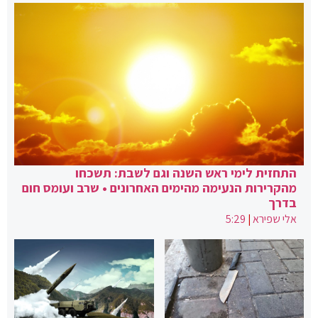
התחזית לימי ראש השנה וגם לשבת: תשכחו
מהקרירות הנעימה מהימים האחרונים • שרב ועומס חום
בדרך
אלי שפירא
|
5:29