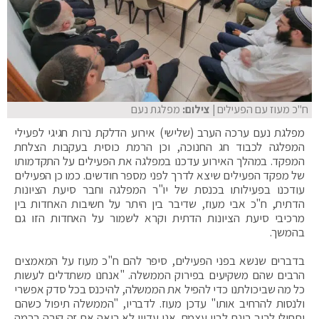
ח"כ מעוז עם הפעילים
| צילום:
מפלגת נעם
מפלגת נעם ערכה הערב (שלישי) אירוע הדלקת נרות חגיגי לפעילי
המפלגה לכבוד חג החנוכה, וכן הרמת כוסית בעקבות הצלחת
המפקד. במהלך האירוע עדכנו במפלגה את הפעילים על התקדמותו
של מפקד הפעילים שיצא לדרך לפני מספר חודשים. כמו כן הפעילים
עודכנו בפעילותו בכנסת של יו"ר המפלגה וחבר סיעת הציונות
הדתית, ח"כ אבי מעוז, שדיבר בין היתר על חשיבות האחדות בין
מרכיבי סיעת הציונות הדתית וקרא לשמור על האחדות הזו גם
בהמשך.
בדברים שנשא בפני הפעילים, סיפר להם ח"כ מעוז על המאמצים
הרבים שהם משקיעים בפירוק הממשלה. "אנחנו משתדלים לעשות
כל מה שביכולתנו כדי להפיל את הממשלה, להיכנס בכל סדק אפשרי
ולנסות להרחיב אותו" עדכן מעוז. לדבריו, "הממשלה תיפול כשהם
יתחילו לריב בינם לבין עצמם. אני עדיין לא רואה את זה קורה ברמה