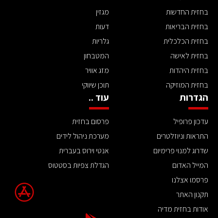
בחזית החדשות
מגזין
בחזית הבריאות
דעות
בחזית הכלכלית
גלריות
בחזית לאישה
המטבחון
בחזית היהדות
מזג אוויר
בחזית המוזיקה
תוכן שיווקי
הגדרות
עוד ..
עדכון פרופיל
פרסום בחזית
התראות וניוזלטרים
מערכת ניהול לידים
שדרוג למנוי פרימיום
אנטי וירוס בעברית
המייל האדום
הגדלת צפיות בסטטוס
פרסמו אצלנו
תקנון האתר
אודות בחזית מדיה