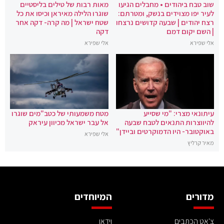
שוב טבח ביהודים • מחבלים הגיעו
מאות רבות של טילים בליסטיים
לעיר יפו מצוידים בנשק, ומטרתם:
שוגרו הלילה מאיראן וכיסו את כל
רצח יהודים | שבעה קדושים נרצחו
שטח ישראל | מה קרה- דקה אחר
| השם יקום דמם
דקה
אלי שפירא
אלי שפירא
עיתונאי מצרי: "מי שסייע
מטח משמעותי של כטב"מים שוגרו
להיווצרות התנאים לטבח שבעה
אל עבר ישראל מכיוון עיראק
באוקטובר- היו הדמוקרטים וביידן"
אלי שפירא
מאיר קרליץ
מדורים
המיוחדים
צ'אט הכתבים
וידאו