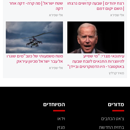
רצח יהודים | שבעה קדושים נרצחו
שטח ישראל | מה קרה- דקה אחר
| השם יקום דמם
דקה
אלי שפירא
אלי שפירא
עיתונאי מצרי: "מי שסייע
מטח משמעותי של כטב"מים שוגרו
להיווצרות התנאים לטבח שבעה
אל עבר ישראל מכיוון עיראק
באוקטובר- היו הדמוקרטים וביידן"
אלי שפירא
מאיר קרליץ
מדורים
המיוחדים
צ'אט הכתבים
וידאו
בחזית החדשות
מגזין