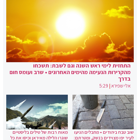
התחזית לימי ראש השנה וגם לשבת: תשכחו
מהקרירות הנעימה מהימים האחרונים • שרב ועומס חום
בדרך
אלי שפירא
|
5:29
שוב טבח ביהודים • מחבלים הגיעו
מאות רבות של טילים בליסטיים
לעיר יפו מצוידים בנשק, ומטרתם:
שוגרו הלילה מאיראן וכיסו את כל