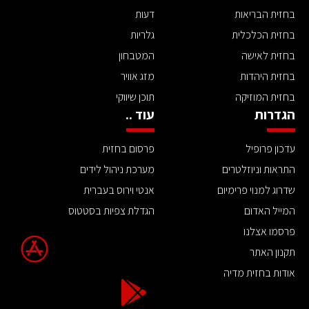
בחזית הבריאות
דעות
בחזית הכלכלית
גלריות
בחזית לאישה
המטבחון
בחזית היהדות
מזג אוויר
בחזית המוזיקה
תוכן שיווקי
הגדרות
עוד ..
עדכון פרופיל
פרסום בחזית
התראות וניוזלטרים
מערכת ניהול לידים
שדרוג למנוי פרימיום
אנטי וירוס בעברית
המייל האדום
הגדלת צפיות בסטטוס
פרסמו אצלנו
תקנון האתר
אודות בחזית מדיה