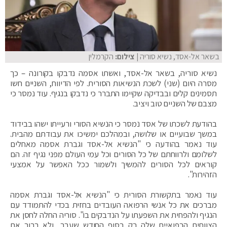
בשאר אל-אסד, נשיא סוריה
| צילום:
הקרמלין
נשיא סוריה, בשאר אל-אסד, ואשתו אסמה נדבקו בקורונה – כך
מסרה היום (שני) לשכת הנשיאות הסורית. לפי הדיווח, השניים חשו
תסמינים קלים ובבדיקה שקיימו התברר כי נדבקו בנגיף. עוד נמסר כי
מצבם של השניים טוב ויציב.
בהודעת לשכתו של אסד נמסר כי הנשיא הסורי ורעייתו ישהו בבידוד
במשך שבועיים או שלושה, ובמהלכם ימשיכו את עבודתם מהבית.
עוד נאמר בהודעה כי "הנשיא אל-אסד וגברת אסמה מאחלים
לשלומם ולרווחתם של כל הסורים וכל עמי העולם מפני נגיף זה. הם
קוראים לכל הסורים להמשיך ולשמור ככל האפשר על אמצעי
הזהירות".
עוד נאמר בתקשורת הסורית כי "הנשיא אל-אסד וגברת אסמה
מברכים את כל אנשי הרפואה העובדים בחזית בכדי להתמודד עם
הנגיף ולהפחית את השפעתו על הנדבקים בו". סוריה החלה לחסן את
הצוותים הרפואיים שלה רק בסוף החודש שעבר, ולא ברור אם