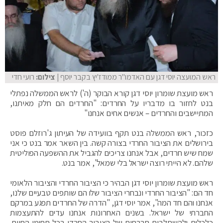
ראש המועצה יוסי דגן עם האדמו"ר ממודז'יץ בקבר יוסף
| צילום:
רועי חדי
ראש מועצת שומרון יוסי דגן קורא הבוקר (ה') לראש הממשלה נפתלי
בנט לחזור בו מדבריו על החרדים: "החרדים הם חלק מאיתנו,
המתיישבים והחרדים – אנשים אחים אנחנו"
כזכור, ראש הממשלה בנט תקף בוועידה של העיתון ג'רוזלם פוסט
בירושלים את הציבור החרדי בצורה קשה. בין השאר אמר בנט כי אני
שמח שיש חרדים, אבל אנחנו צריכים להגביל את ההשפעה הפוליטית
שלהם. לא הייתי רוצה ישראל בלי שמאל", אמר בנט.
ראש מועצת שומרון יוסי דגן הבהיר כי הציבור החרדי והציבור הלאומי
חד הם: "הציבור החרדי ונבחרי הציבור שלו הם שותפים טבעיים שלנו,
אנחנו והם חד המה", אמר יוסי דגן, "הדרה של החרדים תפגע במרקם
החברתי של ישראל. בשנים האחרונות אנחנו עדים להתעצמות
כלכלית ולהשתלבות חברתית של הציבור החרדי בכל תחומי החיים.