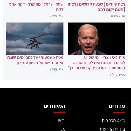
רצח יהודים | שבעה קדושים נרצחו
שטח ישראל | מה קרה- דקה אחר
| השם יקום דמם
דקה
אלי שפירא
אלי שפירא
עיתונאי מצרי: "מי שסייע
מטח משמעותי של כטב"מים שוגרו
להיווצרות התנאים לטבח שבעה
אל עבר ישראל מכיוון עיראק
באוקטובר- היו הדמוקרטים וביידן"
אלי שפירא
מאיר קרליץ
מדורים
המיוחדים
צ'אט הכתבים
וידאו
בחזית החדשות
מגזין