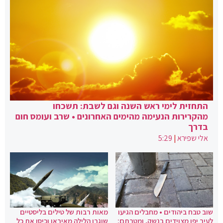
התחזית לימי ראש השנה וגם לשבת: תשכחו
מהקרירות הנעימה מהימים האחרונים • שרב ועומס חום
בדרך
אלי שפירא
|
5:29
שוב טבח ביהודים • מחבלים הגיעו
מאות רבות של טילים בליסטיים
לעיר יפו מצוידים בנשק, ומטרתם:
שוגרו הלילה מאיראן וכיסו את כל