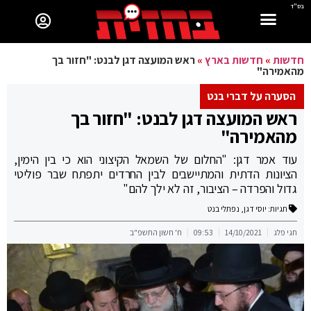
בס"ד
חדשות
»
חדשות בארץ
»
ראש המועצה דגן לבנט: "חזור בך
מהאמירה"
הסערה על דברי בנט
ראש המועצה דגן לבנט: "חזור בך
מהאמירה"
עוד אמר דגן: "החלום של השמאל הקיצוני הוא כי בין הימין,
הציונות הדתית והמתיישבים לבין החרדים יתפתח שבר פוליטי
גדול והפרדה – הציבור, זה לא ילך להם"
תגיות:
יוסי דגן
,
נפתלי בנט
חגי פלג
14/10/2021
09:53
ח' חשון התשפ"ב