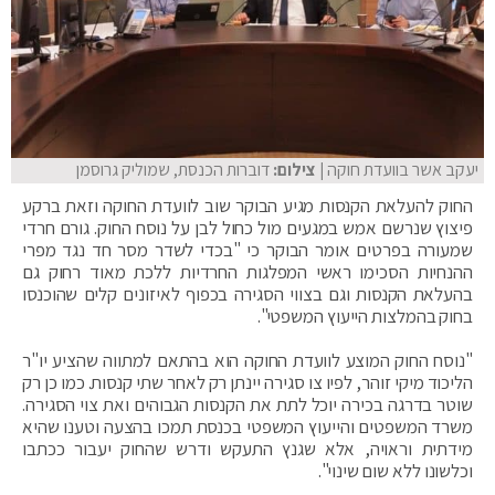
יעקב אשר בוועדת חוקה
| צילום:
דוברות הכנסת, שמוליק גרוסמן
החוק להעלאת הקנסות מגיע הבוקר שוב לוועדת החוקה וזאת ברקע
פיצוץ שנרשם אמש במגעים מול כחול לבן על נוסח החוק. גורם חרדי
שמעורה בפרטים אומר הבוקר כי "בכדי לשדר מסר חד נגד מפרי
ההנחיות הסכימו ראשי המפלגות החרדיות ללכת מאוד רחוק גם
בהעלאת הקנסות וגם בצווי הסגירה בכפוף לאיזונים קלים שהוכנסו
בחוק בהמלצות הייעוץ המשפטי".
"נוסח החוק המוצע לוועדת החוקה הוא בהתאם למתווה שהציע יו"ר
הליכוד מיקי זוהר, לפיו צו סגירה יינתן רק לאחר שתי קנסות. כמו כן רק
שוטר בדרגה בכירה יוכל לתת את הקנסות הגבוהים ואת צוי הסגירה.
משרד המשפטים והייעוץ המשפטי בכנסת תמכו בהצעה וטענו שהיא
מידתית וראויה, אלא שגנץ התעקש ודרש שהחוק יעבור ככתבו
וכלשונו ללא שום שינוי".