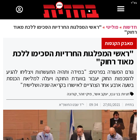
בס"ד
חדשות
»
פוליטי
»
"ראשי המפלגות החרדיות הסכימו ללכת מאוד
רחוק"
מאבק הקנסות
"ראשי המפלגות החרדיות הסכימו ללכת
מאוד רחוק"
גורם המעורה בפרטים: "במידה ותהיה התעשתות ויצליחו להגיע
להסכמות החוק יעבור בוועדת החוקה ויעלה למליאת הכנסת
בשעה ארבע אחר הצהריים לאישורו בקריאה שניה ושלישית"
תגיות:
בני גנץ
,
יעקב אשר
,
מיקי זוהר
,
קורונה
בחזית
27/01/2021
09:34
י"ד שבט התשפ"א