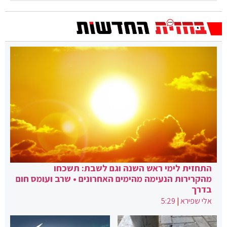
התחזית לימי ראש השנה וגם לשבת: תשכחו
מהקרירות הנעימה מהימים האחרונים • שרב ועומס חום
בדרך
אלי שפירא
|
5:29