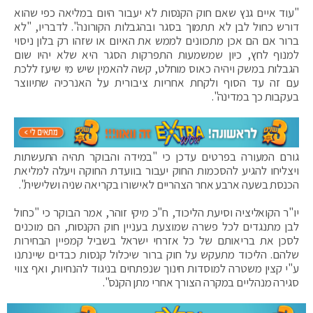
"עוד איים גנץ שאם חוק הקנסות לא יעבור היום במליאה כפי שהוא
דורש כחול לבן לא תתמוך בסגר ובהגבלות הקורונה". לדבריו, "לא
ברור אם הם אכן מתכוונים לממש את האיום או שזהו רק בלון ניסוי
למנוף לחץ, כיון שמשמעות התפרקות הסגר היא שלא יהיו שום
הגבלות במשק ויהיה כאוס מוחלט, קשה להאמין שיש מי שיעז ללכת
עם זה עד הסוף ולקחת אחריות ציבורית על האנרכיה שתיווצר
בעקבות כך במדינה".
גורם המעורה בפרטים עדכן כי "במידה והבוקר תהיה התעשתות
ויצליחו להגיע להסכמות החוק יעבור בוועדת החוקה ויעלה למליאת
הכנסת בשעה ארבע אחר הצהריים לאישורו בקריאה שניה ושלישית".
יו"ר הקואליציה וסיעת הליכוד, ח"כ מיקי זוהר, אמר הבוקר כי "‏כחול
לבן מתנגדים לכל פשרה שמוצעת בעניין חוק הקנסות, הם מוכנים
לסכן את בריאותם של כל אזרחי ישראל בשביל קמפיין הבחירות
שלהם. הליכוד מתעקש על חוק ברור שיכלול קנסות כבדים שיינתנו
ע"י קצין משטרה למוסדות חינוך שנפתחים בניגוד להנחיות, ואף צווי
סגירה מנהליים במקרה הצורך אחרי מתן הקנס".