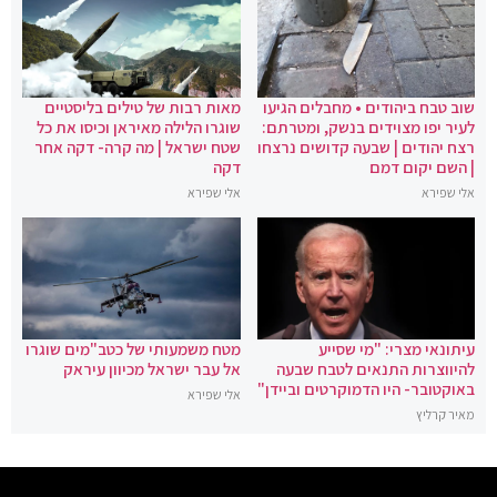
שוב טבח ביהודים • מחבלים הגיעו
מאות רבות של טילים בליסטיים
לעיר יפו מצוידים בנשק, ומטרתם:
שוגרו הלילה מאיראן וכיסו את כל
רצח יהודים | שבעה קדושים נרצחו
שטח ישראל | מה קרה- דקה אחר
| השם יקום דמם
דקה
אלי שפירא
אלי שפירא
עיתונאי מצרי: "מי שסייע
מטח משמעותי של כטב"מים שוגרו
להיווצרות התנאים לטבח שבעה
אל עבר ישראל מכיוון עיראק
באוקטובר- היו הדמוקרטים וביידן"
אלי שפירא
מאיר קרליץ