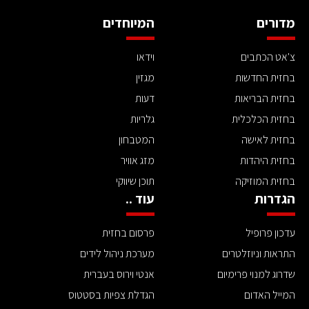
מדורים
המיוחדים
צ'אט הכתבים
וידאו
בחזית החדשות
מגזין
בחזית הבריאות
דעות
בחזית הכלכלית
גלריות
בחזית לאישה
המטבחון
בחזית היהדות
מזג אוויר
בחזית המוזיקה
תוכן שיווקי
הגדרות
עוד ..
עדכון פרופיל
פרסום בחזית
התראות וניוזלטרים
מערכת ניהול לידים
שדרוג למנוי פרימיום
אנטי וירוס בעברית
המייל האדום
הגדלת צפיות בסטטוס