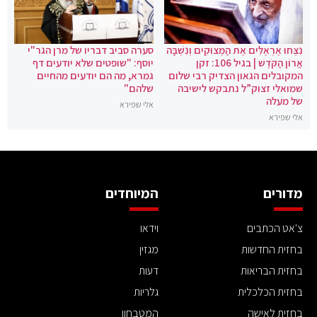
נִצְּחוּ אֶרְאֶלִּים אֶת הַמְּצוּקִים וְנִשְׁבָּה
סערה סביב דבריו של מרן הגר"י
אֲרוֹן הַקֹּדֶשׁ | בגיל 106: זקן
יוסף: "שופטים שלא יודעים דף
המקובלים הגאון הצדיק רבי שלום
גמרא, מה הם יודעים מהחיים
שמואלי זצוק”ל נתבקש לישיבה
שלהם"
של מעלה
אלי שפירא
אלי שפירא
מדורים
המיוחדים
צ'אט הכתבים
וידאו
בחזית החדשות
מגזין
בחזית הבריאות
דעות
בחזית הכלכלית
גלריות
בחזית לאישה
המטבחון