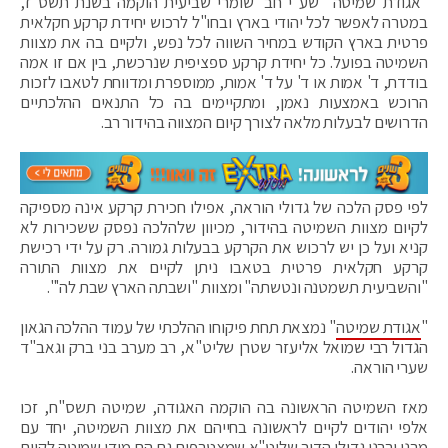
"אגודת שמיטה" שע"י חב' שומרי שביעית הוקמה בשנת תשס"ז,
במטרה לאפשר לכל יהודי בארץ ובחו"ל לרכוש יחידת קרקע חקלאית
פרטית בארץ הקודש במחיר השווה לכל נפש, ולקיים בה את מצוות
השמיטה בפועל. כל יחידת קרקע ספציפית שנרכשת, בין אם זו אמה
בודדת, ד' אמות או ד' על ד' אמות, ממוספרת ומדווחת לטאבו לזכות
הרוכש באמצעות נאמן, ומתקיימים בה כל התנאים ההלכתיים
הדרושים לבעלות מלאה לצורך קיום המצווה בהידור רב.
לפי פסק הלכה של גדולי הוראה, אפילו חכירת קרקע אינה מספיקה
לקיום מצוות השמיטה בהידור, מכיוון שלהלכה נפסק ששכירות לא
קניא ועל כן יש לרכוש את הקרקע בבעלות גמורה. רק על ידי רכישת
קרקע חקלאית פרטית בטאבו ניתן לקיים את מצוות התורה
"והשביעית תשמטנה ונטשתה" ומצוות "ושבתה הארץ שבת לה'".
"
אגודת שמיטה
" נמצאת תחת פיקוחו ההלכתי של עמוד ההלכה הגאון
הגדול רבי שמואל אליעזר שטרן שליט"א, רב מערב בני ברק וגאב"ד
שערי הוראה.
מאז השמיטה הראשונה בה הוקמה האגודה, שמיטה תשס"ח, זכו
אלפי יהודים לקיים לראשונה בחייהם את מצוות השמיטה, יחד עם
מרנן ורבנן גדולי הדור שליט"א שמצטרפים גם הם מידי שמיטה לקיום