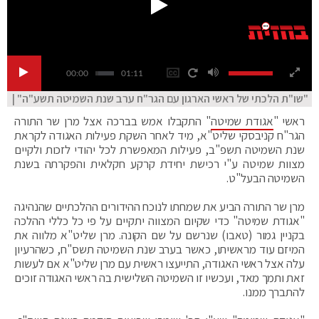
00:00
01:11
"שו"ת הלכתי של ראשי הארגון עם הגר"ח ערב שנת השמיטה תשע"ה" |
ראשי "
אגודת שמיטה
" התקבלו אמש בברכה אצל מרן שר התורה
הגר"ח קניבסקי שליט"א, מיד לאחר השקת פעילות האגודה לקראת
שנת השמיטה תשפ"ב, פעילות המאפשרת לכל יהודי לזכות ולקיים
מצוות שמיטה ע"י רכישת יחידת קרקע חקלאית והפקרתה בשנת
השמיטה הבעל"ט.
מרן שר התורה הביע את שמחתו לנוכח ההידורים ההלכתיים שהנהיגה
"אגודת שמיטה" כדי שקיום המצווה יתקיים על פי כל כללי ההלכה
בקניין גמור (טאבו) שנרשם על שם הקונה. מרן שליט"א מלווה את
המיזם עוד מראשיתו, כאשר בערב שנת השמיטה תשס"ח, כשהרעיון
עלה אצל ראשי האגודה, התייעצו ראשית עם מרן שליט"א אם לעשות
זאת ותמך מאד, ועכשיו זו השמיטה השלישית בה ראשי האגודה זוכים
להתברך ממנו.