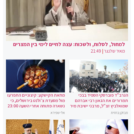
למחול, לסלוח, ולשכוח: עצה לחיים לימי בין המצרים
מאיר שלנגר
|
21:49
הגרב"ד פוברסקי הספיד בבכי
מחאת הקישקע: קיצוניים התפרעו
תמרורים את הגאון רבי אברהם
מול מסעדת צ'ולנט בירושלים, כי
שמואלביץ זצ"ל, מרבני ישיבת מיר
נשארה פתוחה אחרי השעה 23:00
מבזקן בחזית
אלי שפירא