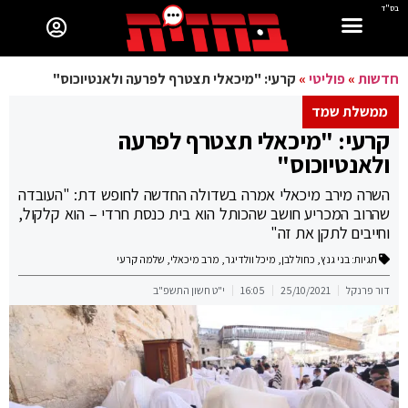
בס"ד
חדשות
»
פוליטי
»
קרעי: "מיכאלי תצטרף לפרעה ולאנטיוכוס"
ממשלת שמד
קרעי: "מיכאלי תצטרף לפרעה
ולאנטיוכוס"
השרה מירב מיכאלי אמרה בשדולה החדשה לחופש דת: "העובדה
שהרוב המכריע חושב שהכותל הוא בית כנסת חרדי – הוא קלקול,
וחייבים לתקן את זה"
תגיות:
בני גנץ
,
כחול לבן
,
מיכל וולדיגר
,
מרב מיכאלי
,
שלמה קרעי
דור פרנקל
25/10/2021
16:05
י"ט חשון התשפ"ב