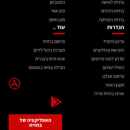
בחזית לאישה
המטבחון
בחזית היהדות
מזג אוויר
בחזית המוזיקה
תוכן שיווקי
הגדרות
עוד ..
עדכון פרופיל
פרסום בחזית
התראות וניוזלטרים
מערכת ניהול לידים
שדרוג למנוי פרימיום
אנטי וירוס בעברית
המייל האדום
הגדלת צפיות בסטטוס
פרסמו אצלנו
תקנון האתר
אודות בחזית מדיה
האפליקציה של
בחזית