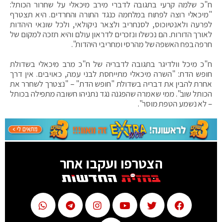
ח"כ שלמה קרעי בתגובה לדברי מירב מיכאלי על שחרור הכותל:
"מיכאלי רוצה לפתוח במלחמה כנגד התורה והחרדים. היא תצטרף
לפרעה ולאנטיוכוס, לסנחריב ולצאר ניקולאי, ולכל שונאי היהדות
לאורך הדורות. הם נכשלו ונזכרים לדראון עולם והיא תזכה למקום של
חרפה בפח האשפה של מהרסי ומחריבי היהדות".
ח"כ מיכל וולדיגר בתגובה לדבריה של ח"כ מרב מיכאלי בשדולת
חופש הדת: "‏השרה מיכאלי מתייחסת לבני עמה, כאויבים. אין דרך
אחרת להבין את דבריה בשדולת "חופש הדת" – "נצטרך לשחרר את
הכותל שוב". ממי שאמרה שהפגנה נגד נתניהו חשובה מתפילה בכותל
– לא נשמע הטפת מוסר".
הצטרפו ועקבו אחר