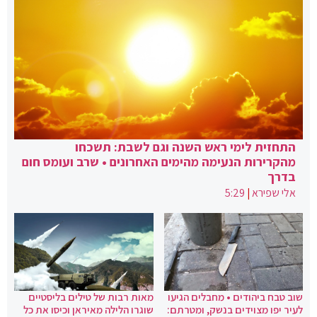
התחזית לימי ראש השנה וגם לשבת: תשכחו
מהקרירות הנעימה מהימים האחרונים • שרב ועומס חום
בדרך
אלי שפירא
|
5:29
שוב טבח ביהודים • מחבלים הגיעו
מאות רבות של טילים בליסטיים
לעיר יפו מצוידים בנשק, ומטרתם:
שוגרו הלילה מאיראן וכיסו את כל