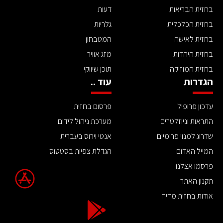
בחזית הבריאות
דעות
בחזית הכלכלית
גלריות
בחזית לאישה
המטבחון
בחזית היהדות
מזג אוויר
בחזית המוזיקה
תוכן שיווקי
הגדרות
עוד ..
עדכון פרופיל
פרסום בחזית
התראות וניוזלטרים
מערכת ניהול לידים
שדרוג למנוי פרימיום
אנטי וירוס בעברית
המייל האדום
הגדלת צפיות בסטטוס
פרסמו אצלנו
תקנון האתר
אודות בחזית מדיה