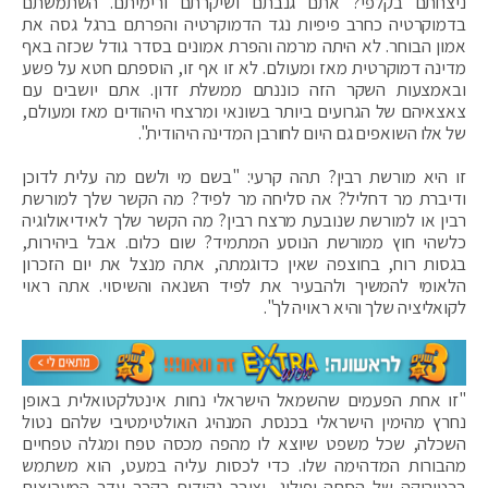
ניצחתם בקלפי? אתם גנבתם ושיקרתם ורימיתם. השתמשתם
בדמוקרטיה כחרב פיפיות נגד הדמוקרטיה והפרתם ברגל גסה את
אמון הבוחר. לא היתה מרמה והפרת אמונים בסדר גודל שכזה באף
מדינה דמוקרטית מאז ומעולם. לא זו אף זו, הוספתם חטא על פשע
ובאמצעות השקר הזה כוננתם ממשלת זדון. אתם יושבים עם
צאצאיהם של הגרועים ביותר בשונאי ומרצחי היהודים מאז ומעולם,
של אלו השואפים גם היום לחורבן המדינה היהודית".
זו היא מורשת רבין? תהה קרעי: "בשם מי ולשם מה עלית לדוכן
ודיברת מר דחליל? אה סליחה מר לפיד? מה הקשר שלך למורשת
רבין או למורשת שנובעת מרצח רבין? מה הקשר שלך לאידיאולוגיה
כלשהי חוץ ממורשת הנוסע המתמיד? שום כלום. אבל ביהירות,
בגסות רוח, בחוצפה שאין כדוגמתה, אתה מנצל את יום הזכרון
הלאומי להמשיך ולהבעיר את לפיד השנאה והשיסוי. אתה ראוי
לקואליציה שלך והיא ראויה לך".
"זו אחת הפעמים שהשמאל הישראלי נחות אינטלקטואלית באופן
נחרץ מהימין הישראלי בכנסת. המנהיג האולטימטיבי שלהם נטול
השכלה, שכל משפט שיוצא לו מהפה מכסה טפח ומגלה טפחיים
מהבורות המדהימה שלו. כדי לכסות עליה במעט, הוא משתמש
ברטוריקה של הסתה ופילוג, וצובר נקודות בקרב עדר המעריצים