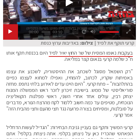
00:00
03:10
קרעי תוקף את לפיד |
צילום:
באדיבות ערוץ כנסת
בעקבות נאומו המסית של שר החוץ יאיר לפיד
היום בכנסת תקף אותו
ח"כ שלמה קרעי בנאום קצר במליאה.
"רק השמאל מסוגל לשכתב את ההיסטוריה, לשכנע את עצמו
באמיתות שקריו, לכתוב, להמחיז, ואפילו למחוא לעצמו כפיים
בהתלהבות" – פתח קרעי. "היום היינו עדים לאירוע בלתי נתפס. מחזה
סוריאליסטי של ממש. בישיבת זיכרון לזכר ראש הממשלה המנוח
יצחק רבין, עולים אחד אחרי השני, ראשי מפלגות הקואליציה
הנוכחית, מטיפים עד כמה חשוב ללמוד לקח מהרצח הנורא, מדברים
על סובלנות, ומסיתים בצורה פרועה נגד חצי מהעם וחצי מהבית הזה"
אמר קרעי.
קרעי המשיך ותקף גם בעניין גניבת הבחירות: "הגדיל לעשות הדחליל
הפאתטי שהכריז כאן על ניצחון בקלפי. אתה ניצחת בקלפי? אתם