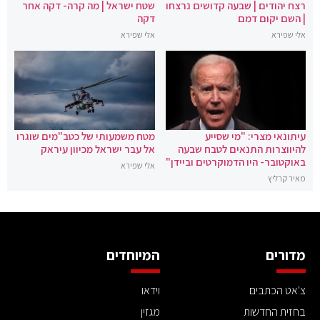
רצח יהודים | שבעה קדושים נרצחו
שטח ישראל | מה קרה- דקה אחר
| השם יקום דמם
דקה
אלי שפירא
אלי שפירא
עיתונאי מצרי: "מי שסייע
מטח משמעותי של כטב"מים שוגרו
להיווצרות התנאים לטבח שבעה
אל עבר ישראל מכיוון עיראק
באוקטובר- היו הדמוקרטים וביידן"
אלי שפירא
מאיר קרליץ
מדורים
המיוחדים
צ'אט הכתבים
וידאו
בחזית החדשות
מגזין