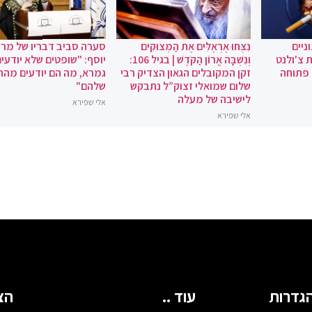
ניים
נִצְּחוּ אֶרְאֶלִּים אֶת הַמְּצוּקִים
סערה סביב דבריו של מרן 
 צ'ולנט
וְנִשְׁבָּה אֲרוֹן הַקֹּדֶשׁ | בגיל 106:
יוסף: "שופטים שלא יודעי
 פתוחה
זקן המקובלים הגאון הצדיק רבי
גמרא, מה הם יודעים מהחי
שלום שמואלי זצוק”ל נתבקש
שלהם"
לישיבה של מעלה
אלי שפירא
אלי שפירא
גדרות
עוד ..
הצ