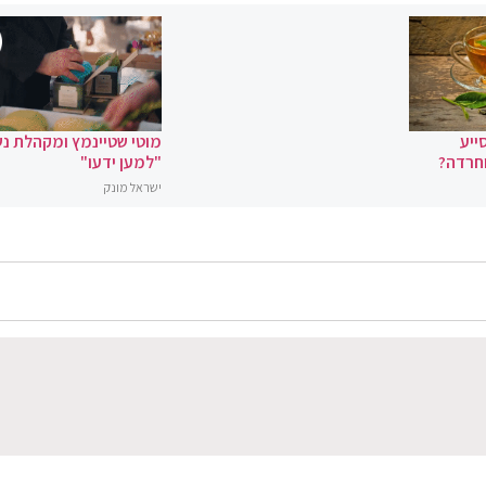
ייע
מוטי שטיינמץ ומקהלת נ
וחרדה?
"למען ידעו"
ישראל מונק