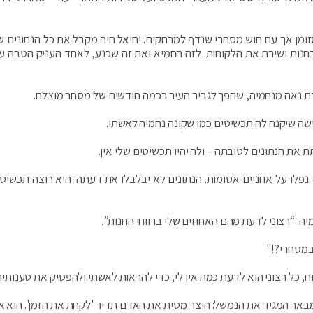
זומן אך עם חוש מסחרי שנדף למרחקים. יחיאל היה מקבל את כל הנתונים ש
בחנות ושירת את הלקוחות. לזה החמיא ואת זה שכנע, לאחד העניק הטבה עם
ת נאה מנחמיה, שהפך לגביר העיר בכמה חודשים של מסחר מוצלח.
ישה שיקנה לה תכשיטים כמו שקונה נחמיה לאשתו.
 את הנתונים לטובתה – ולה יהיו תכשיטים שלי אין.
נפלו על אוזניים אטומות. הנתונים לא יבלבלו את דעתה. היא רוצה תכשיטי
ה. “רצוני לדעת מהם האחוזים שלי ברווחי החנות”.
במסחרי?!"
ווח, כל רצוני הוא לדעת כמה אין לי, כדי להראות לאשתי ולהפסיק את טענות
באר המגיד את הנמשל: היצר מסית את האדם תדיר 'לקחת את הזמן'. הוא או