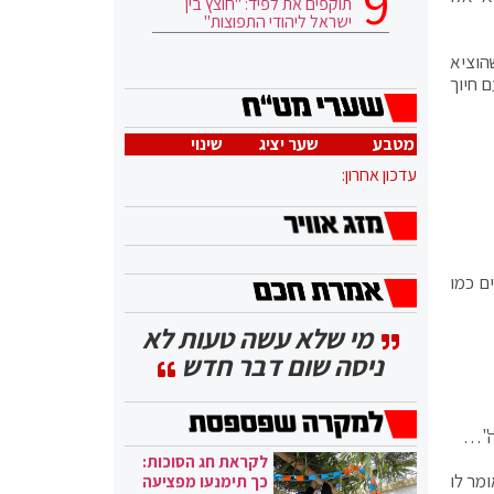
תוקפים את לפיד: "חוצץ בין
ישראל ליהודי התפוצות"
הוציא
 חיוך
מטבע
שער יציג
שינוי
עדכון אחרון:
ם כמו
מי שלא עשה טעות לא
ניסה שום דבר חדש
יה"…
לקראת חג הסוכות:
מר לו
כך תימנעו מפציעה