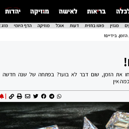
ם
מגזין
פוטו בחזית
דעות
אוכל
מוזיקה
הדף היומי
מזג א
זמן. בידיים!
!
קחו את הזמן, שום דבר לא בוער? בפתחה של שנה חדשה י
מה אין