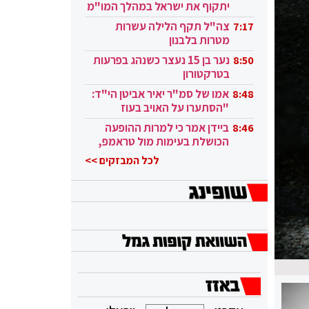
יתקוף את ישראל במהלך המו"מ
בקטאר"
צה"ל תקף הלילה עשרות
7:17
מטרות בלבנון
נער בן 15 נעצר כשנהג בפרעות
8:50
בטרקטורון
אמו של סמ"ר יאיר אביטן הי"ד:
8:48
"הסתערו על האויב בעוז
ובגבורה"
ביידן אמר כי למרות ההופעה
8:46
הכושלת בעימות מול טראמפ,
הוא ממשיך
לכל המבזקים >>