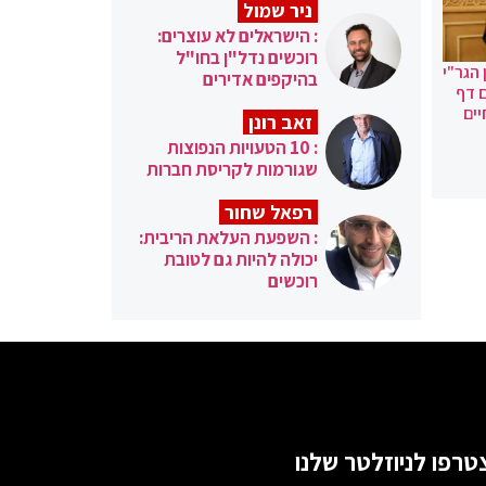
ניר שמול
: הישראלים לא עוצרים:
רוכשים נדל"ן בחו"ל
הגר"י
בהיקפים אדירים
ם דף
ים
זאב רונן
: 10 הטעויות הנפוצות
שגורמות לקריסת חברות
רפאל שחור
: השפעת העלאת הריבית:
יכולה להיות גם לטובת
רוכשים
טרפו לניוזלטר שלנו