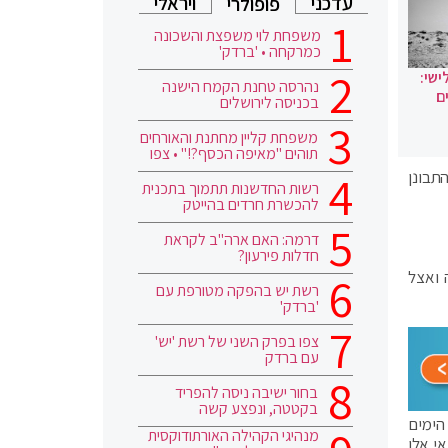
עדכני
ויראלי
פופולרי
משפחת לוי משפצת והשכונה
כמרקחה • 'ברדק'
ישי:
נהרסה טחנת הקמח הישנה
ם
בכניסה לירושלים
משפחת קליין מחתנת והאורחים
תוהים "מאיפה הכסף?!" • צפו
תבונן
רשות החדשנות תתמוך בתכנית
להכשרת חרדים בהייטק
דרמה: האם ארה"ב לקראת
חדלות פירעון?
 ואצל
רשת יש בהפקה מטורפת עם
'ברדק'
צפו בפרק השני של רשת 'יש'
עם ברדק
בחור ישיבה ניסה להפריד
בקטטה, ונפצע קשה
הימים
מנהיגי הקהילה האורתודוקסית
י אלו