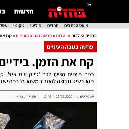
בס"ד
צ'אט הכתבים
חרדים
פוליטי
מקומי
עסקי
בחזית היהדות
»
יהדות
»
פרשה בגובה העיניים
»
קח את ה
פרשה בגובה העיניים
קח את הזמן. בידיים
כמה פעמים הציעו לכם 'טייק איט איזי', 
מהתכשיטים רוצה להסביר משהו על כמה יש וכ
ישראל קעניג
25/09/2020
13:46
ז' תשרי התשפ"א