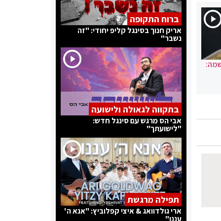
ברוח התקופה
אריק חנוך בסינגל קליפ יחודי: "זה
נשבר"
שמה:
בתקווה לגאולה ולישועה
אבי הס מרגש עם סינגל חדש:
"לישועתך"
תפילה מרגשת
ארי גולדוואג & איצי קפלוביץ: "אנא ה'
עננו"