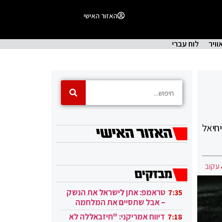
האזור האישי
וויר
לוח עברי
חיאל
עקוב
טראמפ: אתן לישראל את הנשק
7:35
– אבל שתסיים את המלחמה
בעזה
דיווח אמריקני: "חיזבאללה לא
7:18