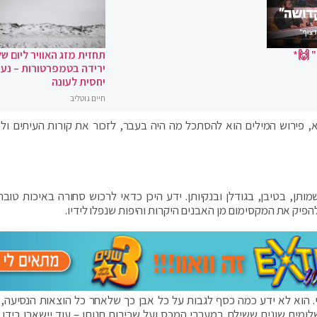
 🙌*
תחזית מזג האוויר ליום של
ירידה בטמפרטורות – נעי
יחסית לעונה
חיים גוטליב
רא, פירוש המילים הוא להסתכל מה היה בעבר, לזכור את קורות העיתים ולה
מותן, בטיבן, בגודלן ובנקיותן. ידע היכן כדאי לרכוש סחורה באיכות טובה
הפיק את המקסימום מן האבנים היקרות והיפות שנפלו לידיו.
 הוא לא ידע כמה כסף לגבות על כל אבן כך שלאחר כל הוצאות הנסיעה, 
ים שונים ששילם במעברי המכס ועל שכירות חנותו – עוד יישארו בידו א