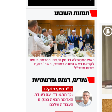
צילום:
קובי גדעון / לע"מ
ראש הממשלה בנימין נתניהו בהרמת כוסית
לקראת ראש השנה במוסד, בשב"כ ועם
פורום מטכ"ל
ד"ר מיקי וינקלר
: כך תתמודדו עם רעידת
האדמה הבאה במקום
העבודה שלכם