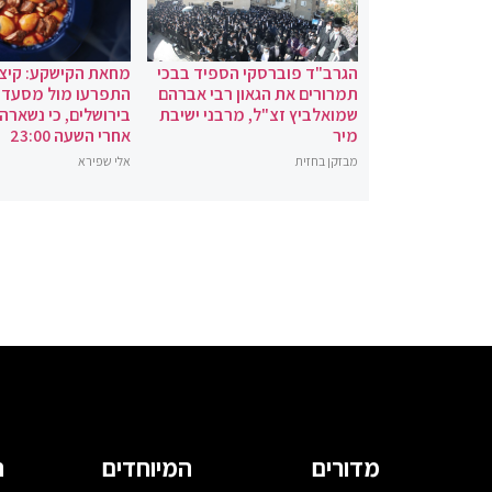
הגרב"ד פוברסקי הספיד בבכי
מחאת הקישקע: קיצו
תמרורים את הגאון רבי אברהם
התפרעו מול מסעדת
שמואלביץ זצ"ל, מרבני ישיבת
בירושלים, כי נשארה
מיר
אחרי השעה 23:00
מבזקן בחזית
אלי שפירא
מדורים
המיוחדים
ה