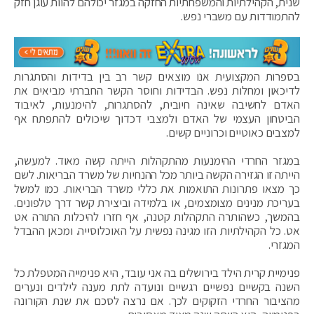
שנית, הקהילתיות והמשפחתיות החזקה במגזר יכולהם להוות עוגן חזק
להתמודדות עם משברי נפש.
בספרות המקצועית אנו מוצאים קשר רב בין בדידות והסתגרות
לדיכאון ומחלות נפש. הבדידות וחוסר הקשר החברתי מביאים את
האדם לחשיבה שאינה חיובית, להסתגרות, להימנעות, לאיבוד
הביטחון העצמי של האדם ולמצבי דכדוך שיכולים להתפתח אף
למצבים כאוטיים וכרוניים קשים.
במגזר החרדי ההימנעות מהתקהלות הייתה קשה מאוד. למעשה,
הייתה זו הגזירה הקשה ביותר מכל ההנחיות של משרד הבריאות. לשם
כך מצאו פתרונות התואמות את כללי משרד הבריאות. כמו למשל
בעריכת מנינים מצומצמים, או בלמידה וביצירת קשר דרך טלפונים.
בהמשך, כשהותרה התקהלות קטנה, אף חזרו להיכלות התורה אט
אט. כל הקהילתיות הזו מגינה נפשית על האוכלוסייה. ומכאן ההבדל
המגזרי.
פנימיית קרית הילד בירושלים בה אני עובד, היא פנימייה המטפלת כל
השנה בקשיים נפשיים רגשיים ונועדה לתת מענה לילדים ונערים
מהציבור החרדי הזקוקים לכך. אם נרצה לסכם את שנת הקורונה