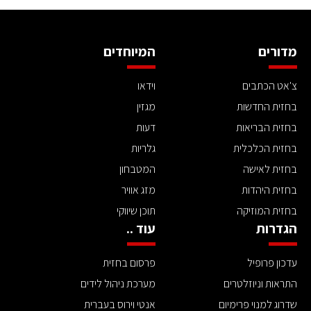
מדורים
המיוחדים
צ'אט הכתבים
וידאו
בחזית החדשות
מגזין
בחזית הבריאות
דעות
בחזית הכלכלית
גלריות
בחזית לאישה
המטבחון
בחזית היהדות
מזג אוויר
בחזית המוזיקה
תוכן שיווקי
הגדרות
עוד ..
עדכון פרופיל
פרסום בחזית
התראות וניוזלטרים
מערכת ניהול לידים
שדרוג למנוי פרימיום
אנטי וירוס בעברית