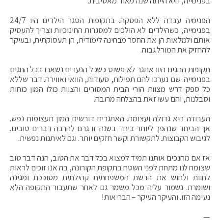
בפנימייה, היא הייתה שנה מאוד מאסיבית.
הפנימיה עבדה ללא הפסקה. בתקופות הסגר הילדים היו 24/7
בפנימייה, כשהילדים לא הולכים למסגרות החינוכיות וצריך להעסיק
אותם ולמלאות הן את החסר מבחינה לימודית, הן תעסוקתית, ובעיקר
להחזיק את המורל גבוה.
תקופות החגים היוו אתגר לא פשוט כשכל הנערים נשארו בכל החגים
בפנימייה. שם נערכו להם תפילות, סעודות, הוואי ואווירה. דבר שללא
כל ספק דרש מצוות הורי הבית המסורים והצוות כולו המון כוחות
וסבלנות, והם עשו זאת בהצלחה מרובה.
העבודה היא גדולה ועצומה. האתגרים דורשים המון תעצומות נפש.
אך הביחד שנהפך ליותר ביחד בשנה זו גרם להרבה דברים טובים.
לגיבוש הקבוצות. לתקשורת וקשר חזקים יותר. וגם לאיתנות נפשית.
אז אם מחנכים אותנו תמיד למצוא בכל דבר את הטוב, הנה דבר טוב
שצומח לנו מתחת לפני השטח בתקופת הקורונה, בה אנו זוכים לראות
לחוות ולחוש את הרשת המשפחתית קהילתית מסוככת ומגינה
ושומרת. נשמור עליה מכל משמר גם לאחר שתעבור התקופה הלא
נעימה הזו. והעיקר העיקר – הבריאות!
—