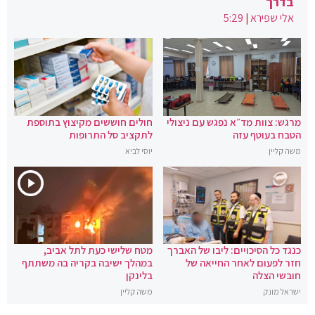
בדרך
אלי שפירא
|
5:29
מרגש: צוות מד״א נפגש עם ניצולי
חולים חוששים מקיצוץ בתוספת
הטבח בעוטף עזה
לתקציב סל התרופות
משה קליין
יוסי לביא
כנגד כל הסיכויים: ליבו של האברך
מטח שלישי כעת לתל אביב,
חזר לפעום לאחר החייאה של
במהלך ישיבה בקריה בה משתתף
חובשי הצלה
בלינקן
ישראל מונק
משה קליין