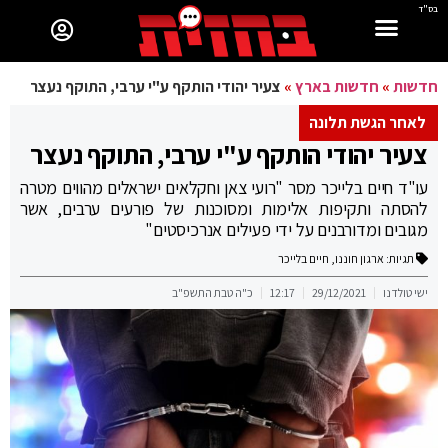
בס"ד
חדשות
»
חדשות בארץ
»
צעיר יהודי הותקף ע"י ערבי, התוקף נעצר
לאחר הגשת תלונה
צעיר יהודי הותקף ע"י ערבי, התוקף נעצר
עו"ד חיים בלייכר מסר "רועי צאן וחקלאים ישראלים מהווים מטרה
להסתה ותקיפות אלימות ומסוכנות של פורעים ערבים, אשר
מגובים ומדורבנים על ידי פעילים אנרכיסטים"
תגיות:
ארגון חוננו
,
חיים בלייכר
ישי טולדנו
29/12/2021
12:17
כ"ה טבת התשפ"ב