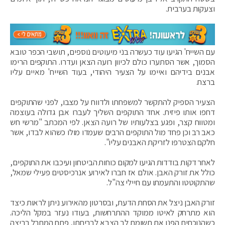
וצעקות בערבית.
עם השייח' הגיעו עוד כעשרה בני מיעוטים נוספים, תושבי הכפר טובא
הסמוך, אשר הסתערו כולם לכיוון רועה הצאן ועדרו. התוקפים הרימו
אבנים בידיהם ואיימו על הצעיר היהודי, בעוד השייח' מאיים עליו
ברצח.
הצעיר הספיק להתקשר למשפחתו ולדווח על מצבו, לפני שהתוקפים
דחפו אותו פיזית. אחד התוקפים השליך לעברו אבן גדולה בעוצמה
ומטווח קצר, ופגע בצלעותיו של רועה הצאן. לפי המכתב "מרשי חש
כאב רב וכן פחד מול התוקפים הרבים שעמדו מולו כשהוא לבדו, אשר
חלקם הצטרפו לזריקת האבנים עליו".
לאחר דקות בודדות הגיעו למקום כוחות הביטחון ועיכבו את התוקפים,
כולל את זורק האבן. אולם אז חברו לאירוע אנרכיסטים פעילי שמאל,
שהתקוטטו והתעמתו עם חיילי צה"ל.
זורק האבן ניצל את הסחת הדעת, ובסרטון מהאירוע ניתן לראות כיצד
הוא מתרחק לאיטו ממוקד ההתרחשות, בעודו נעזר במקל הליכה.
כשהנוכחים הפנו את תשומת לב הצבא לבריחתו, פתח המחבל בריצה