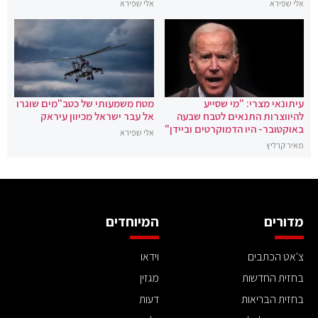
אלי שפירא
אלי שפירא
עיתונאי מצרי: "מי שסייע
מטח משמעותי של כטב"מים שוגרו
להיווצרות התנאים לטבח שבעה
אל עבר ישראל מכיוון עיראק
באוקטובר- היו הדמוקרטים וביידן"
אלי שפירא
מאיר קרליץ
מדורים
המיוחדים
צ'אט הכתבים
וידאו
בחזית החדשות
מגזין
בחזית הבריאות
דעות