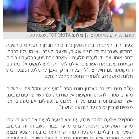
מעצר. אזיקים. אילוסטרציה
| צילום:
FOTOKITA, שאטרסטוק
צעיר יהודי המתגורר בחוות מעון בדרום הר חברון הותקף ביום השבת
בחודש שעבר על ידי בני מיעוטים, שצעקו לעברו, איימו עליו ברצח,
דחפו אותו ואף יידו לעברו סלעים – שאחד מהם פגע בצלעותיו. כוחות
הביטחון עיכבו את הפורעים, אולם לאחר שהגיעו למקום אנרכיסטים
והתקוטטו עם חיילי צה"ל הצליח זורק האבן להימלט. הנפגע הגיש
תלונה במשטרה, ולאחריה נתפס המחבל הנמלט.
עו"ד חיים בלייכר מארגון חוננו מסר "רועי צאן וחקלאים ישראלים
מהווים מטרה להסתה ותקיפות אלימות ומסוכנות של פורעים ערבים,
אשר מגובים ומדורבנים על ידי ארגוניים ופעילים אנרכיסטים. אנו
מצפים שהדין ימוצה עד תום עם החשוד".
התקיפה אירעה בבוקר שבת, עת יצא הצעיר לרעות את הצאן בשטחי
מרעה המשויכים רשמית לצרכי מרעה עבור תושב החווה. במכתב
ששלח עו"ד בלייכר למשטרת מחוז ש"י תואר כי בעוד הצעיר נמצא
בשטח התקרב אליו בן מיעוטים מבוגר הנראה כשייח', תוך איומים