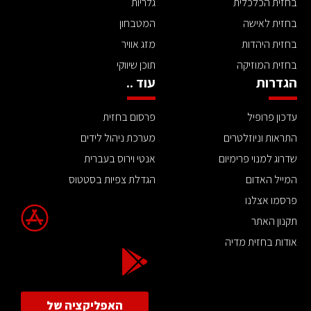
בחזית הכלכלית
גלריות
בחזית לאישה
המטבחון
בחזית היהדות
מזג אוויר
בחזית המוזיקה
תוכן שיווקי
הגדרות
עוד ..
עדכון פרופיל
פרסום בחזית
התראות וניוזלטרים
מערכת ניהול לידים
שדרוג למנוי פרימיום
אנטי וירוס בעברית
המייל האדום
הגדלת צפיות בסטטוס
פרסמו אצלנו
תקנון האתר
אודות בחזית מדיה
האפליקציה של