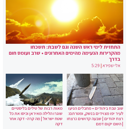
התחזית לימי ראש השנה וגם לשבת: תשכחו
מהקרירות הנעימה מהימים האחרונים • שרב ועומס חום
בדרך
אלי שפירא
|
5:29
שוב טבח ביהודים • מחבלים הגיעו
מאות רבות של טילים בליסטיים
לעיר יפו מצוידים בנשק, ומטרתם:
שוגרו הלילה מאיראן וכיסו את כל
רצח יהודים | שבעה קדושים נרצחו
שטח ישראל | מה קרה- דקה אחר
| השם יקום דמם
דקה