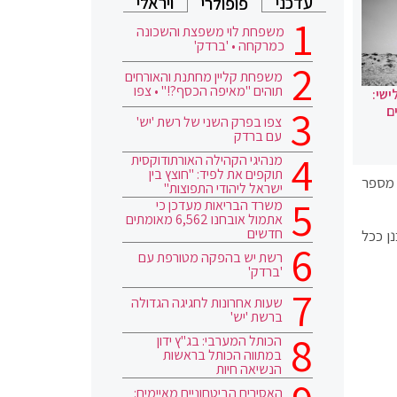
עדכני
ויראלי
פופולרי
משפחת לוי משפצת והשכונה
כמרקחה • 'ברדק'
משפחת קליין מחתנת והאורחים
תוהים "מאיפה הכסף?!" • צפו
ישי:
ם
צפו בפרק השני של רשת 'יש'
עם ברדק
מנהיגי הקהילה האורתודוקסית
תוקפים את לפיד: "חוצץ בין
י איתר מספר
ישראל ליהודי התפוצות"
משרד הבריאות מעדכן כי
אתמול אובחנו 6,562 מאומתים
חדשים
ן ככל
רשת יש בהפקה מטורפת עם
'ברדק'
שעות אחרונות לחגיגה הגדולה
ברשת 'יש'
הכותל המערבי: בג"ץ ידון
במתווה הכותל בראשות
הנשיאה חיות
האסירים הביטחוניים מאיימים: