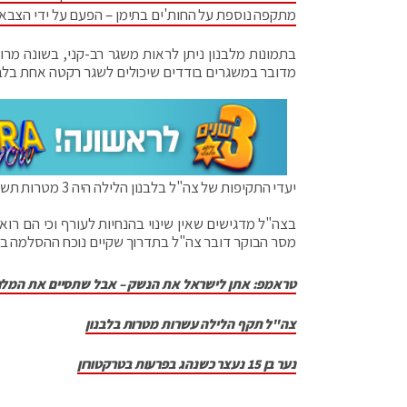
מתקפה נוספת על החות'ים בתימן – הפעם על ידי הצבא
בתמונות מלבנון ניתן לראות משגר רב-קני, בשונה מרו
מדובר במשגרים בודדים שיכולים לשגר רקטה אחת בלבד 
יעדי התקיפות של צה"ל בלבנון הלילה היה 3 מטרות תשתית באזור רשדיה, האזור שממנו בוצע הירי אתמול ליישובי הצפון.
בצה"ל מדגישים שאין שינוי בהנחיות לעורף וכי הם ר
מסר הבוקר דובר צה"ל בתדרוך שקיים נוכח ההסלמה בש
טראמפ: אתן לישראל את הנשק – אבל שתסיים את המל
צה"ל תקף הלילה עשרות מטרות בלבנון
נער בן 15 נעצר כשנהג בפרעות בטרקטורון