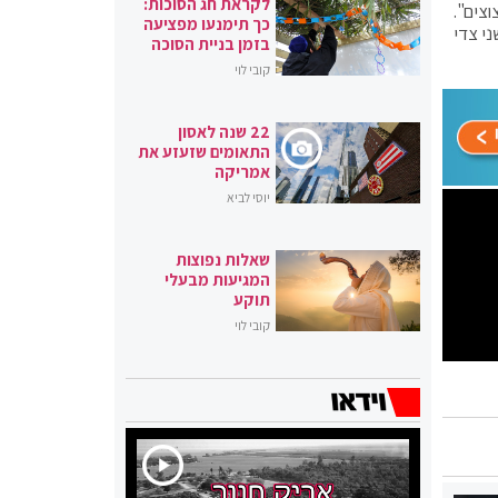
לקראת חג הסוכות:
צים".
כך תימנעו מפציעה
י צדי
בזמן בניית הסוכה
קובי לוי
22 שנה לאסון
התאומים שזעזע את
אמריקה
יוסי לביא
שאלות נפוצות
המגיעות מבעלי
תוקע
קובי לוי