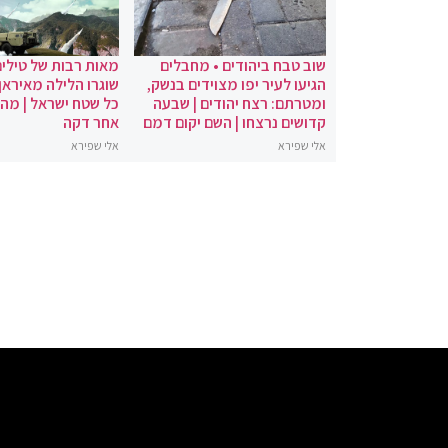
שוב טבח ביהודים • מחבלים
מאות רבות של טילים
הגיעו לעיר יפו מצוידים בנשק,
שוגרו הלילה מאיראן 
ומטרתם: רצח יהודים | שבעה
כל שטח ישראל | מה
קדושים נרצחו | השם יקום דמם
אחר דקה
אלי שפירא
אלי שפירא