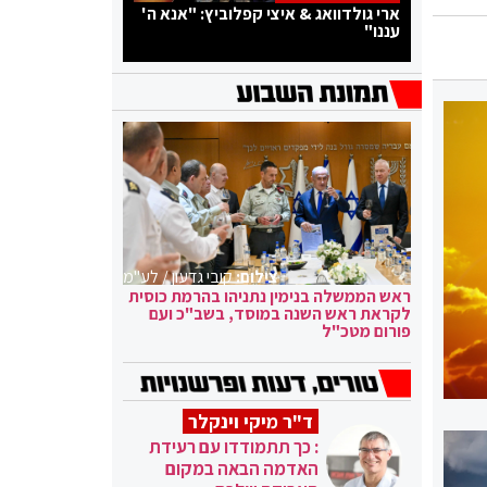
ארי גולדוואג & איצי קפלוביץ: "אנא ה'
עננו"
צילום:
קובי גדעון / לע"מ
ראש הממשלה בנימין נתניהו בהרמת כוסית
לקראת ראש השנה במוסד, בשב"כ ועם
פורום מטכ"ל
ד"ר מיקי וינקלר
: כך תתמודדו עם רעידת
האדמה הבאה במקום