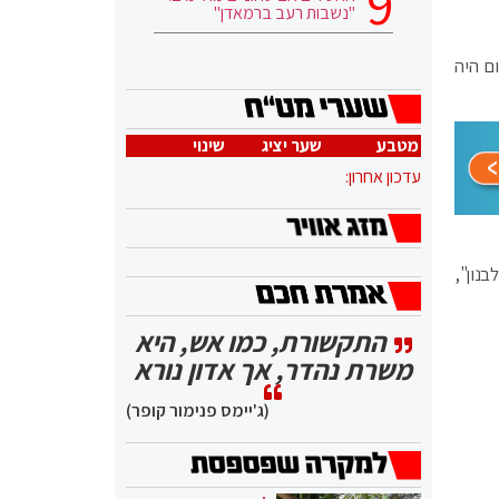
"נשבות רעב ברמאדן"
ם היה
מטבע
שער יציג
שינוי
עדכון אחרון:
נון",
התקשורת, כמו אש, היא
משרת נהדר, אך אדון נורא
(ג'יימס פנימור קופר)