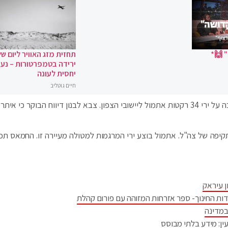
 🙌*
תחזית מזג האוויר ליום של
ירידה בטמפרטורות – נעי
יחסית לעונה
חיים גוטליב
צה"ל תקף הלילה (חמישי) 3 יעדים בדרום לבנון כתגובה על ירי 34 רקטות אתמול ליישובי הצפון. צבא לבנון דיווח הבוקר כ
תקיפה של צה"ל. אתמול בוצע ירי המרגמות למטולה מעיירה זו. החמאס תכנ
ן עיראק
דות החינוך- ספר אזרחות המזוהה עם פורום קהלת
במדינה
ין: מידע בלתי מבוסס