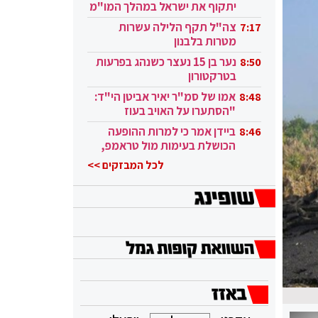
יתקוף את ישראל במהלך המו"מ
בקטאר"
צה"ל תקף הלילה עשרות
7:17
מטרות בלבנון
נער בן 15 נעצר כשנהג בפרעות
8:50
בטרקטורון
אמו של סמ"ר יאיר אביטן הי"ד:
8:48
"הסתערו על האויב בעוז
ובגבורה"
ביידן אמר כי למרות ההופעה
8:46
הכושלת בעימות מול טראמפ,
הוא ממשיך
לכל המבזקים >>