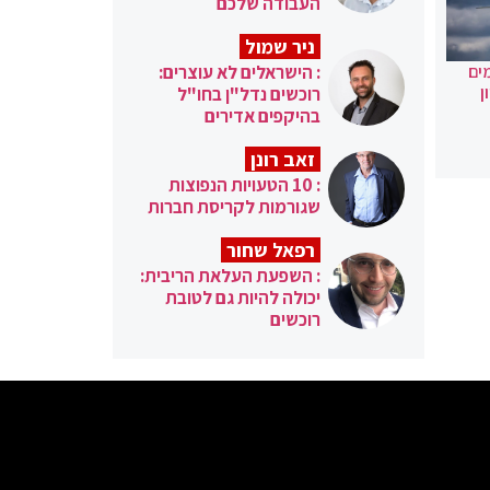
העבודה שלכם
ניר שמול
: הישראלים לא עוצרים:
ים
ן
רוכשים נדל"ן בחו"ל
בהיקפים אדירים
זאב רונן
: 10 הטעויות הנפוצות
שגורמות לקריסת חברות
רפאל שחור
: השפעת העלאת הריבית:
יכולה להיות גם לטובת
רוכשים