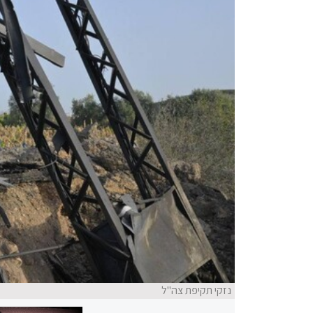
נזקי תקיפת צה"ל