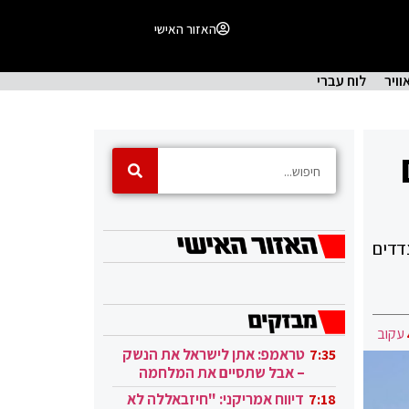
האזור האישי
וויר
לוח עברי
דדים
עקוב
טראמפ: אתן לישראל את הנשק
7:35
– אבל שתסיים את המלחמה
בעזה
דיווח אמריקני: "חיזבאללה לא
7:18