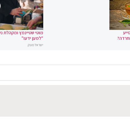
ייע
מוטי שטיינמץ ומקהלת נ
וחרדה?
"למען ידעו"
ישראל מונק