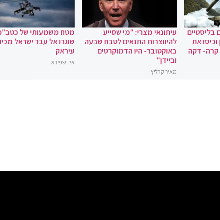
 בליסטיים
עיתונאי מצרי: "מי שסייע
מטח משמעותי של כטב"מ
וכיסו את
להיווצרות התנאים לטבח שבעה
שוגרו אל עבר ישראל מכיוו
 קרה- דקה
באוקטובר- היו הדמוקרטים
עיראק
וביידן"
אלי שפירא
מאיר קרליץ