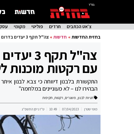
בס"ד
צ'אט הכתבים
חרדים
פוליטי
מקומי
עסקי
בחזית החדשות
»
חדשות
»
צה"ל תקף 3 יעדים בדרום לבנון: אותרו משגרים עם רקטות מוכנות לשיגור
צה"ל תקף 
עם רקטות מוכנות לש
התקשורת בלבנון דיווחה כי צבא לבנון איתר 
הבהירו לנו – לא מעוניינים במלחמה"
תגיות:
לבנון
,
משגרים
,
רקטות
,
תקיפות
מוטי שטרן
07/04/2023
10:49
ט"ז ניסן התשפ"ג